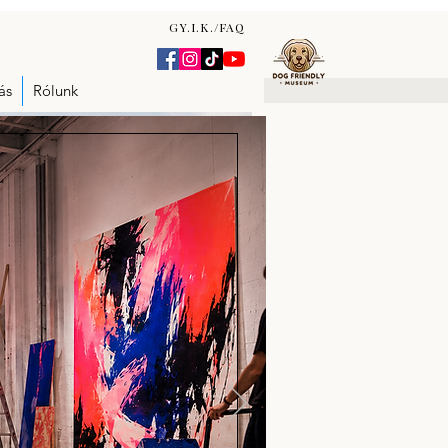
GY.I.K./FAQ
ás
Rólunk