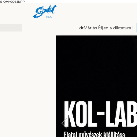
G-QMH0Q6JMPP
drMáriás Éljen a diktatúra!