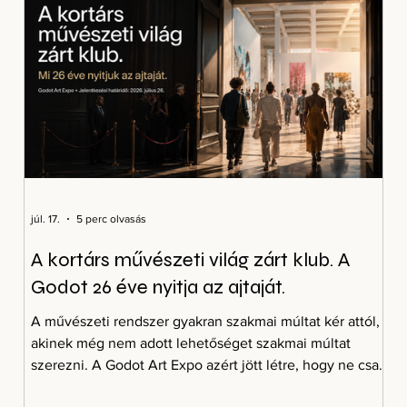
júl. 17.
5 perc olvasás
A kortárs művészeti világ zárt klub. A
Godot 26 éve nyitja az ajtaját.
A művészeti rendszer gyakran szakmai múltat kér attól,
akinek még nem adott lehetőséget szakmai múltat
szerezni. A Godot Art Expo azért jött létre, hogy ne csak
azok mutathassák meg magukat, akik már bent vannak.