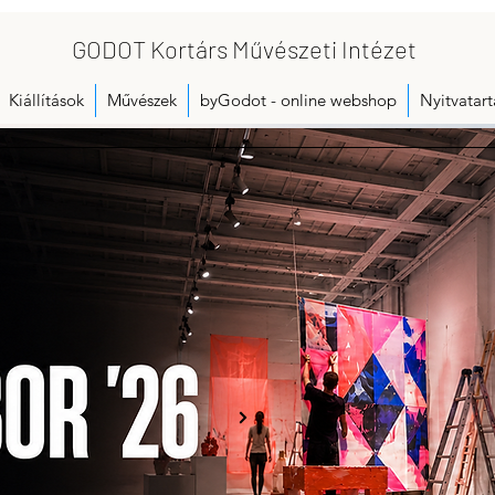
GODOT Kortárs Művészeti Intézet
Kiállítások
Művészek
byGodot - online webshop
Nyitvatart