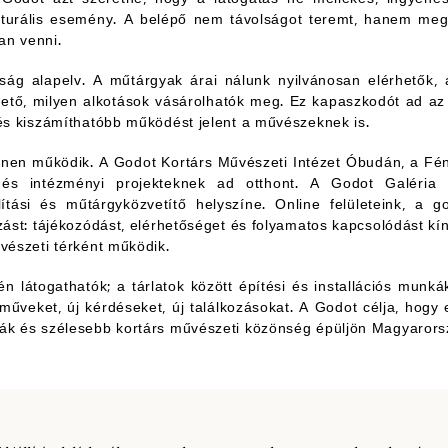
kulturális esemény. A belépő nem távolságot teremt, hanem me
an venni.
ág alapelv. A műtárgyak árai nálunk nyilvánosan elérhetők, 
tő, milyen alkotások vásárolhatók meg. Ez kapaszkodót ad az 
 és kiszámíthatóbb működést jelent a művészeknek is.
ínen működik. A Godot Kortárs Művészeti Intézet Óbudán, a Fé
k és intézményi projekteknek ad otthont. A Godot Galéri
lítási és műtárgyközvetítő helyszíne. Online felületeink, a
zást: tájékozódást, elérhetőséget és folyamatos kapcsolódást kí
vészeti térként működik.
ején látogathatók; a tárlatok között építési és installációs munk
új műveket, új kérdéseket, új találkozásokat. A Godot célja, hogy
yák és szélesebb kortárs művészeti közönség épüljön Magyarors