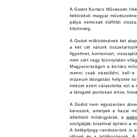
A Godot Kortárs Művészeti Intéz
feltörekvő magyar művészeknek
pálya nemcsak külföldi vissza
közönség.
A Godot működésének két alapv
a két cél nálunk összetartoz
figyelmet, kontextust, visszaj
nem zárt vagy bizonytalan világk
Magyarországon a kortárs műv
menni csak nézelődni, kell-e 
múzeum látogatási helyzete sok
Intézet ezért választotta ezt
a látogató pontosan értse, hova
A Godot nem egyszerűen átvesz
keresünk, amelyek a hazai műv
átlátható műtárgyárak, a
web
szolgálják: bizalmat építeni a 
A belépőjegy-rendszerünk is er
időnek és a találkozásnak. A