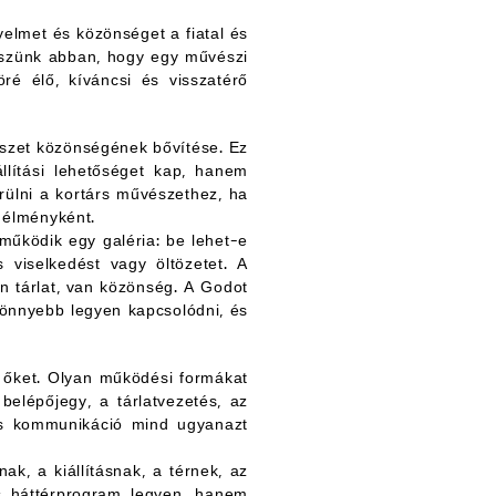
yelmet és közönséget a fiatal és
iszünk abban, hogy egy művészi
öré élő, kíváncsi és visszatérő
szet közönségének bővítése. Ez
llítási lehetőséget kap, hanem
erülni a kortárs művészethez, ha
s élményként.
űködik egy galéria: be lehet-e
s viselkedést vagy öltözetet. A
an tárlat, van közönség. A Godot
könnyebb legyen kapcsolódni, és
 őket. Olyan működési formákat
belépőjegy, a tárlatvezetés, az
es kommunikáció mind ugyanazt
k, a kiállításnak, a térnek, az
s háttérprogram legyen, hanem