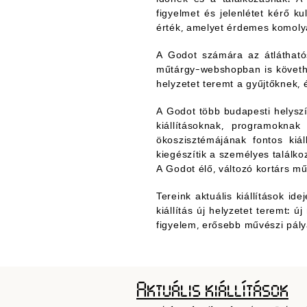
figyelmet és jelenlétet kérő 
érték, amelyet érdemes komoly
A Godot számára az átláthatós
műtárgy-webshopban is követhe
helyzetet teremt a gyűjtőknek,
A Godot több budapesti helysz
kiállításoknak, programokna
ökoszisztémájának fontos kiál
kiegészítik a személyes találko
A Godot élő, változó kortárs mű
Tereink aktuális kiállítások id
kiállítás új helyzetet teremt: 
figyelem, erősebb művészi pál
Aktuális kiállítások