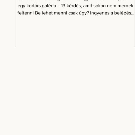
egy kortárs galéria – 13 kérdés, amit sokan nem mernek
feltenni Be lehet menni csak úgy? Ingyenes a belépés?
Kell vásárolni? Mit vegyek fel? És mit mondjak, ha
egyáltalán nem értem, amit látok? A rövid válasz Egy
kortárs galériába általában egyszerűen be lehet menni.
A kereskedelmi galériák többsége ingyenesen
látogatható, nem kell vásárolni, kiöltözni vagy érteni a
művészettörténethez. Lehet nézelődni, kérdezni, saját
véle