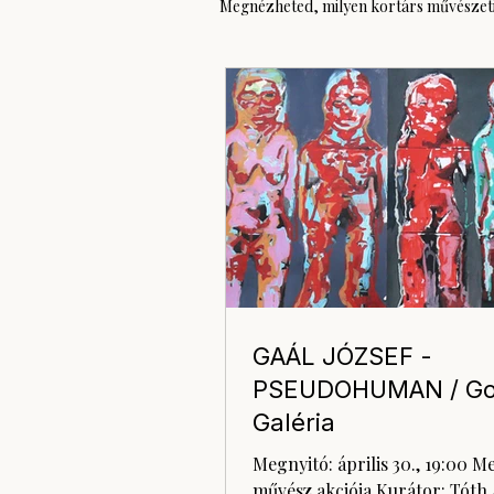
Megnézheted, milyen kortárs művészeti 
GAÁL JÓZSEF -
PSEUDOHUMAN / Go
Galéria
Megnyitó: április 30., 19:00 Me
művész akciója Kurátor: Tót