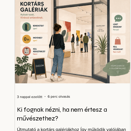
6 perc olvasás
3 nappal ezelőtt
Ki fognak nézni, ha nem értesz a
művészethez?
Útmutató a kortárs galériákhoz Így működik valójában