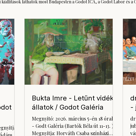
kiállítások láthatók most Budapesten a Godot ICA, a Godot Labor és a G
Bukta Imre - Letűnt vidéki
d
dot
állatok / Godot Galéria
-
Megnyitó: 2026. március 5-én 18 órakor
dr
- Godt Galéria (Bartók Béla út 11-13. )
ju
gnyitja: a
Megnyitja: Horváth Csaba színházi
vá
h Ádám