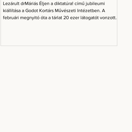
Lezárult drMáriás Éljen a diktatúra! című jubileumi
kiállítása a Godot Kortárs Művészeti Intézetben. A
februári megnyitó óta a tárlat 20 ezer látogatót vonzott,
a művész személyes tárlatvezetései rendre teltházzal
zajlottak, és az azonos című albumból mintegy 1500
példány talált gazdára. Nem túlzás azt mondani: ez volt
a Godot év kiállítása. A drMáriás-tárlat nem egyszerűen
sikeres kiállítás volt, hanem olyan közös kulturális
élmény, amely hónapokon át élő beszédtéma maradt.