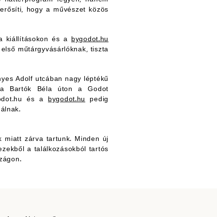
gerősíti, hogy a művészet közös
a kiállításokon és a
bygodot.hu
első műtárgyvásárlóknak, tiszta
nyes Adolf utcában nagy léptékű
a a Bartók Béla úton a Godot
 godot.hu és a
bygodot.hu
pedig
nálnak.
ák miatt zárva tartunk. Minden új
 ezekből a találkozásokból tartós
zágon.