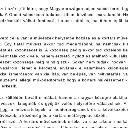
et azért jött létre, hogy Magyarországon adjon valódi teret, fig
. A Godot választása tudatos: itthon, közösen, maradandót. H
jelzésektől válhat fontossá, hanem attól is, ha itthon épül k
ető célja van: a művészek helyzetbe hozása és a kortárs művé
ik. Egy fiatal művész akkor tud megerősödni, ha nemcsak kiá
elzést és közönséget is. A közönség pedig akkor tud közelebb k
ént találkozik vele, hanem érthető, nyitott és átélhető kulturáli
észet közönsége még mindig szűk. Sokan nem tudják, hogyan m
vásárolni, lehet-e kérdezni, elvárnak-e valamilyen különlege
kal ismerősebb: van kiállítás, van belépés, van nyitvatartás, v
 a múzeumi jellegű működésformát: hogy a kortárs művészethez 
 érkezik.
 külföldön bevált mintákat, hanem a magyar közegre alakítja
észek, látogatók és gyűjtők valós helyzetére válaszolnak. A 
shop
, a művésztelepek, a mentorprogramok és a következet
művészek, a közönség és a kortárs műtárgypiac között.
ről szól. A kortárs művészetnek értéke van: az alkotói munkána
 Godot azt szeretné, hogy a látogatás ne mellékes, ingyene