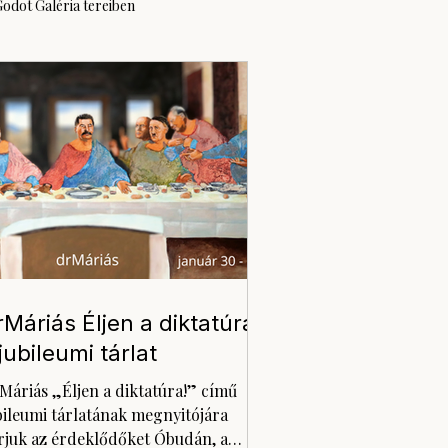
odot Galéria tereiben
rMáriás Éljen a diktatúra!
 jubileumi tárlat
Máriás „Éljen a diktatúra!” című
bileumi tárlatának megnyitójára
rjuk az érdeklődőket Óbudán, a