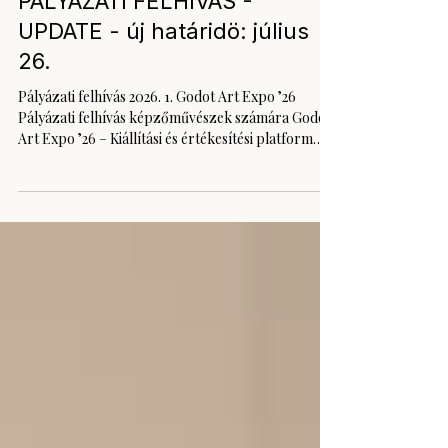
GODOT ART EXPO ’26 –
PÁLYÁZATI FELHÍVÁS -
UPDATE - új határidö: július
26.
Pályázati felhívás 2026. 1. Godot Art Expo ’26
Pályázati felhívás képzőművészek számára Godot
Art Expo ’26 – Kiállítási és értékesítési platform
kortárs alkotók számára A Godot Kortárs
Művészeti Intézet nyílt pályázatot hirdet a Godot
Art Expo ’26 rendezvényen való részvételre. A
Godot Art Expo egyszerre kiállítási lehetőség és
aktív értékesítési platform, ahol a művek nemcsak
bemutatásra kerülnek, hanem valós piaci
környezetben is megmérettetnek. Ez nem egy
hagyományos kiáll