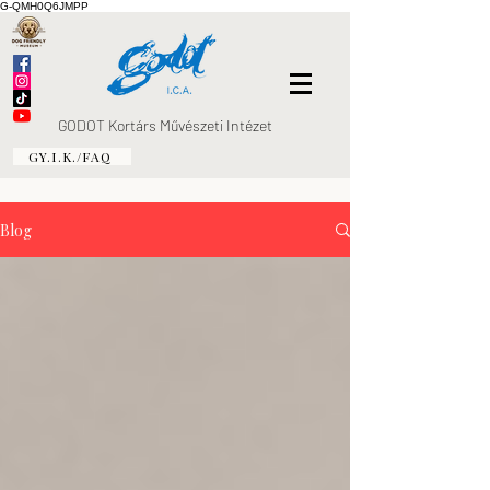
G-QMH0Q6JMPP
GODOT Kortárs Művészeti Intézet
GY.I.K./FAQ
Blog