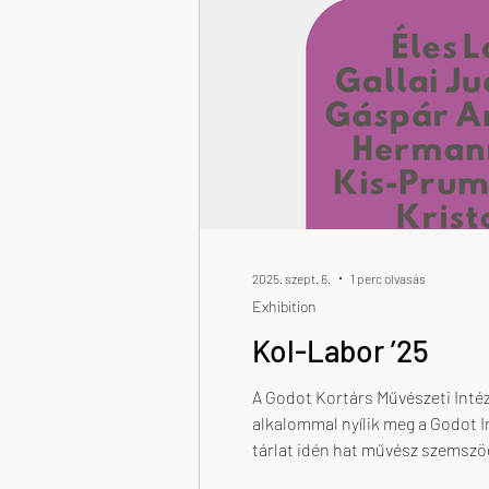
2025. szept. 6.
1 perc olvasás
Exhibition
Kol-Labor ’25
A Godot Kortárs Művészeti Intézet művészeinek csoportos kiállítás
alkalommal nyílik meg a Godot I
tárlat idén hat művész szemszög
legbensőbb témákba. A megszo