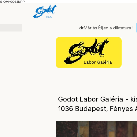
G-QMH0Q6JMPP
drMáriás Éljen a diktatúra!
Godot Labor Galéria - ki
1036 Budapest, Fényes A