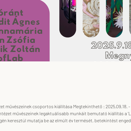
a Megtekinthető : 2025.09.18. - 10.19. Megnyitó : 2025.09.17. 19:00 Hatodik
ntézet művészeinek legaktuálisabb munkáit bemutató kiállítás a ‘L
én keresztül mutatja be az elmúlt év termését, betekintést enged
kott módon - a többmédiumúságot