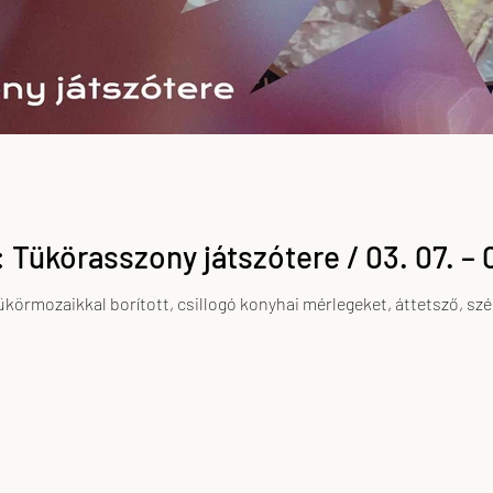
Tükörasszony játszótere / 03. 07. – 
tükörmozaikkal borított, csillogó konyhai mérlegeket, áttetsző, sz