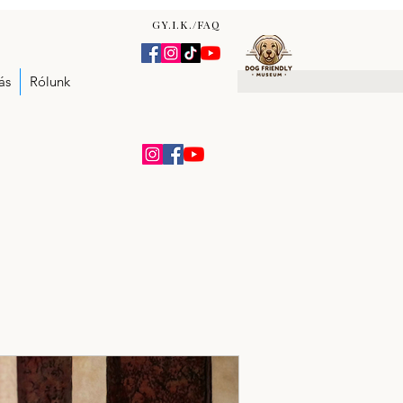
GY.I.K./FAQ
ás
Rólunk