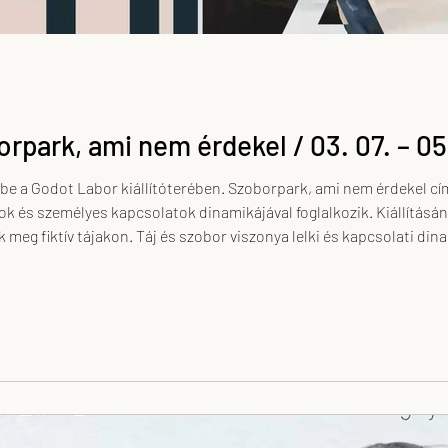
orpark, ami nem érdekel / 03. 07. – 05
 be a Godot Labor kiállítóterében. Szoborpark, ami nem érdekel cím
k és személyes kapcsolatok dinamikájával foglalkozik. Kiállításá
meg fiktív tájakon. Táj és szobor viszonya lelki és kapcsolati di
tatás egyaránt megjelik. Az alk