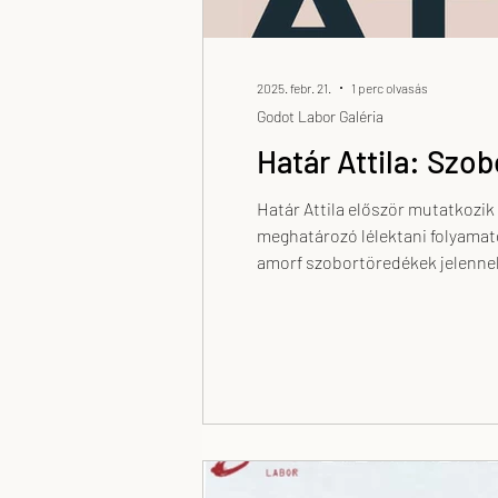
2025. febr. 21.
1 perc olvasás
Godot Labor Galéria
Határ Attila: Szob
Határ Attila először mutatkozik
meghatározó lélektani folyamato
amorf szobortöredékek jelennek 
elnyomás, megbékélés és elragad