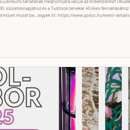
60. születésnapjához és a Tudósok zenekar 40 éves fennállásához 
.godot.hu/event-details/drmarias-eljen-a-diktatúra-jubileumi-tarlat-