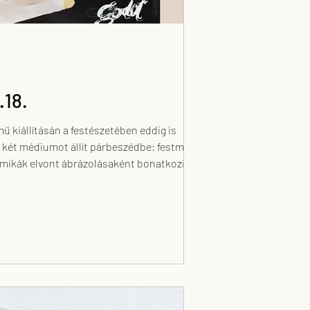
.18.
ű kiállításán a festészetében eddig is
n két médiumot állít párbeszédbe: festményein
namikák elvont ábrázolásaként bonatkozik ki: