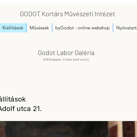
GODOT Kortárs Művészeti Intézet
Kiállítások
Művészek
byGodot - online webshop
Nyitvatart
Godot Labor Galéria
1036 Budapest, Fényes Adolf utca 21.
állítások
dolf utca 21.