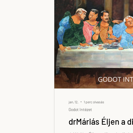
jan. 12.
1 perc olvasás
Godot Intézet
drMáriás Éljen a di