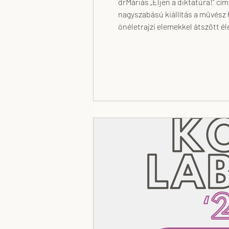
drMáriás „Éljen a diktatúra!” című jubileumi tárlatának megnyitójára várjuk az érdeklődőket Óbudán, a Godot Kortárs Művészeti Intézetben. A
nagyszabású kiállítás a művész 
önéletrajzi elemekkel átszőtt életművet mutat be. Jegyek itt: https://www
megnyitoja