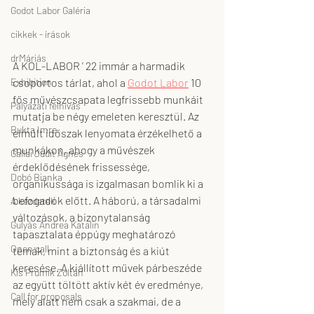
Godot Labor Galéria
cikkek - írások
drMáriás
A KOL-LABOR ' 22 immár a harmadik 
csoportos tárlat, ahol a 
Godot Labor
 10 
Exhibition
fős művészcsapata legfrissebb munkáit 
Pályázati felhívás
mutatja be négy emeleten keresztül. Az 
Bukta Imre
elmúlt időszak lenyomata érzékelhető a 
munkákon, ahogy a művészek 
Gallai Judit Ágnes
érdeklődésének frissessége, 
Dobó Bianka
organikussága is izgalmasan bomlik ki a 
befogadók előtt. A háború, a társadalmi 
A kezdetek
változások, a bizonytalanság 
Gulyás Andrea Katalin
tapasztalata éppúgy meghatározó 
Open call
témák, mint a biztonság és a kiút 
keresése. A kiállított művek párbeszéde 
Kis Prumik Zoltán
az együtt töltött aktív két év eredménye, 
Call for proposals
mely alatt nem csak a szakmai, de a 