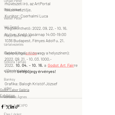
Ujházi Péter
művészeti író, az ArtPortal 
főszerkesztője.
Gaál József
Kurátor: Cserhalmi Luca
Weiler Péter
Váli Dezső
Megtekinthető: 2022. 09. 22. - 10. 16. 
Nyitva: Kedd-Vasárnap 14:00-19:00
Minyó Szert Károly
1036 Budapest, Fényes Adolf u. 21.
tárlatvezetés
Belépőjegy (
online
 vagy a helyszínen):
Fajgerné Dudás Andrea
2022. 09. 21. - 10. 03. 1000,-
Szikora Tamás
2022. 
10. 04. - 10. 16. 
a 
Godot Art Fair
re 
efZámbó István
váltott 
belépőjegy érvényes!
Banksy
Grafika: Balogh Kristóf József
video
Godot Labor Galéria
Exhibition
Verebics Ágnes
Godot Art EXPO
Éles Lóránt