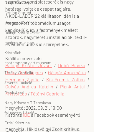
személyes gondolatcserék is nagy 
Gáspár Annamária
hatással voltak a csapat tagjaira.
Getting Started
A KOL-LABOR '22 kiállításon idén is a 
megszokott többmédiumúságot 
Hermann Zsófia
képviseljük, így a festmények mellett 
Balogh Kristóf József
szobrok, nagyméretű installációk, textil- 
modern museum
és videómunkák is szerepelnek.
Kristoflab
Kiállító művészek:
contemporary art museum
Balogh Kristóf József
 / 
Dobó Bianka
 / 
Gallai Judit Ágnes
 / 
Gáspár Annamária
 / 
Tétényi Gabriella
Hermann Zsófia
 / 
Kis-Prumik Zoltán
 / 
árverés - aukció
Gulyás Andrea Katalin
 / 
Plank Antal
 / 
Plank Antal
KristofLab
 / 
Tétényi Gabriella
Nagy Kriszta x-T Tereskova
Megnyitó: 2022. 09. 21. 19:00
feLugossy László
Kattints 
IDE
 a Facebook eseményért! 
Erdei Krisztina
Megnyitja: Miklósvölgyi Zsolt kritikus, 