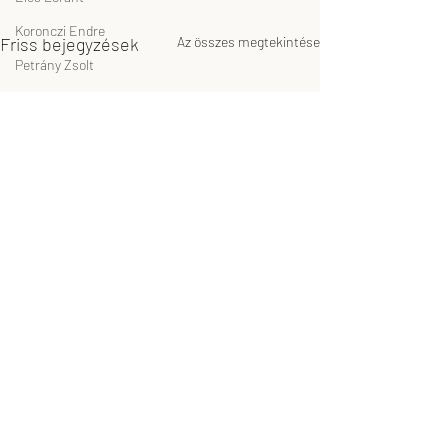
Koronczi Endre
Friss bejegyzések
Az összes megtekintése
Petrány Zsolt
Megnyitóbeszéd
tárlatvezetéy
Tárlatvezetés
Jóga a múzeumban
Nádler István
Szikszai Károly
museum education
Múzeumpedagógia
Szurcsik József
GODOT Kortárs Művészeti Intézet
drMáriás
független, kortárs magánmúzeum
bygodot.hu