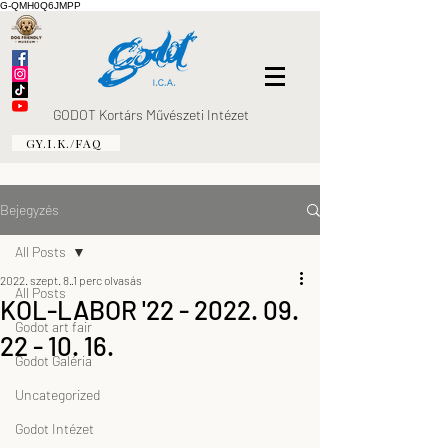
G-QMH0Q6JMPP
GODOT Kortárs Művészeti Intézet
GY.I.K./FAQ
Bejegyzés
All Posts
2022. szept. 8.
1 perc olvasás
All Posts
KOL-LABOR '22 - 2022. 09.
Godot art fair
22 - 10. 16.
Godot Galéria
Uncategorized
Godot Intézet