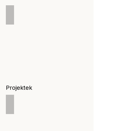
150 művész / 1500 műalkotás
Online
galéria
Projektek
Godot Katalizátor díj
Pályázatok