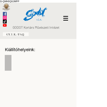
G-QMH0Q6JMPP
GODOT Kortárs Művészeti Intézet
GY.I.K./FAQ
Kiállítóhelyeink:
Óbuda, Fényes Adolf utca 21.
Kiállítások