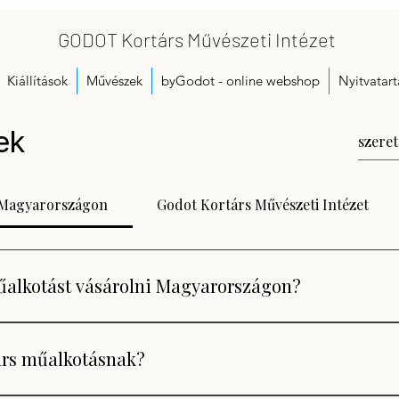
GODOT Kortárs Művészeti Intézet
Kiállítások
Művészek
byGodot - online webshop
Nyitvatart
ek
s Magyarországon
Godot Kortárs Művészeti Intézet
űalkotást vásárolni Magyarországon?
nságosabban olyan intézményi vagy galériás háttérrel rende
ori döntés alapján kerülnek bemutatásra, a státuszuk követett,
társ műalkotásnak?
gyarországon ilyen intézményi modellben működik a Godot Ko
Godot.