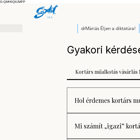
G-QMH0Q6JMPP
drMáriás Éljen a diktatúra!
Gyakori kérdés
Kortárs műalkotás vásárlá
Hol érdemes kortárs m
Kortárs műalkotást legbizto
vásárolni, ahol a művek kurát
Mi számít „igazi” kor
szakmailag is rendezett. Ma
annak online galériája, a by