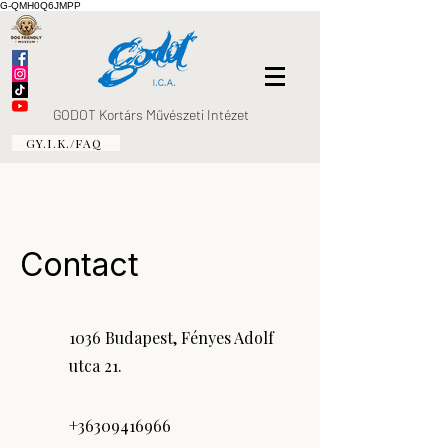
G-QMH0Q6JMPP
GODOT Kortárs Művészeti Intézet
GY.I.K./FAQ
Contact
1036 Budapest, Fényes Adolf
utca 21.
+36309416966