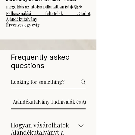
megoldás az utolsó pillanatban is! 🎄🚀🎉
Felhasználási feltételek /Godot
Ajándékutalvány
Érvényes egy évig
Frequently asked
questions
Ajándékutalvány Tudnivalók és Ajándékozási Tippek
Hogyan vásárolhatok
Ajándékutalványt a