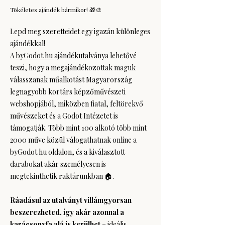
Tökéletes ajándék bármikor! 🎁🎨
Lepd meg szeretteidet egy igazán különleges
ajándékkal!
A
byGodot.hu
ajándékutalványa lehetővé
teszi, hogy a megajándékozottak maguk
válasszanak műalkotást Magyarország
legnagyobb kortárs képzőművészeti
webshopjából, miközben fiatal, feltörekvő
művészeket és a Godot Intézetet is
támogatják. Több mint 100 alkotó több mint
2000 műve közül válogathatnak online a
byGodot.hu oldalon, és a kiválasztott
darabokat akár személyesen is
megtekinthetik raktárunkban 🏠.
Ráadásul az utalványt villámgyorsan
beszerezheted, így akár azonnal a
karácsonyfa alá is kerülhet
– ideális