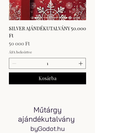
SILVER AJÁNDÉKUTALVÁNY 50.000
Ft
Ár
50 000 Ft
ÁFA beleértve
Kosárba
Műtárgy
ajándékutalvány
byGodot.hu