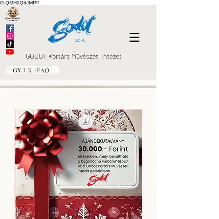
G-QMH0Q6JMPP
GODOT Kortárs Művészeti Intézet
GY.I.K./FAQ