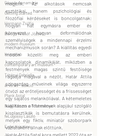
Gáspár Annamária
megjelik. Az alkotások nemcsak 
esztétikai, hanem pszichológiai és 
Getting Started
filozófiai kérdéseket is boncolgatnak: 
Hermann Zsófia
hogyan hat egymásra ember és 
környezet, hogyan deformálódnak 
Balogh Kristóf József
személyiségek a mindennapi érzelmi 
modern museum
mechanizmusok során? A kiállítás egyedi 
módon közelíti meg az emberi 
Kristoflab
kapcsolatok dinamikáját, miközben a 
contemporary art museum
festmények magas szintű festőisége 
Tétényi Gabriella
ragadja magával a nézőt. Határ Attila 
színgazdag műveinek világa egyszerre 
árverés - aukció
ötvözi az erőteljességet és a frissességet 
Plank Antal
egy sajátos melankóliával. A kétemeletes 
kiállításon a festmények alapjául szolgáló 
Nagy Kriszta x-T Tereskova
kisplasztikák is bemutatásra kerülnek, 
feLugossy László
melyek egy fiktív, miniatűr szoborpark 
Erdei Krisztina
vázlataként állnak előttünk.
Határ Attila fiatal kora mellett 2022 óta az 