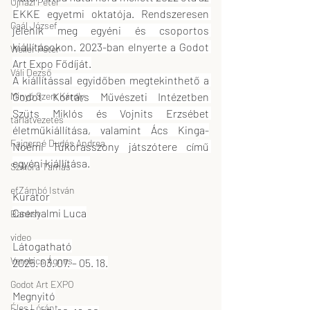
Ujházi Péter
EKKE egyetmi oktatója. Rendszeresen 
Gaál József
jelenik meg egyéni és csoportos 
kiállításokon. 2023-ban elnyerte a Godot 
Weiler Péter
Art Expo Fődíját.
Váli Dezső
A kiállítással egyidőben megtekinthető a 
Godot Kortárs Művészeti Intézetben 
Minyó Szert Károly
Szüts Miklós és Vojnits Erzsébet 
tárlatvezetés
életműkiállítása, valamint Ács Kinga-
Fajgerné Dudás Andrea
Noémi Tükörasszony játszótere című 
egyéni kiállítása.
Szikora Tamás
efZámbó István
Kurátor
Cserhalmi Luca
Banksy
video
Látogatható
Verebics Ágnes
2025. 03. 07. – 05. 18.
Godot Art EXPO
Megnyitó
Éles Lóránt