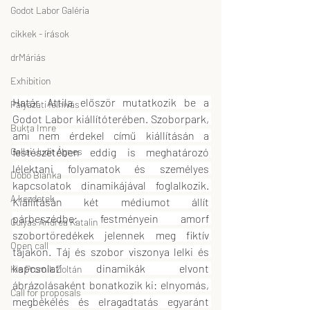
Godot Labor Galéria
cikkek - írások
drMáriás
Exhibition
Határ Attila először mutatkozik be a 
Pályázati felhívás
Godot Labor kiállítóterében. Szoborpark, 
Bukta Imre
ami nem érdekel című kiállításán a 
festészetében eddig is meghatározó 
Gallai Judit Ágnes
lélektani folyamatok és személyes 
Dobó Bianka
kapcsolatok dinamikájával foglalkozik. 
A kezdetek
Kiállításán két médiumot állít 
párbeszédbe: festményein amorf 
Gulyás Andrea Katalin
szobortöredékek jelennek meg fiktív 
Open call
tájakon. Táj és szobor viszonya lelki és 
kapcsolati dinamikák elvont 
Kis Prumik Zoltán
ábrázolásaként bonatkozik ki: elnyomás, 
Call for proposals
megbékélés és elragadtatás egyaránt 