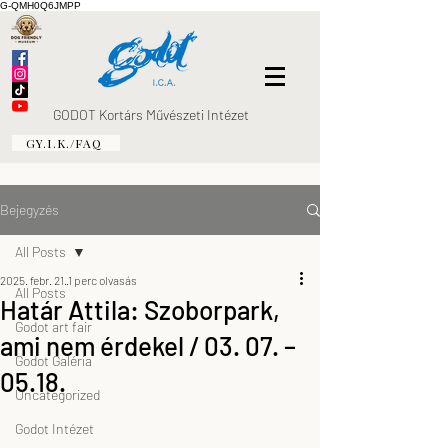
G-QMH0Q6JMPP
GODOT Kortárs Művészeti Intézet
GY.I.K./FAQ
Bejegyzés
All Posts
2025. febr. 21.
1 perc olvasás
All Posts
Határ Attila: Szoborpark,
Godot art fair
ami nem érdekel / 03. 07. –
Godot Galéria
05.18.
Uncategorized
Godot Intézet