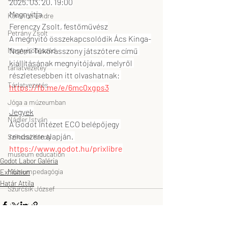
2025. 03. 20. 19:00
Megnyitja
Koronczi Endre
Ferenczy Zsolt, festőművész
Petrány Zsolt
A megnyitó összekapcsolódik Ács Kinga-
Noémi Tükörasszony játszótere című 
Megnyitóbeszéd
kiállításának megnyitójával, melyről 
tárlatvezetéy
részletesebben itt olvashatnak: 
Tárlatvezetés
https://fb.me/e/6mc0xgps3
Jóga a múzeumban
Jegyek
Nádler István
A Godot Intézet ECO belépőjegy 
rendszere alapján. 
Szikszai Károly
https://www.godot.hu/prixlibre
museum education
Godot Labor Galéria
Múzeumpedagógia
Exhibition
Határ Attila
Szurcsik József
drMáriás
bygodot.hu