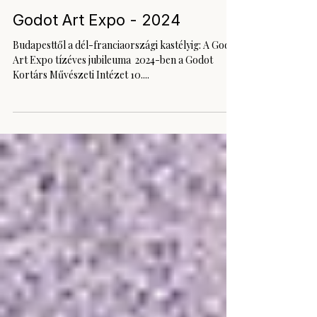
2024. szept. 25.
2 perc olvasás
Godot art fair
Godot Art Expo - 2024
Budapesttől a dél-franciaországi kastélyig: A Godot
Art Expo tízéves jubileuma ​ 2024-ben a Godot
Kortárs Művészeti Intézet 10....