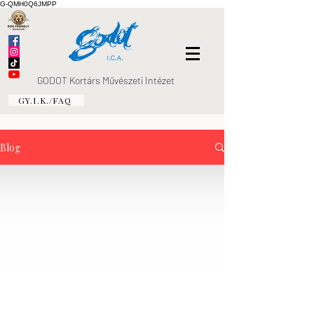
G-QMH0Q6JMPP
GODOT Kortárs Művészeti Intézet
GY.I.K./FAQ
Blog