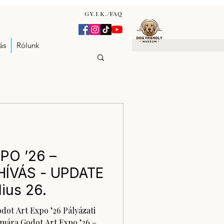
GY.I.K./FAQ
ás
Rólunk
PO ’26 –
HÍVÁS - UPDATE
lius 26.
Godot Art Expo ’26 Pályázati
mára Godot Art Expo ’26 –