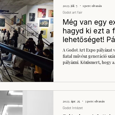
2023. júl. 7.
1 perc olvasás
Godot art fair
Még van egy ex
hagyd ki ezt a 
lehetőséget! P
Godot Art Expo
A Godot Art Expo pályázat va
fiatal művész generáció sz
pályázni. Közismert, hogy a.
2023. ápr. 25.
3 perc olvasás
Godot Intézet