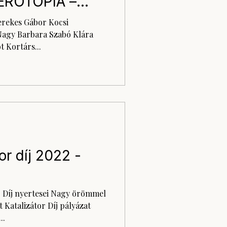
ETEROTÓPIA –
agy Barbara Szabó Klára
 Kortárs...
or díj 2022 -
r Díj nyertesei Nagy örömmel
 Katalizátor Díj pályázat
..