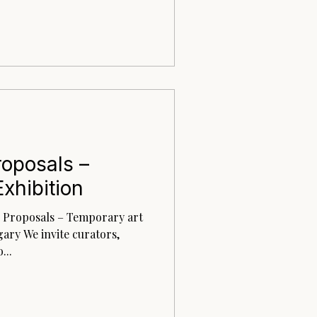
roposals –
xhibition
r Proposals – Temporary art
ary We invite curators,
...