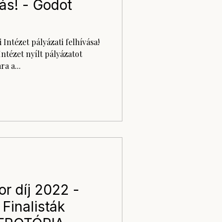
vás! - Godot
ntézet pályázati felhívása!
ntézet nyílt pályázatot
a a...
or díj 2022 -
 Finalisták