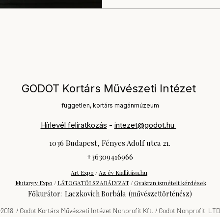
GODOT Kortárs Művészeti Intézet
független, kortárs magánmúzeum
Hírlevél feliratkozás
-
intezet@godot.hu
1036 Budapest, Fényes Adolf utca 21.
+36309416966
Art Expo
/
Az év Kiallítása.hu
Mutargy Expo
/
LÁTOGATÓI SZABÁLYZAT
/
Gyakran ismételt kérdések
Főkurátor: Laczkovich Borbála (művészettörténész)
2018 / Godot Kortárs Művészeti Intézet Nonprofit Kft. / Godot Nonprofit LT