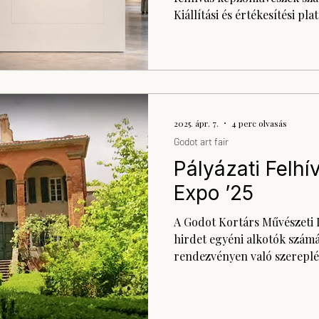
Kiállítási és értékesítési pl
számára A Godot Kortárs Műv
pályázatot hirdet a Godot 
való részvételre. A Godot Ar
lehetőség és aktív értékesít
nemcsak bemutatásra kerüln
környezetben is megmérett
2025. ápr. 7.
4 perc olvasás
hagyományos kiáll
Godot art fair
Pályázati Felhí
Expo ’25
A Godot Kortárs Művészeti I
hirdet egyéni alkotók számá
rendezvényen való szereplés