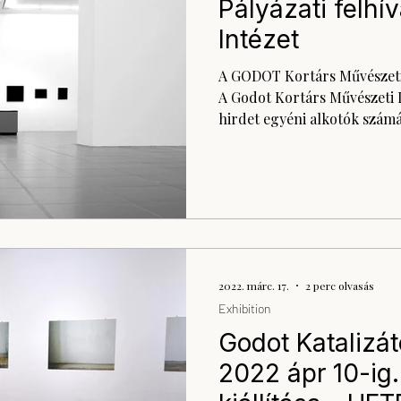
Pályázati felhí
Intézet
A GODOT Kortárs Művészeti I
A Godot Kortárs Művészeti I
hirdet egyéni alkotók számár
2022. márc. 17.
2 perc olvasás
Exhibition
Godot Katalizát
2022 ápr 10-ig.