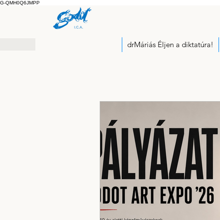
G-QMH0Q6JMPP
drMáriás Éljen a diktatúra!