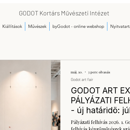
GODOT Kortárs Művészeti Intézet
Kiállítások
Művészek
byGodot - online webshop
Nyitvatart
máj. 10.
3 perc olvasás
Godot art fair
GODOT ART EX
PÁLYÁZATI FEL
- új határidö: jú
Pályázati felhívás 2026. 1. 
felhívás képzőművészek szá