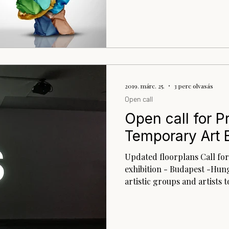
2019. márc. 25.
3 perc olvasás
Open call
Open call for P
Temporary Art E
Updated floorplans Call fo
exhibition - Budapest -Hung
artistic groups and artists to