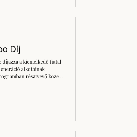
po Díj
 díjazza a kiemelkedő fiatal
generáció alkotóinak
programban résztvevő közel
főt emelt ki az Godot Kortárs
 fődíjat idén Ács Kinga-
k, melynek keretében az
t biztosít számukra, illetve
rán megrendezésre kerülő
ljes ellátást és anyagkölt