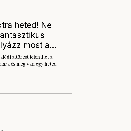
tra heted! Ne
fantasztikus
ályázz most a
ra
lódi áttörést jelenthet a
ámára és még van egy heted
..