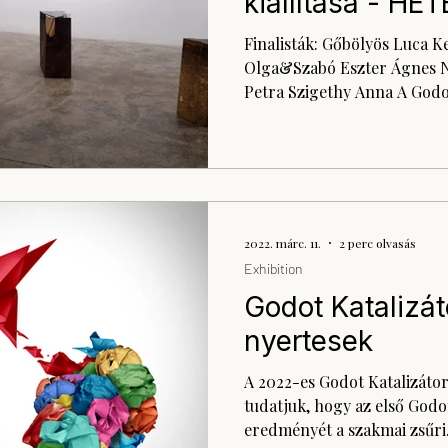
kiállítása - H
minőségi tér
Finalisták: Gőbölyös Luca Kerekes Gábor Kocsi
Olga&Szabó Eszter Ágnes N
Petra Szigethy Anna A Godot
2022. márc. 11.
2 perc olvasás
Exhibition
Godot Katalizát
nyertesek
A 2022-es Godot Katalizáto
tudatjuk, hogy az első Godot
eredményét a szakmai zsűri.