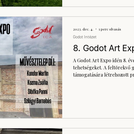
2023. dec. 4.
1 perc olvasás
Godot Intézet
8. Godot Art Ex
A Godot Art Expo idén 8. éve
tehetségeket. A feltörekvő 
támogatására létrehozott 
száz művész közül idén hat 
Művészeti Intézet zsűrije. A
Noémi és Határ Attila kaptá
intézet kiállítási lehetősége
részt vehetnek a 2024. nya
Godot Művésztelepen, ahol te