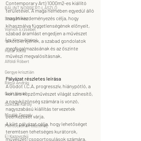
Contemporary Art) 1000m2-es kiállító 
BÁLINT NORBERT-LÁSZLÓ
területével. A maga nemében egyedül álló 
magán kezdeményezés célja, hogy 
Szüts Miklós
kihasználva függetlenségének előnyeit, 
Vojnich Erzsébet
szabad áramlást engedjen a művészet 
Ács Kinga-Noémi
alkotó erejének, a szabad gondolatok 
megfogalmazásának és az őszinte 
Határ Attila
művészi megvalósításnak. 
Alföldi Róbert
Gergye krisztián
Pályázat részletes leírása
Rényi András
A Godot I.C.A. progresszív, hiánypótló, a 
Gaál József
kortárs képzőművészet világát színesítő, 
a nagyközönség számára is vonzó, 
Szikszai Károly
nagyszabású kiállítás tervezetek 
Mindák Gergely
beérkezését várja. 
A kiírt pályázat célja, hogy lehetőséget 
Mentőcsónak ösztöndíj
teremtsen tehetséges kurátorok, 
El Kazovszkij
művészeti csoportosulások számára, 