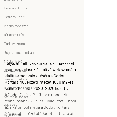
Koronczi Endre
Petrány Zsolt
Megnyitóbeszéd
tárlatvezetéy
Tárlatvezetés
Jóga a múzeumban
Nádler István
Pályázati felhívás kurátorok, művészeti 
csoportosulások és művészek számára 
Szikszai Károly
kiállítás megvalósítására a Godot 
museum education
Kortárs Művészeti Intézet 1000 m2-es 
Múzeumpedagógia
kiállító terében 2020 -2025 között.
A Godot Galéria 2019 –ben ünnepeli 
Szurcsik József
fennállásának 20 éves jubileumát. Ebből 
drMáriás
az alkalomból nyitja a Godot Kortárs 
Művészeti Intézetet (Godot Institute of 
bygodot.hu