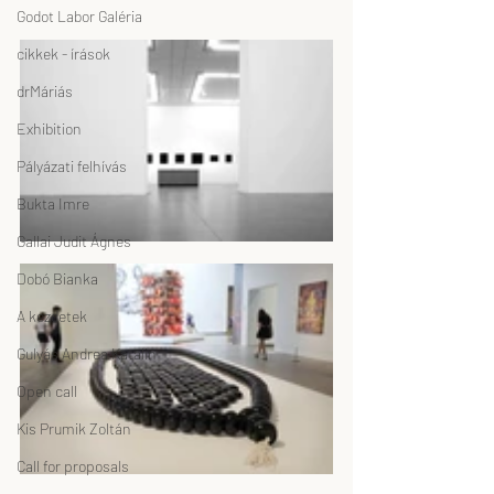
Godot Labor Galéria
cikkek - írások
drMáriás
Exhibition
Pályázati felhívás
Bukta Imre
Gallai Judit Ágnes
Dobó Bianka
A kezdetek
Gulyás Andrea Katalin
Open call
Kis Prumik Zoltán
Call for proposals