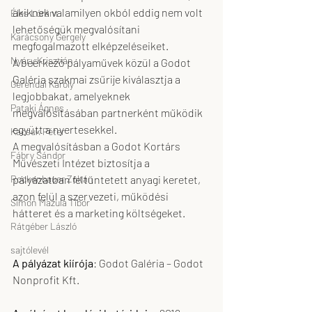
akiknek valamilyen okból eddig nem volt 
Éles Lóránt
lehetőségük megvalósítani 
Karácsony Gergely
megfogalmazott elképzeléseiket. 
Nyáry Krisztián
A beérkező pályaművek közül a Godot 
Galéria szakmai zsűrije kiválasztja a 
Gerendai Károly
legjobbakat, amelyeknek 
Pataki Ágnes
megvalósításában partnerként működik 
együtt a nyertesekkel.
Kacsuk Péter
A megvalósításban a Godot Kortárs 
Fábry Sándor
Művészeti Intézet biztosítja a 
Rockenbauer Zoltán
pályázatban feltüntetett anyagi keretet, 
azon felül a szervezeti, működési 
Simon Mazula Tibor
hátteret és a marketing költségeket.
Rátgéber László
sajtólevél
A pályázat kiírója
: Godot Galéria – Godot 
Nonprofit Kft.