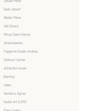
Ujházi Péter
Gaál József
Weiler Péter
Váli Dezső
Minyó Szert Károly
tárlatvezetés
Fajgerné Dudás Andrea
Szikora Tamás
efZámbó István
Banksy
video
Verebics Ágnes
Godot Art EXPO
Éles Lóránt