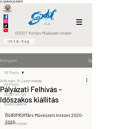
G-QMH0Q6JMPP
GODOT Kortárs Művészeti Intézet
GY.I.K./FAQ
Bejegyzés
All Posts
2019. márc. 27.
2 perc olvasás
All Posts
Pályázati Felhívás -
Godot art fair
Időszakos kiállítás
Godot Galéria
Uncategorized
Godot Kortárs Művészeti Intézet 2020-
2025
Godot Intézet