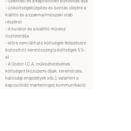
- Szállítási és a kapcsolódó biztosítás díja
- útiköltségek (építés és bontás idejére a 
kiállító és a szakmai/műszaki stáb 
részére)
- A kurátor és a kiállító művész 
tiszteletdíja
- előre nem látható költségek fedezésére 
biztosított keretösszeg (a költségek 5%-
a)
- A Godot I.C.A. működtetésének 
költségeit (közüzemi díjak, teremőrzés, 
hatósági engedélyek stb.), valamint a 
kapcsolódó marketinges kommunikáció 
költségeit nem kell tervezni, kivéve, ha az 
– a projekt speciális volta miatt- eltér a 
szokásostól
8. A megvalósítás ütemezését. / 2020-25 
között reálisan mikorra tervezhető a 
projekt megvalósítása, mennyi idő kell az 