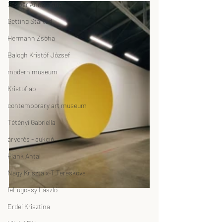
Gáspár Annamária
Getting Started
Hermann Zsófia
Balogh Kristóf József
modern museum
Kristoflab
contemporary art museum
Tétényi Gabriella
árverés - aukció
Plank Antal
Nagy Kriszta x-T Tereskova
feLugossy László
Erdei Krisztina