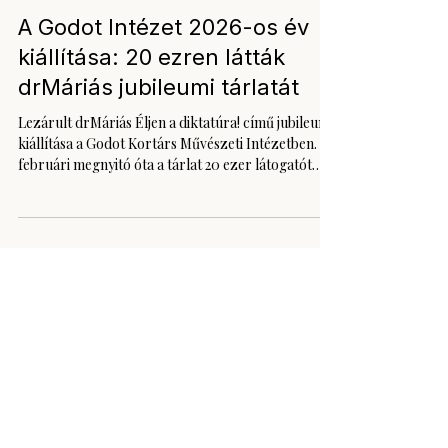
jún. 16.
2 perc olvasás
Exhibition
A Godot Intézet 2026-os év
kiállítása: 20 ezren látták
drMáriás jubileumi tárlatát
Lezárult drMáriás Éljen a diktatúra! című jubileumi
kiállítása a Godot Kortárs Művészeti Intézetben. A
februári megnyitó óta a tárlat 20 ezer látogatót
vonzott, a művész személyes tárlatvezetései
rendre teltházzal zajlottak, és az azonos című
albumból mintegy 1500 példány talált gazdára.
Nem túlzás azt mondani: ez volt a Godot év
kiállítása. A drMáriás-tárlat nem egyszerűen
sikeres kiállítás volt, hanem olyan közös kulturális
élmény, amely hónapokon át élő beszédtéma
maradt.