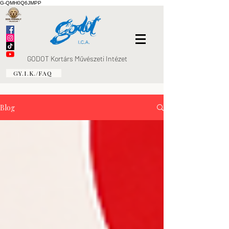
G-QMH0Q6JMPP
GODOT Kortárs Művészeti Intézet
GY.I.K./FAQ
Blog