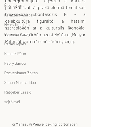
undergroundjától egészen a kortárs 
Éles Lóránt
politikai szatíráig ívelő életmű tematikus 
blokkokban bontakozik ki – a 
Karácsony Gergely
celebkultúra figuráitól a hatalmi 
Nyáry Krisztián
szereplőkön át a kulturális ikonokig, 
egészen az „Orbán-szentély” és a „Magyar 
Gerendai Károly
Péter játszótere” című záróegységig.
Pataki Ágnes
Kacsuk Péter
Fábry Sándor
Rockenbauer Zoltán
Simon Mazula Tibor
Rátgéber László
sajtólevél
drMáriás: Ai Weiwei pekingi börtönében 