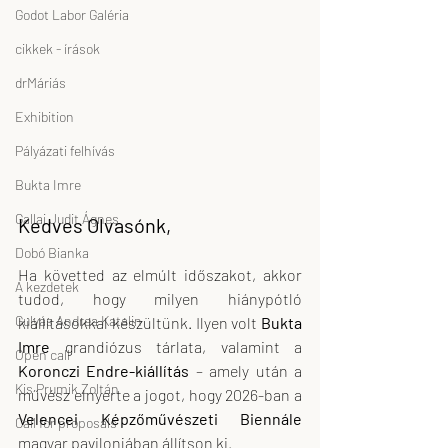
Godot Labor Galéria
cikkek - írások
drMáriás
Exhibition
Pályázati felhívás
Bukta Imre
Gallai Judit Ágnes
Kedves Olvasónk,
Dobó Bianka
Ha követted az elmúlt időszakot, akkor 
A kezdetek
tudod, hogy milyen hiánypótló 
Gulyás Andrea Katalin
kiállításokkal készültünk. Ilyen volt 
Bukta 
Imre
 grandiózus tárlata, valamint a 
Open call
Koronczi Endre-kiállítás
 – amely után a 
Kis Prumik Zoltán
művész elnyerte a jogot, hogy 2026-ban a 
Velencei Képzőművészeti Biennále
Call for proposals
magyar pavilonjában állítson ki.