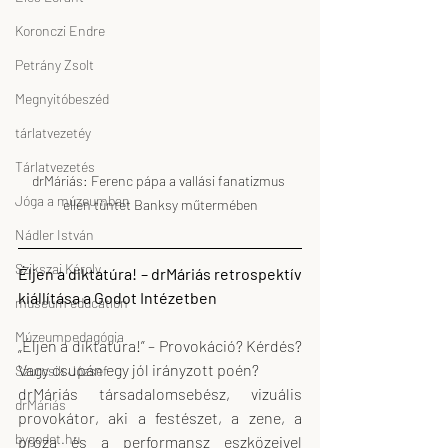
Koronczi Endre
Petrány Zsolt
Megnyitóbeszéd
tárlatvezetéy
Tárlatvezetés
drMáriás: Ferenc pápa a vallási fanatizmus 
Jóga a múzeumban
ellen tüntet Banksy műtermében
Nádler István
Szikszai Károly
Éljen a diktatúra! – drMáriás retrospektív 
kiállítása a Godot Intézetben
museum education
Múzeumpedagógia
„Éljen a diktatúra!” – Provokáció? Kérdés? 
Vagy csupán egy jól irányzott poén? 
Szurcsik József
drMáriás társadalomsebész, vizuális 
drMáriás
provokátor, aki a festészet, a zene, a 
bygodot.hu
próza és a performansz eszközeivel 