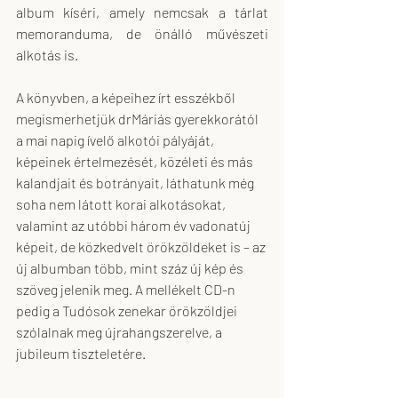
album kíséri, amely nemcsak a tárlat 
memoranduma, de önálló művészeti 
alkotás is.
A könyvben, a képeihez írt esszékből 
megismerhetjük drMáriás gyerekkorától 
a mai napig ívelő alkotói pályáját, 
képeinek értelmezését, közéleti és más 
kalandjait és botrányait, láthatunk még 
soha nem látott korai alkotásokat, 
valamint az utóbbi három év vadonatúj 
képeit, de közkedvelt örökzöldeket is – az 
új albumban több, mint száz új kép és 
szöveg jelenik meg. A mellékelt CD-n 
pedig a Tudósok zenekar örökzöldjei 
szólalnak meg újrahangszerelve, a 
jubileum tiszteletére.