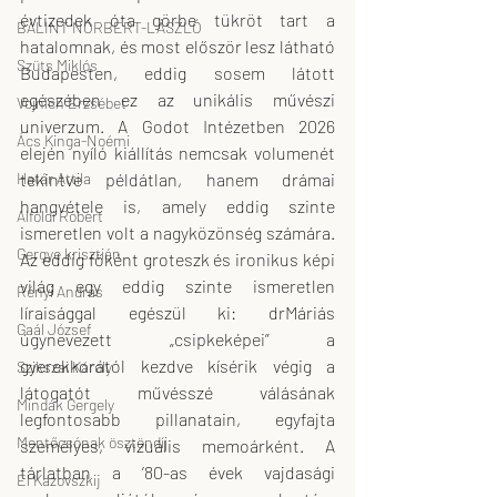
évtizedek óta görbe tükröt tart a 
BÁLINT NORBERT-LÁSZLÓ
hatalomnak, és most először lesz látható 
Szüts Miklós
Budapesten, eddig sosem látott 
egészében ez az unikális művészi 
Vojnich Erzsébet
univerzum. A Godot Intézetben 2026 
Ács Kinga-Noémi
elején nyíló kiállítás nemcsak volumenét 
tekintve példátlan, hanem drámai 
Határ Attila
hangvétele is, amely eddig szinte 
Alföldi Róbert
ismeretlen volt a nagyközönség számára. 
Gergye krisztián
Az eddig főként groteszk és ironikus képi 
világ egy eddig szinte ismeretlen 
Rényi András
líraisággal egészül ki: drMáriás 
Gaál József
úgynevezett „csipkeképei” a 
gyerekkorától kezdve kísérik végig a 
Szikszai Károly
látogatót művésszé válásának 
Mindák Gergely
legfontosabb pillanatain, egyfajta 
Mentőcsónak ösztöndíj
személyes, vizuális memoárként. A 
tárlatban a ’80-as évek vajdasági 
El Kazovszkij