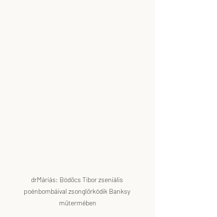
drMáriás: Bödőcs Tibor zseniális 
poénbombáival zsonglőrködik Banksy 
műtermében