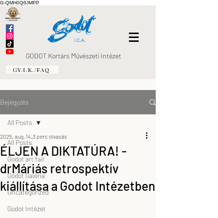
G-QMH0Q6JMPP
GODOT Kortárs Művészeti Intézet
GY.I.K./FAQ
Bejegyzés
All Posts
2025. aug. 14.
3 perc olvasás
All Posts
ÉLJEN A DIKTATÚRA! -
Godot art fair
drMáriás retrospektív
Godot Galéria
kiállítása a Godot Intézetben
Uncategorized
Godot Intézet