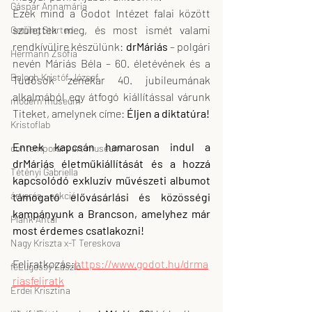
Gáspár Annamária
Ezek mind a Godot Intézet falai között 
születtek meg, és most ismét valami 
Getting Started
rendkívülire készülünk: 
drMáriás
 – polgári 
Hermann Zsófia
nevén Máriás Béla – 60. életévének és a 
Balogh Kristóf József
Tudósok zenekar 40. jubileumának 
alkalmából egy átfogó kiállítással várunk 
modern museum
Titeket, amelynek címe: 
Éljen a diktatúra!
Kristoflab
Ennek kapcsán hamarosan indul a 
contemporary art museum
drMáriás életműkiállítását és a hozzá 
Tétényi Gabriella
kapcsolódó exkluzív művészeti albumot 
árverés - aukció
támogató elővásárlási és közösségi 
kampányunk a Brancson, amelyhez már 
Plank Antal
most érdemes csatlakozni!
Nagy Kriszta x-T Tereskova
Feliratkozás:
https://www.godot.hu/drma
feLugossy László
riasfeliratk
Erdei Krisztina