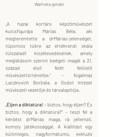
Warholra gondol
„A hazai kortárs képzőművészet 
kulcsfigurája Máriás Béla, aki 
megteremtette a drMáriás-jelenséget, 
tűpontos tükre az értékrendi skála 
túlszaladt kiszélesedésének, amely 
meglátásom szerint beégeti magát a 21. 
század első felét felölelő 
művészettörténetbe.” – fogalmaz 
Laczkovich Borbála, a Godot Intézet 
művészeti vezetője és társalapítója.
„Éljen a diktatúra!
 – biztos, hogy éljen? És 
biztos, hogy a diktatúra?” – teszi fel a 
kérdést drMáriás maga, rá jellemző, 
komoly játékossággal. A kiállítást egy 
különleges, nagyformátumú, exkluzív 