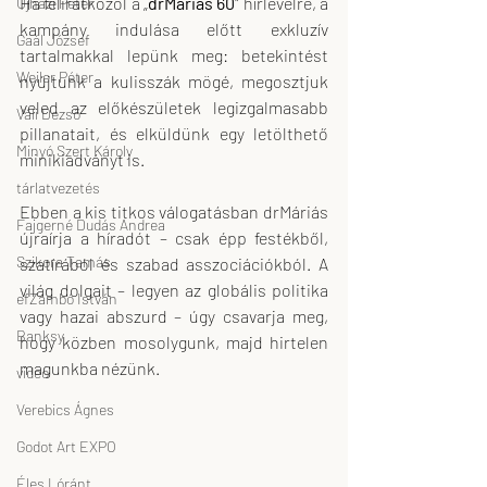
Ha feliratkozol a „
drMáriás 60
" hírlevélre, a 
Ujházi Péter
kampány indulása előtt exkluzív 
Gaál József
tartalmakkal lepünk meg: betekintést 
Weiler Péter
nyújtunk a kulisszák mögé, megosztjuk 
veled az előkészületek legizgalmasabb 
Váli Dezső
pillanatait, és elküldünk egy letölthető 
Minyó Szert Károly
minikiadványt is.
tárlatvezetés
Ebben a kis titkos válogatásban drMáriás 
Fajgerné Dudás Andrea
újraírja a híradót – csak épp festékből, 
Szikora Tamás
szatírából és szabad asszociációkból. A 
világ dolgait – legyen az globális politika 
efZámbó István
vagy hazai abszurd – úgy csavarja meg, 
Banksy
hogy közben mosolygunk, majd hirtelen 
magunkba nézünk.
video
Verebics Ágnes
Godot Art EXPO
Éles Lóránt