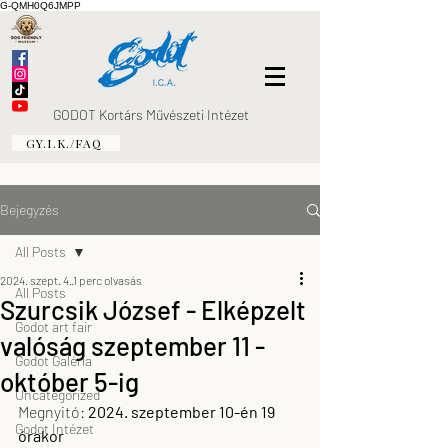
G-QMH0Q6JMPP
GODOT Kortárs Művészeti Intézet
GY.I.K./FAQ
Bejegyzés
All Posts
2024. szept. 4.
1 perc olvasás
All Posts
Szurcsik József - Elképzelt
Godot art fair
valóság szeptember 11 -
Godot Galéria
október 5-ig
Uncategorized
Megnyitó: 
2024. szeptember 10-én 19 
Godot Intézet
órakor