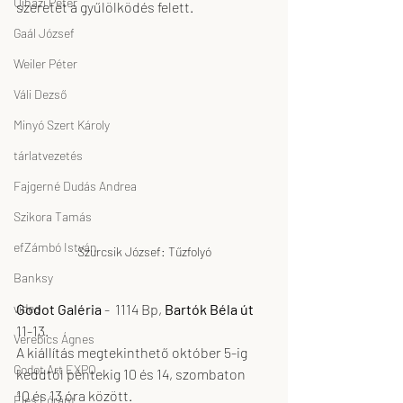
Ujházi Péter
szeretet a gyűlölködés felett.
Gaál József
Weiler Péter
Váli Dezső
Minyó Szert Károly
tárlatvezetés
Fajgerné Dudás Andrea
Szikora Tamás
efZámbó István
Szurcsik József: Tűzfolyó
Banksy
video
Godot Galéria 
-  1114 Bp,
 Bartók Béla út
11-13. 
Verebics Ágnes
A kiállítás megtekinthető október 5-ig 
Godot Art EXPO
keddtől péntekig 10 és 14, szombaton
10 és 13 óra között.
Éles Lóránt