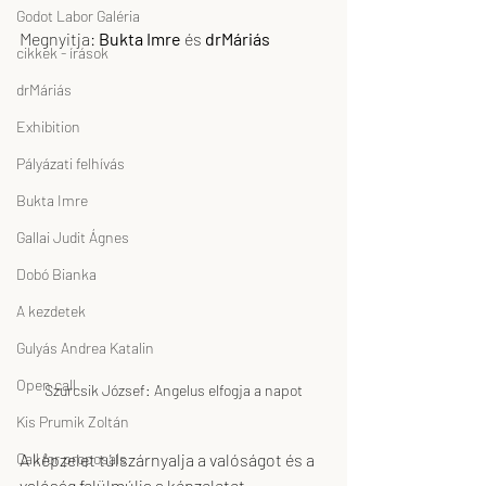
Godot Labor Galéria
Megnyitja: 
Bukta Imre
 és 
drMáriás
cikkek - írások
drMáriás
Exhibition
Pályázati felhívás
Bukta Imre
Gallai Judit Ágnes
Dobó Bianka
A kezdetek
Gulyás Andrea Katalin
Open call
Szurcsik József: Angelus elfogja a napot
Kis Prumik Zoltán
Call for proposals
A képzelet túlszárnyalja a valóságot és a 
valóság felülmúlja a képzeletet.