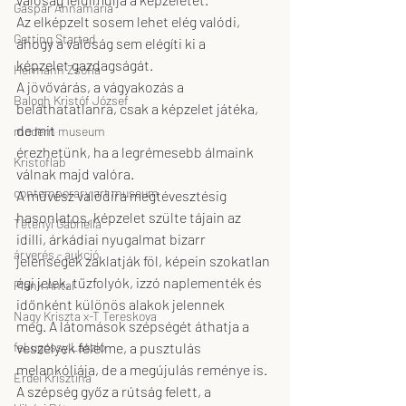
Gáspár Annamária
Az elképzelt sosem lehet elég valódi, 
Getting Started
ahogy a valóság sem elégíti ki a
képzelet gazdagságát.
Hermann Zsófia
A jövővárás, a vágyakozás a 
Balogh Kristóf József
beláthatatlanra, csak a képzelet játéka, 
de mit
modern museum
érezhetünk, ha a legrémesebb álmaink 
Kristoflab
válnak majd valóra.
contemporary art museum
A művész valódira megtévesztésig 
hasonlatos, képzelet szülte tájain az
Tétényi Gabriella
idilli, árkádiai nyugalmat bizarr 
árverés - aukció
jelenségek zaklatják föl, képein szokatlan
égi jelek, tűzfolyók, izzó naplementék és 
Plank Antal
időnként különös alakok jelennek
Nagy Kriszta x-T Tereskova
meg. A látomások szépségét áthatja a 
feLugossy László
veszélyek félelme, a pusztulás
melankóliája, de a megújulás reménye is. 
Erdei Krisztina
A szépség győz a rútság felett, a