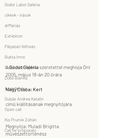
Godot Labor Galéria
cikkek - írások
drMáriás
Exhibition
Pályázati felhívás
Bukta Imre
A 
Godot Galéria
 szeretettel meghívja Önt 
Gallai Judit Ágnes
2005. május 18-án 20 órára
Dobó Bianka
A kezdetek
Nagy Csaba: Kert 
Gulyás Andrea Katalin
című kiállításának megnyitójára 
Open call
Kis Prumik Zoltán
Megnyitja: Muladi Brigitta 
Call for proposals
művészettörténész 