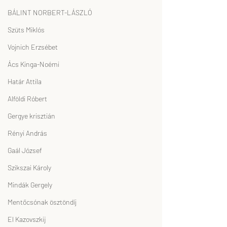
BÁLINT NORBERT-LÁSZLÓ
Szüts Miklós
Vojnich Erzsébet
Ács Kinga-Noémi
Határ Attila
Alföldi Róbert
Gergye krisztián
Rényi András
Gaál József
Szikszai Károly
Mindák Gergely
Mentőcsónak ösztöndíj
El Kazovszkij