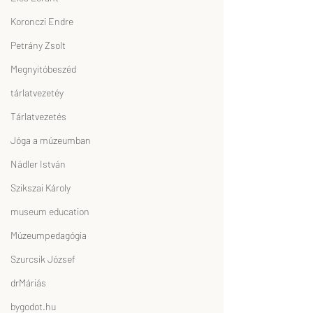
Koronczi Endre
Petrány Zsolt
Megnyitóbeszéd
tárlatvezetéy
Tárlatvezetés
Jóga a múzeumban
Nádler István
Szikszai Károly
museum education
Múzeumpedagógia
Szurcsik József
drMáriás
bygodot.hu