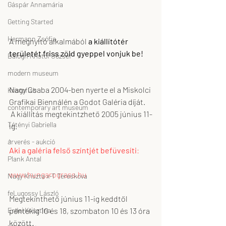
Gáspár Annamária
Getting Started
Hermann Zsófia
A megnyitó alkalmából 
a kiállítótér 
területét friss zöld gyeppel vonjuk be!
Balogh Kristóf József
modern museum
Nagy Csaba 2004-ben nyerte el a Miskolci 
Kristoflab
Grafikai Biennálén a Godot Galéria díját.
contemporary art museum
 A kiállítás megtekintzhető 2005 június 11-
Tétényi Gabriella
ig. 
.
árverés - aukció
Aki a galéria felső színtjét befüvesíti
:
Plank Antal
www.hungarograss.hu
Nagy Kriszta x-T Tereskova
feLugossy László
Megtekinthető június 11-ig keddtől 
Erdei Krisztina
péntekig 10 és 18, szombaton 10 és 13 óra 
között. 