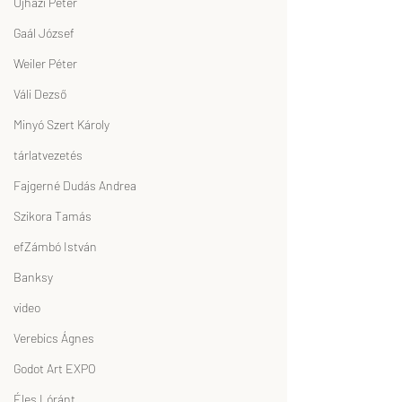
Ujházi Péter
Gaál József
Weiler Péter
Váli Dezső
Minyó Szert Károly
tárlatvezetés
Fajgerné Dudás Andrea
Szikora Tamás
efZámbó István
Banksy
video
Verebics Ágnes
Godot Art EXPO
Éles Lóránt