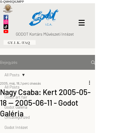
G-QMH0Q6JMPP
GODOT Kortárs Művészeti Intézet
GY.I.K./FAQ
Bejegyzés
All Posts
2005. máj. 18.
1 perc olvasás
All Posts
Nagy Csaba: Kert 2005-05-
Godot art fair
18 — 2005-06-11 - Godot
Godot Galéria
Galéria
Uncategorized
Godot Intézet