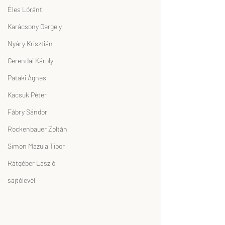
Éles Lóránt
Karácsony Gergely
Nyáry Krisztián
Gerendai Károly
Pataki Ágnes
Kacsuk Péter
Fábry Sándor
Rockenbauer Zoltán
Simon Mazula Tibor
Rátgéber László
sajtólevél