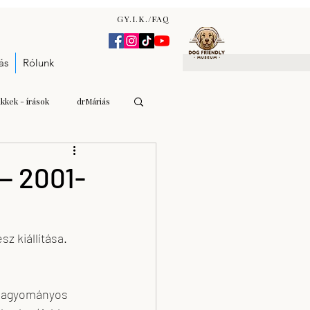
GY.I.K./FAQ
ás
Rólunk
ikkek - írások
drMáriás
Gulyás Andrea Katalin
— 2001-
n Zsófia
 kiállítása. 
árverés - aukció
 hagyományos 