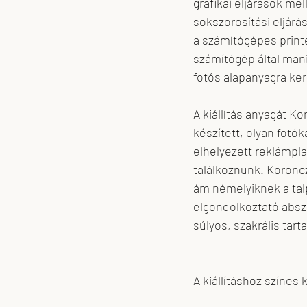
grafikai eljárások mel
Plank Antal
Nagy Kriszta x-T Tere
sokszorosítási eljárá
a számítógépes print
számítógép által mani
fotós alapanyagra kerül
A kiállítás anyagát K
készített, olyan fot
elhelyezett reklámpl
találkoznunk. Koronc
ám némelyiknek a talp
elgondolkoztató abszu
súlyos, szakrális tar
A kiállításhoz színes 