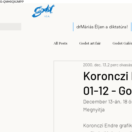
G-QMH0Q6JMPP
drMáriás Éljen a diktatúra!
All Posts
Godot art fair
Godot Galér
2000. dec. 13.
2 perc olvasá
Exhibition
Pályázati felhívás
Koronczi
01-12 - G
Open call
Kis Prumik Zoltán
December 13-án, 18 ór
Megnyitja 
Balogh Kristóf József
modern mu
Koronczi Endre grafi