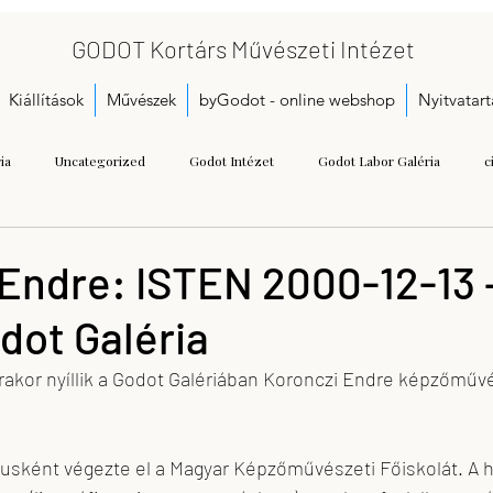
GODOT Kortárs Művészeti Intézet
Kiállítások
Művészek
byGodot - online webshop
Nyitvatart
ia
Uncategorized
Godot Intézet
Godot Labor Galéria
c
s
Bukta Imre
Gallai Judit Ágnes
Dobó Bianka
A kezdetek
 Endre: ISTEN 2000-12-13 
odot Galéria
Call for proposals
Gáspár Annamária
Getting Started
Herman
akor nyíllik a Godot Galériában Koronczi Endre képzőművész
seum
Kristoflab
contemporary art museum
Tétényi Gabriella
kusként végezte el a Magyar Képzőművészeti Főiskolát. A