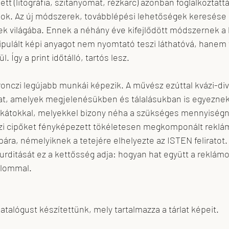
lett (litográfia, szitanyomat, rézkarc) azonban foglalkoztatt
skova
feLugossy László
Erdei Krisztina
sok. Az új módszerek, továbblépési lehetőségek keresése k
ek világába. Ennek a néhány éve kifejlődött módszernek a 
pulált képi anyagot nem nyomtató teszi láthatóvá, hanem f
. Így a print időtálló, tartós lesz.
oronczi legújabb munkái képezik. A művész ezúttal kvázi-div
ókat, amelyek megjelenésükben és tálalásukban is egyeznek
akátokkal, melyekkel bizony néha a szükséges mennyiségné
zi cipőket fényképezett tökéletesen megkomponált reklá
ára, némelyiknek a tetejére elhelyezte az ISTEN feliratot.
rditását ez a kettősség adja: hogyan hat együtt a reklámok
talommal.
katalógust készítettünk, mely tartalmazza a tárlat képeit.