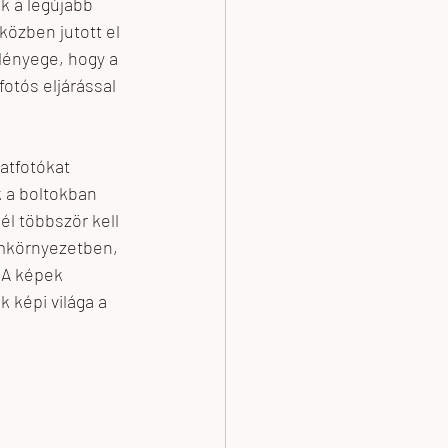
ák a legújabb 
özben jutott el 
lényege, hogy a 
otós eljárással 
atfotókat 
 a boltokban 
l többször kell 
mkörnyezetben, 
 A képek 
 képi világa a 