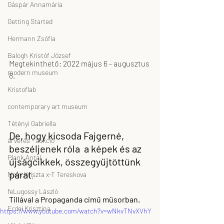
Gáspár Annamária
Getting Started
Hermann Zsófia
Balogh Kristóf József
Megtekinthető: 2022 május 6 - augusztus 
modern museum
8.
Kristoflab
contemporary art museum
Tétényi Gabriella
De, hogy kicsoda Fajgerné, 
árverés - aukció
beszéljenek róla  a képek és az 
Plank Antal
újságcikkek, összegyűjtöttünk 
párat
Nagy Kriszta x-T Tereskova
.
feLugossy László
Tillával a Propaganda című műsorban.
Erdei Krisztina
https://www.youtube.com/watch?v=wNkvTNvXVhY