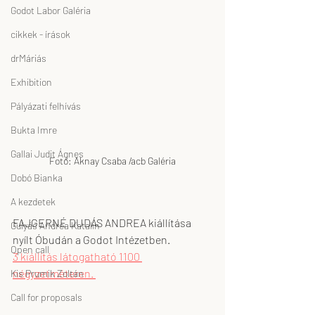
Godot Labor Galéria
cikkek - írások
drMáriás
Exhibition
Pályázati felhívás
Bukta Imre
Gallai Judit Ágnes
Fotó: Aknay Csaba /acb Galéria
Dobó Bianka
A kezdetek
FAJGERNÉ DUDÁS ANDREA kiállítása 
Gulyás Andrea Katalin
nyílt Óbudán a Godot Intézetben. 
Open call
3 kiállítás látogatható 1100 
négyzetméteren. 
Kis Prumik Zoltán
Call for proposals