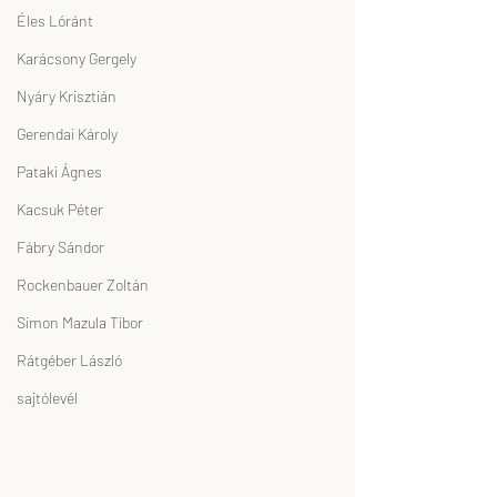
Éles Lóránt
Karácsony Gergely
Nyáry Krisztián
Gerendai Károly
Pataki Ágnes
Kacsuk Péter
Fábry Sándor
Rockenbauer Zoltán
Simon Mazula Tibor
Rátgéber László
sajtólevél