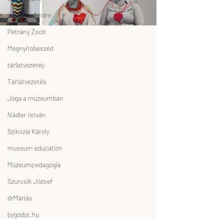
Koronczi Endre
Petrány Zsolt
Megnyitóbeszéd
tárlatvezetéy
Tárlatvezetés
Jóga a múzeumban
Nádler István
Szikszai Károly
museum education
Múzeumpedagógia
Szurcsik József
drMáriás
bygodot.hu