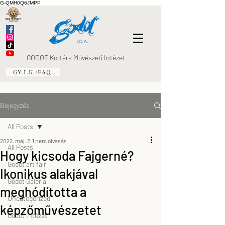
G-QMH0Q6JMPP
GODOT Kortárs Művészeti Intézet
GY.I.K./FAQ
Bejegyzés
All Posts
2022. máj. 2.
1 perc olvasás
All Posts
Hogy kicsoda Fajgerné?
Godot art fair
Ikonikus alakjával
Godot Galéria
meghódította a
Uncategorized
képzőművészetet
Godot Intézet