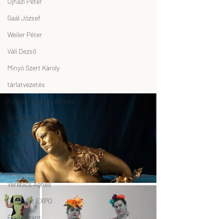
Ujházi Péter
Gaál József
Weiler Péter
Váli Dezső
Minyó Szert Károly
tárlatvezetés
Fajgerné Dudás Andrea
Szikora Tamás
efZámbó István
Banksy
video
Verebics Ágnes
Godot Art EXPO
Éles Lóránt