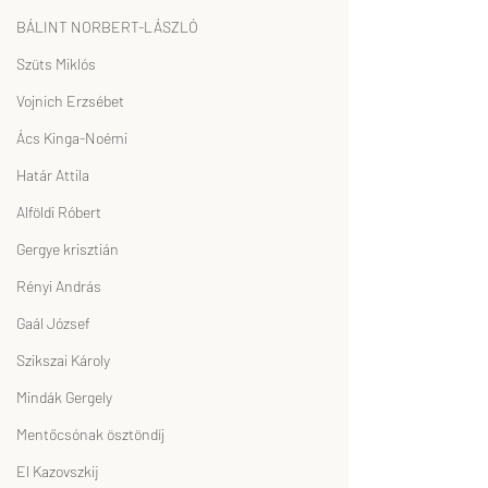
BÁLINT NORBERT-LÁSZLÓ
Szüts Miklós
Vojnich Erzsébet
Ács Kinga-Noémi
Határ Attila
Alföldi Róbert
Gergye krisztián
Rényi András
Gaál József
Szikszai Károly
Mindák Gergely
Mentőcsónak ösztöndíj
El Kazovszkij