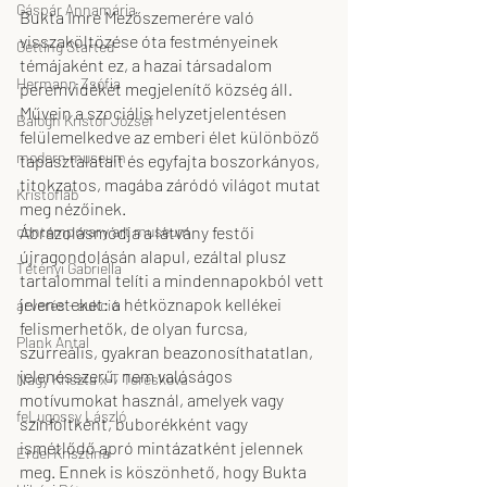
Gáspár Annamária
Bukta Imre Mezőszemerére való 
visszaköltözése óta festményeinek 
Getting Started
témájaként ez, a hazai társadalom 
Hermann Zsófia
peremvidékét megjelenítő község áll. 
Művein a szociális helyzetjelentésen 
Balogh Kristóf József
felülemelkedve az emberi élet különböző 
modern museum
tapasztalatait és egyfajta boszorkányos, 
titokzatos, magába záródó világot mutat 
Kristoflab
meg nézőinek.
Ábrázolásmódja a látvány festői 
contemporary art museum
újragondolásán alapul, ezáltal plusz 
Tétényi Gabriella
tartalommal telíti a mindennapokból vett 
jeleneteket: a hétköznapok kellékei 
árverés - aukció
felismerhetők, de olyan furcsa, 
Plank Antal
szürreális, gyakran beazonosíthatatlan, 
jelenésszerű, nem valóságos 
Nagy Kriszta x-T Tereskova
motívumokat használ, amelyek vagy 
feLugossy László
színfoltként, buborékként vagy 
ismétlődő apró mintázatként jelennek 
Erdei Krisztina
meg. Ennek is köszönhető, hogy Bukta 