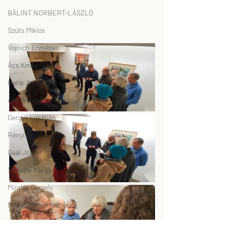
BÁLINT NORBERT-LÁSZLÓ
Szüts Miklós
Vojnich Erzsébet
Ács Kinga-Noémi
Határ Attila
Alföldi Róbert
Gergye krisztián
Rényi András
Gaál József
Szikszai Károly
Mindák Gergely
Mentőcsónak ösztöndíj
El Kazovszkij