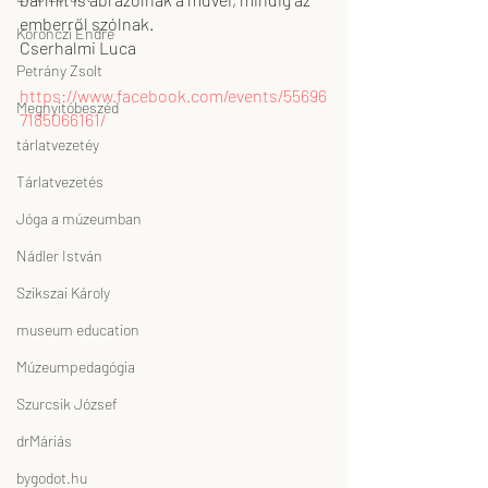
emberről szólnak.
Koronczi Endre
Cserhalmi Luca
Petrány Zsolt
https://www.facebook.com/events/55696
Megnyitóbeszéd
7185066161/
tárlatvezetéy
Tárlatvezetés
Jóga a múzeumban
Nádler István
Szikszai Károly
museum education
Múzeumpedagógia
Szurcsik József
drMáriás
bygodot.hu