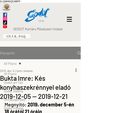
G-QMH0Q6JMPP
GODOT Kortárs Művészeti Intézet
GY.I.K./FAQ
Bejegyzés
All Posts
2019. dec. 5.
1 perc olvasás
All Posts
Bukta Imre: Kés
Godot art fair
konyhaszekrénnyel eladó
Godot Galéria
2019-12-05 — 2019-12-21
Uncategorized
Megnyitó: 
2019. december 5-én 
Godot Intézet
18 órától 21 óráig