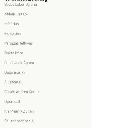
Godot Labor Galéria
cikkek - írások
drMáriás
Exhibition
Pályázati felhívás
Bukta Imre
Gallai Judit Ágnes
Dobó Bianka
A kezdetek
Gulyás Andrea Katalin
Open call
Kis Prumik Zoltán
Call for proposals