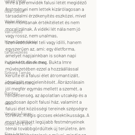
Ujházi Péter
Imre a peremvidék falusi létét megidéző 
festményei nem lettek kizárólagosan a 
Gaál József
társadalmi érzékenyítés eszközei, mivel 
Weiler Péter
nem mondanak értékítéletet és nem 
moralizálnak. A vidéki lét nála nem jó 
Váli Dezső
vagy rossz, nem unalmas, 
szenvedésekkel teli vagy idilli, hanem 
Minyó Szert Károly
egyszerűen az, ami: egy életforma, 
tárlatvezetés
amelyet napjainkban is sokan napi 
rutinként élnek meg. Bukta Imre 
Fajgerné Dudás Andrea
művészetében ezzel a hozzáállással 
Szikora Tamás
kerülte el a falusi élet átromantizált, 
idealizált megjelenítését. Ábrázolásain 
efZámbó István
jól megfér egymás mellett a szemét, a 
Banksy
rendetlenség, az ápolatlan utcakép és a 
gondosan ápolt falusi ház, valamint a 
video
falusi élet közösségi tereinek szépségre 
Verebics Ágnes
törekvő, mégis giccses eklektikussága. A 
most kiállított legújabb festményeinek 
Godot Art EXPO
témái továbbgördültek új területre, ám 
Éles Lóránt
bármit is ábrázolnak a művei, mindig az 