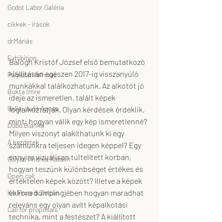
Godot Labor Galéria
cikkek - írások
drMáriás
Exhibition
Balogh Kristóf József első bemutatkozó 
kiállításán egészen 2017-ig visszanyúló 
Pályázati felhívás
munkákkal találkozhatunk. Az alkotót jó 
Bukta Imre
ideje az ismeretlen, talált képek 
Gallai Judit Ágnes
foglalkoztatják. Olyan kérdések érdeklik, 
mint: hogyan válik egy kép ismeretlenné? 
Dobó Bianka
Milyen viszonyt alakíthatunk ki egy 
A kezdetek
számunkra teljesen idegen képpel? Egy 
ennyire vizuálisan túltelített korban, 
Gulyás Andrea Katalin
hogyan teszünk különbséget értékes és 
Open call
értéktelen képek között? Illetve a képek 
ekkora dömpingjében hogyan maradhat 
Kis Prumik Zoltán
releváns egy olyan avítt képalkotási 
Call for proposals
technika, mint a festészet? A kiállított 