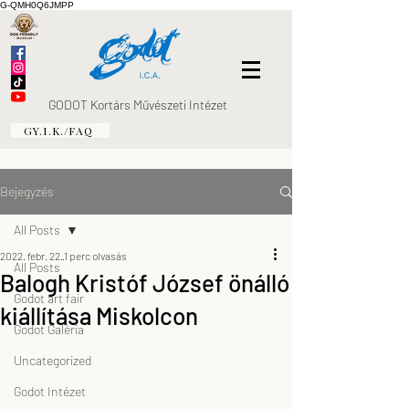
G-QMH0Q6JMPP
GODOT Kortárs Művészeti Intézet
GY.I.K./FAQ
Bejegyzés
All Posts
2022. febr. 22.
1 perc olvasás
All Posts
Balogh Kristóf József önálló
Godot art fair
kiállítása Miskolcon
Godot Galéria
Uncategorized
Godot Intézet