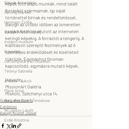
Gáspár Annamária
képek fotó alapú munkák, mind talált 
forrásból származnak, így saját 
Getting Started
történettel bírnak és rendeltetéssel. 
Hermann Zsófia
Balogh az utóbbi időben az ismeretlen 
családi fotóktól eljutott az interneten 
Balogh Kristóf József
keringő képekig. A forrástól a tengerig. A 
modern museum
kiállításon szereplő festmények az ő 
Kristoflab
személyes érdeklődését és kísérleteit 
tükrözik. Egymáshoz finoman 
contemporary art museum
kapcsolódó, egymásra mutató képek.
Tétényi Gabriella
Helyszín:
árverés - aukció
MissionArt Galéria
Plank Antal
Miskolc, Széchenyi utca 14.
Godot Labor Galéria
Nagy Kriszta x-T Tereskova
Exhibition
feLugossy László
Balogh Kristóf József
Erdei Krisztina