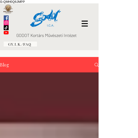
G-QMH0Q6JMPP
GODOT Kortárs Művészeti Intézet
GY.I.K./FAQ
Blog