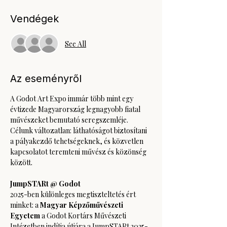
Vendégek
See All
Az eseményről
A Godot Art Expo immár több mint egy 
évtizede Magyarország legnagyobb fiatal 
művészeket bemutató seregszemléje. 
Célunk változatlan: láthatóságot biztosítani 
a pályakezdő tehetségeknek, és közvetlen 
kapcsolatot teremteni művész és közönség 
között.
JumpSTARt @ Godot
2025-ben különleges megtiszteltetés ért 
minket: a 
Magyar Képzőművészeti 
Egyetem 
a Godot Kortárs Művészeti 
Intézetben indítja útjára a JumpSTARt 2025-