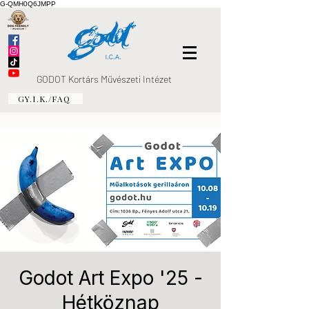
G-QMH0Q6JMPP
GODOT Kortárs Művészeti Intézet
GY.I.K./FAQ
Godot Art Expo '25 -
Hétköznap