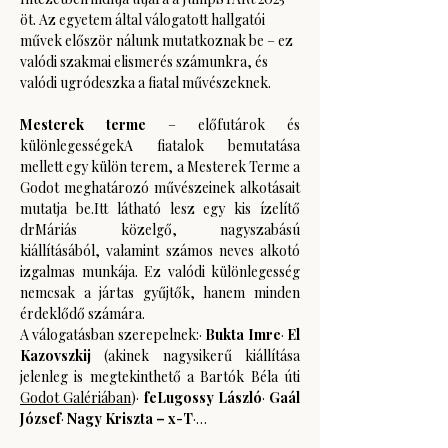
öt. Az egyetem által válogatott hallgatói 
művek először nálunk mutatkoznak be – ez 
valódi szakmai elismerés számunkra, és 
valódi ugródeszka a fiatal művészeknek.
Mesterek terme 
– előfutárok és 
különlegességekA fiatalok bemutatása 
mellett egy külön terem, a Mesterek Terme a 
Godot meghatározó művészeinek alkotásait 
mutatja be.Itt látható lesz egy kis ízelítő 
drMáriás közelgő, nagyszabású 
kiállításából, valamint számos neves alkotó 
izgalmas munkája. Ez valódi különlegesség 
nemcsak a jártas gyűjtők, hanem minden 
érdeklődő számára. 
A válogatásban szerepelnek:· 
Bukta Imre
· 
El 
Kazovszkij 
(akinek nagysikerű kiállítása 
jelenleg is megtekinthető a Bartók Béla úti 
Godot Galériában
)· 
feLugossy László
· 
Gaál 
József
· 
Nagy Kriszta – x-T
·…