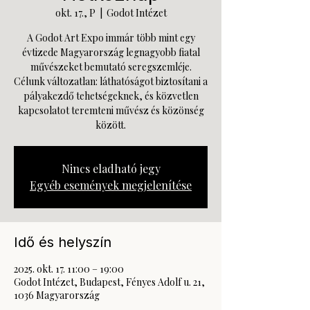
okt. 17., P
  |  
Godot Intézet
A Godot Art Expo immár több mint egy
évtizede Magyarország legnagyobb fiatal
művészeket bemutató seregszemléje.
Célunk változatlan: láthatóságot biztosítani a
pályakezdő tehetségeknek, és közvetlen
kapcsolatot teremteni művész és közönség
között.
Nincs eladható jegy
Egyéb események megjelenítése
Idő és helyszín
2025. okt. 17. 11:00 – 19:00
Godot Intézet, Budapest, Fényes Adolf u. 21,
1036 Magyarország