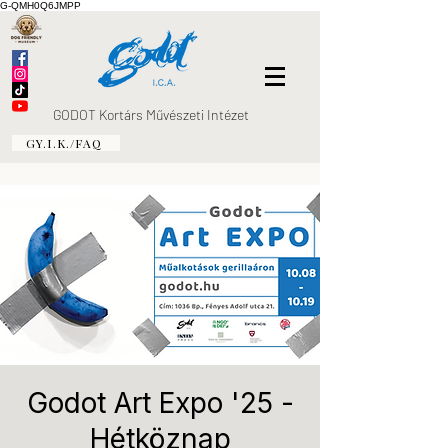
G-QMH0Q6JMPP
GODOT Kortárs Művészeti Intézet
GY.I.K./FAQ
Godot Art Expo '25 -
Hétköznap