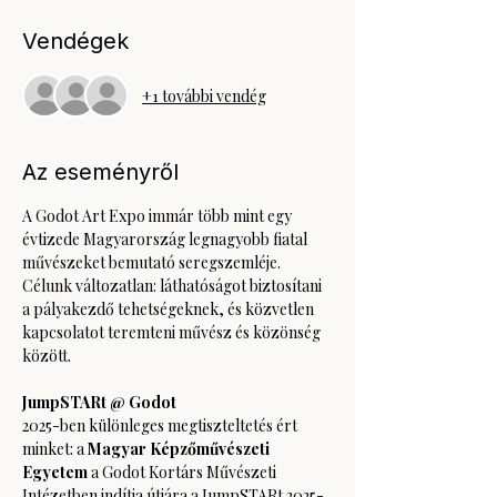
Vendégek
+1 további vendég
Az eseményről
A Godot Art Expo immár több mint egy 
évtizede Magyarország legnagyobb fiatal 
művészeket bemutató seregszemléje. 
Célunk változatlan: láthatóságot biztosítani 
a pályakezdő tehetségeknek, és közvetlen 
kapcsolatot teremteni művész és közönség 
között.
JumpSTARt @ Godot
2025-ben különleges megtiszteltetés ért 
minket: a 
Magyar Képzőművészeti 
Egyetem 
a Godot Kortárs Művészeti 
Intézetben indítja útjára a JumpSTARt 2025-