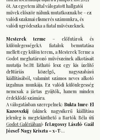
öt. Az egyetem által válogatott hallgatói 
művek először nálunk mutatkoznak be – ez 
valódi szakmai elismerés számunkra, és 
valódi ugródeszka a fiatal művészeknek.
Mesterek terme 
– előfutárok és 
különlegességekA fiatalok bemutatása 
mellett egy külön terem, a Mesterek Terme a 
Godot meghatározó művészeinek alkotásait 
mutatja be.Itt látható lesz egy kis ízelítő 
drMáriás közelgő, nagyszabású 
kiállításából, valamint számos neves alkotó 
izgalmas munkája. Ez valódi különlegesség 
nemcsak a jártas gyűjtők, hanem minden 
érdeklődő számára. 
A válogatásban szerepelnek:· 
Bukta Imre
· 
El 
Kazovszkij 
(akinek nagysikerű kiállítása 
jelenleg is megtekinthető a Bartók Béla úti 
Godot Galériában
)· 
feLugossy László
· 
Gaál 
József
· 
Nagy Kriszta – x-T
·…