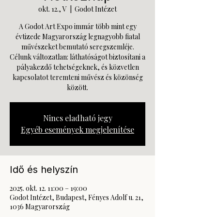
okt. 12., V
  |  
Godot Intézet
A Godot Art Expo immár több mint egy
évtizede Magyarország legnagyobb fiatal
művészeket bemutató seregszemléje.
Célunk változatlan: láthatóságot biztosítani a
pályakezdő tehetségeknek, és közvetlen
kapcsolatot teremteni művész és közönség
között.
Nincs eladható jegy
Egyéb események megjelenítése
Idő és helyszín
2025. okt. 12. 11:00 – 19:00
Godot Intézet, Budapest, Fényes Adolf u. 21,
1036 Magyarország