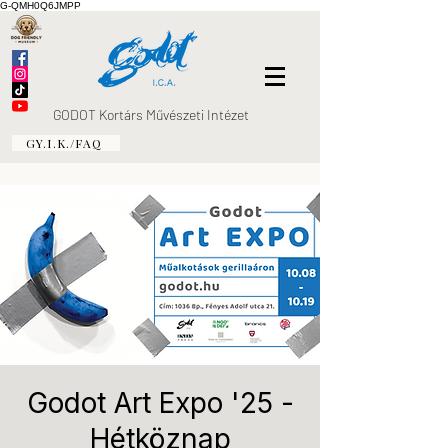
G-QMH0Q6JMPP
GODOT Kortárs Művészeti Intézet
GY.I.K./FAQ
Godot Art Expo '25 -
Hétköznap