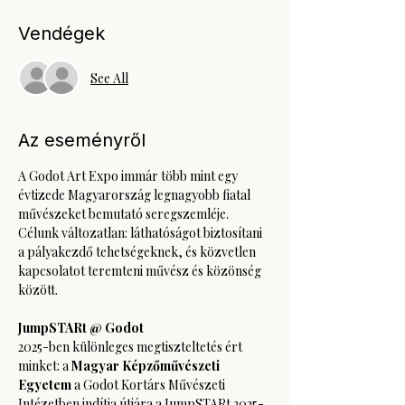
Vendégek
See All
Az eseményről
A Godot Art Expo immár több mint egy 
évtizede Magyarország legnagyobb fiatal 
művészeket bemutató seregszemléje. 
Célunk változatlan: láthatóságot biztosítani 
a pályakezdő tehetségeknek, és közvetlen 
kapcsolatot teremteni művész és közönség 
között.
JumpSTARt @ Godot
2025-ben különleges megtiszteltetés ért 
minket: a 
Magyar Képzőművészeti 
Egyetem 
a Godot Kortárs Művészeti 
Intézetben indítja útjára a JumpSTARt 2025-