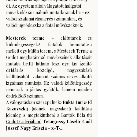
öt. Az egyetem által válogatott hallgatói 
művek először nálunk mutatkoznak be – ez 
valódi szakmai elismerés számunkra, és 
valódi ugródeszka a fiatal művészeknek.
Mesterek terme 
– előfutárok és 
különlegességekA fiatalok bemutatása 
mellett egy külön terem, a Mesterek Terme a 
Godot meghatározó művészeinek alkotásait 
mutatja be.Itt látható lesz egy kis ízelítő 
drMáriás közelgő, nagyszabású 
kiállításából, valamint számos neves alkotó 
izgalmas munkája. Ez valódi különlegesség 
nemcsak a jártas gyűjtők, hanem minden 
érdeklődő számára. 
A válogatásban szerepelnek:· 
Bukta Imre
· 
El 
Kazovszkij 
(akinek nagysikerű kiállítása 
jelenleg is megtekinthető a Bartók Béla úti 
Godot Galériában
)· 
feLugossy László
· 
Gaál 
József
· 
Nagy Kriszta – x-T
·…