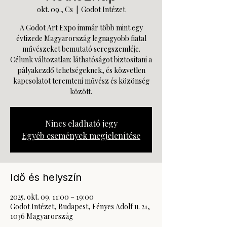
okt. 09., Cs
  |  
Godot Intézet
A Godot Art Expo immár több mint egy
évtizede Magyarország legnagyobb fiatal
művészeket bemutató seregszemléje.
Célunk változatlan: láthatóságot biztosítani a
pályakezdő tehetségeknek, és közvetlen
kapcsolatot teremteni művész és közönség
között.
Nincs eladható jegy
Egyéb események megjelenítése
Idő és helyszín
2025. okt. 09. 11:00 – 19:00
Godot Intézet, Budapest, Fényes Adolf u. 21,
1036 Magyarország