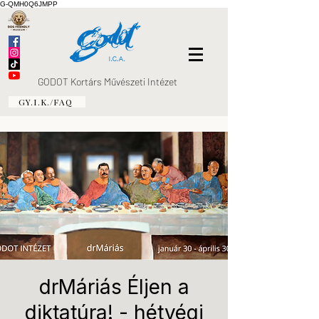
G-QMH0Q6JMPP
GODOT Kortárs Művészeti Intézet
GY.I.K./FAQ
drMáriás Éljen a
diktatúra! - hétvégi