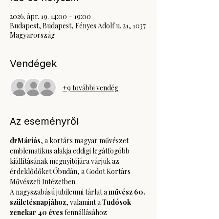
2026. ápr. 19. 14:00 – 19:00
Budapest, Budapest, Fényes Adolf u. 21, 1037
Magyarország
Vendégek
+9 további vendég
Az eseményről
drMáriás
, a kortárs magyar művészet 
emblematikus alakja eddigi legátfogóbb 
kiállításának megnyitójára várjuk az 
érdeklődőket Óbudán, a Godot Kortárs 
Művészeti Intézetben.
A nagyszabású jubileumi tárlat a 
művész 60. 
születésnapjához
, valamint a T
udósok 
zenekar 40 éves
 fennállásához 