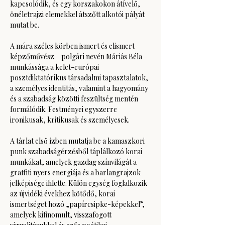
kapcsolódik, és egy korszakokon átívelő, 
önéletrajzi elemekkel átszőtt alkotói pályát 
mutat be.
A mára széles körben ismert és elismert 
képzőművész – polgári nevén Máriás Béla – 
munkássága a kelet-európai 
posztdiktatórikus társadalmi tapasztalatok, 
a személyes identitás, valamint a hagyomány 
és a szabadság közötti feszültség mentén 
formálódik. Festményei egyszerre 
ironikusak, kritikusak és személyesek.
A tárlat első ízben mutatja be a kamaszkori 
punk szabadságérzésből táplálkozó korai 
munkákat, amelyek gazdag színvilágát a 
graffiti nyers energiája és a barlangrajzok 
jelképisége ihlette. Külön egység foglalkozik 
az újvidéki évekhez kötődő, korai 
ismertséget hozó „papírcsipke-képekkel”, 
amelyek kifinomult, visszafogott 