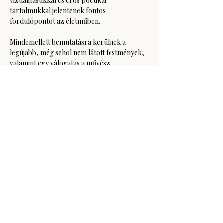
vizualitásukkal és erős poétikai 
tartalmukkal jelentenek fontos 
fordulópontot az életműben.
Mindemellett bemutatásra kerülnek a 
legújabb, még sehol nem látott festmények, 
valamint egy válogatás a művész…
Több mutatása
Esemény megosztása
GODOT Kortárs Művészeti Intézet