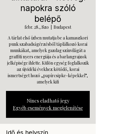
napokra szóló
belépő
febr. 28., Szo
  |  
Budapest
A tárlat első ízben mutatja be a kamaszkori
punk szabadságérzésből táplálkozó korai
munkákat, amelyek gazdag színvilágát a
graffiti nyers energiája és a barlangrajzok
jelképisége ihlette. Külön egység foglalkozik
az újvidéki évekhez kötődő, korai
ismertséget hozó „papírcsipke-képekkel”,
amelyek kifi
Nincs eladható jegy
Egyéb események megjelenítése
Idő és helyszín