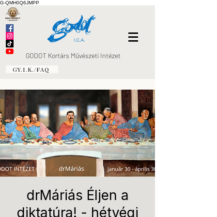
G-QMH0Q6JMPP
GODOT Kortárs Művészeti Intézet
GY.I.K./FAQ
drMáriás Éljen a
diktatúra! - hétvégi