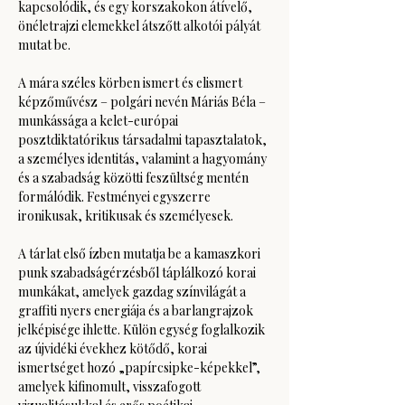
kapcsolódik, és egy korszakokon átívelő, 
önéletrajzi elemekkel átszőtt alkotói pályát 
mutat be.
A mára széles körben ismert és elismert 
képzőművész – polgári nevén Máriás Béla – 
munkássága a kelet-európai 
posztdiktatórikus társadalmi tapasztalatok, 
a személyes identitás, valamint a hagyomány 
és a szabadság közötti feszültség mentén 
formálódik. Festményei egyszerre 
ironikusak, kritikusak és személyesek.
A tárlat első ízben mutatja be a kamaszkori 
punk szabadságérzésből táplálkozó korai 
munkákat, amelyek gazdag színvilágát a 
graffiti nyers energiája és a barlangrajzok 
jelképisége ihlette. Külön egység foglalkozik 
az újvidéki évekhez kötődő, korai 
ismertséget hozó „papírcsipke-képekkel”, 
amelyek kifinomult, visszafogott 