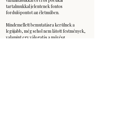
vizualitásukkal és erős poétikai 
tartalmukkal jelentenek fontos 
fordulópontot az életműben.
Mindemellett bemutatásra kerülnek a 
legújabb, még sehol nem látott festmények, 
valamint egy válogatás a művész…
Több mutatása
Esemény megosztása
GODOT Kortárs Művészeti Intézet