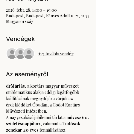
2026. febr. 28. 14:00 – 19:00
Budapest, Budapest, Fényes Adolf u. 21, 1037
Magyarország
Vendégek
+25 további vendég
Az eseményről
drMáriás
, a kortárs magyar művészet 
emblematikus alakja eddigi legátfogóbb 
kiállításának megnyitójára várjuk az 
érdeklődőket Óbudán, a Godot Kortárs 
Művészeti Intézetben.
A nagyszabású jubileumi tárlat a 
művész 60. 
születésnapjához
, valamint a T
udósok 
zenekar 40 éves
 fennállásához 