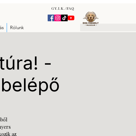
GY.I.K./FAQ
ás
Rólunk
túra! -
 belépő
sből
nyers
kozik az