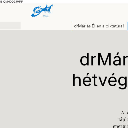
G-QMH0Q6JMPP
drMáriás Éljen a diktatúra!
drMári
hétvég
A t
tápl
energiá