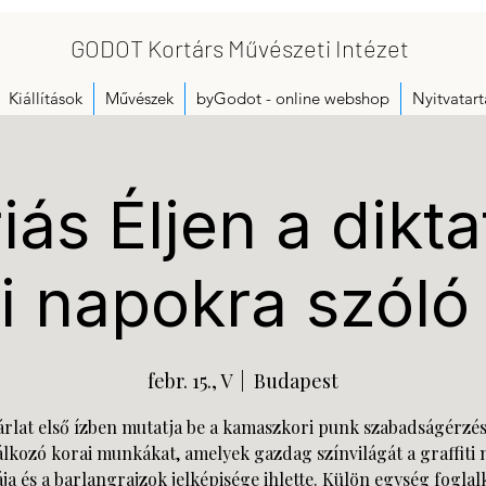
GODOT Kortárs Művészeti Intézet
Kiállítások
Művészek
byGodot - online webshop
Nyitvatart
ás Éljen a dikta
i napokra szóló
febr. 15., V
  |  
Budapest
árlat első ízben mutatja be a kamaszkori punk szabadságérzé
álkozó korai munkákat, amelyek gazdag színvilágát a graffiti 
ja és a barlangrajzok jelképisége ihlette. Külön egység foglal