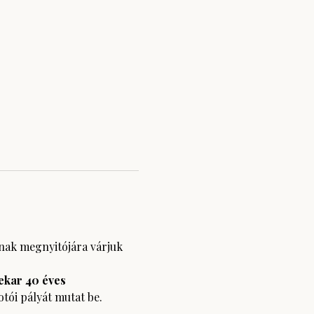
nak megnyitójára várjuk 
ekar 40 éves
otói pályát mutat be.