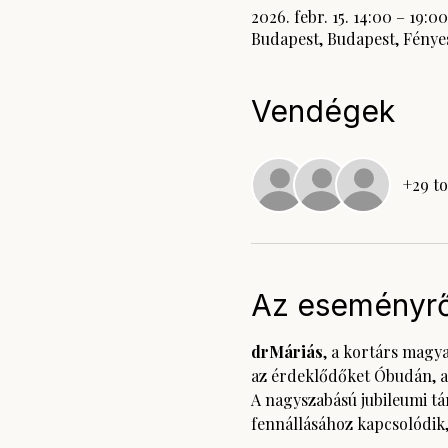
2026. febr. 15. 14:00 – 19:00
Budapest, Budapest, Fényes
Vendégek
+29 t
Az eseményrő
drMáriás
, a kortárs magy
az érdeklődőket Óbudán, a
A nagyszabású jubileumi tár
fennállásához kapcsolódik, 