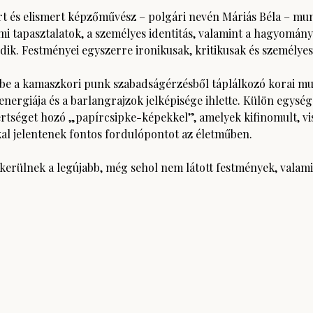
t és elismert képzőművész – polgári nevén Máriás Béla – mun
mi tapasztalatok, a személyes identitás, valamint a hagyomány 
ik. Festményei egyszerre ironikusak, kritikusak és személyes
a be a kamaszkori punk szabadságérzésből táplálkozó korai m
 energiája és a barlangrajzok jelképisége ihlette. Külön egység
rtséget hozó „papírcsipke-képekkel”, amelyek kifinomult, vis
kal jelentenek fontos fordulópontot az életműben.
erülnek a legújabb, még sehol nem látott festmények, valamin