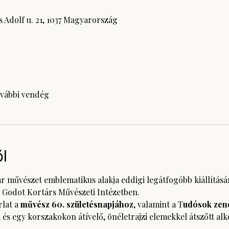
 Adolf u. 21, 1037 Magyarország
ovábbi vendég
l
ar művészet emblematikus alakja eddigi legátfogóbb kiállításá
 Godot Kortárs Művészeti Intézetben.
lat a 
művész 60. születésnapjához
, valamint a T
udósok zen
és egy korszakokon átívelő, önéletrajzi elemekkel átszőtt alk