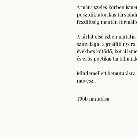
A mára széles körben ismer
posztdiktatórikus társadal
feszültség mentén formálód
A tárlat első ízben mutatj
színvilágát a graffiti nyers
évekhez kötődő, korai isme
és erős poétikai tartalmuk
Mindemellett bemutatásra k
művész…
Több mutatása