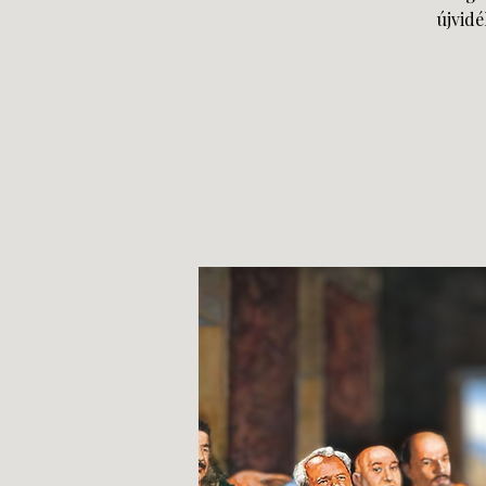
újvid