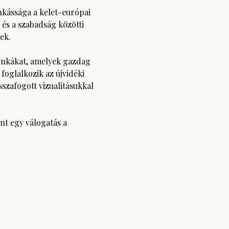
kássága a kelet-európai 
és a szabadság közötti 
ek.
unkákat, amelyek gazdag 
 foglalkozik az újvidéki 
szafogott vizualitásukkal 
t egy válogatás a 