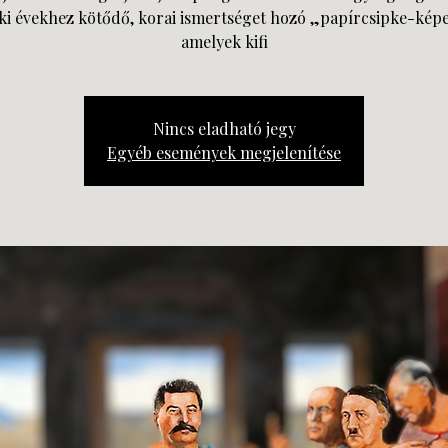
éki évekhez kötődő, korai ismertséget hozó „papírcsipke-képe
amelyek kifi
Nincs eladható jegy
Egyéb események megjelenítése