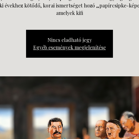
éki évekhez kötődő, korai ismertséget hozó „papírcsipke-képe
amelyek kifi
Nincs eladható jegy
Egyéb események megjelenítése