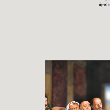
újvid