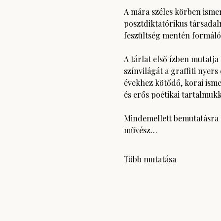
A mára széles körben ismer
posztdiktatórikus társadal
feszültség mentén formálód
A tárlat első ízben mutatj
színvilágát a graffiti nyers
évekhez kötődő, korai isme
és erős poétikai tartalmuk
Mindemellett bemutatásra k
művész…
Több mutatása