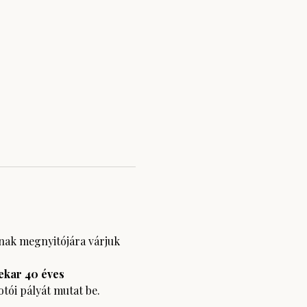
nak megnyitójára várjuk 
ekar 40 éves
otói pályát mutat be.