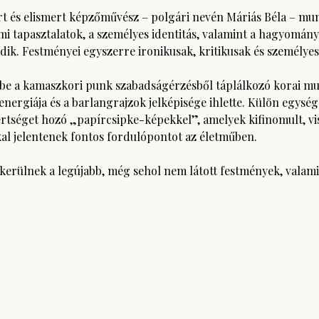
t és elismert képzőművész – polgári nevén Máriás Béla – mun
mi tapasztalatok, a személyes identitás, valamint a hagyomány 
ik. Festményei egyszerre ironikusak, kritikusak és személyes
a be a kamaszkori punk szabadságérzésből táplálkozó korai m
 energiája és a barlangrajzok jelképisége ihlette. Külön egység
rtséget hozó „papírcsipke-képekkel”, amelyek kifinomult, vis
kal jelentenek fontos fordulópontot az életműben.
erülnek a legújabb, még sehol nem látott festmények, valamin