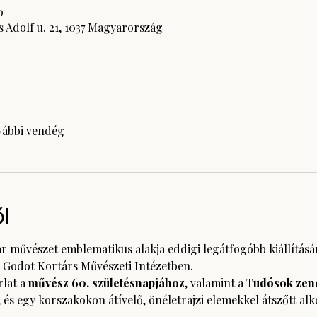
0
 Adolf u. 21, 1037 Magyarország
vábbi vendég
l
ar művészet emblematikus alakja eddigi legátfogóbb kiállításá
 Godot Kortárs Művészeti Intézetben.
lat a 
művész 60. születésnapjához
, valamint a T
udósok zen
és egy korszakokon átívelő, önéletrajzi elemekkel átszőtt alk