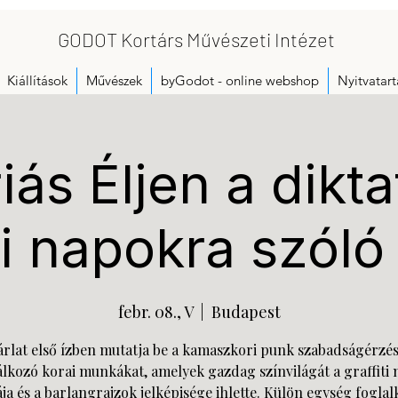
GODOT Kortárs Művészeti Intézet
Kiállítások
Művészek
byGodot - online webshop
Nyitvatart
ás Éljen a dikta
i napokra szóló
febr. 08., V
  |  
Budapest
árlat első ízben mutatja be a kamaszkori punk szabadságérzé
álkozó korai munkákat, amelyek gazdag színvilágát a graffiti 
ja és a barlangrajzok jelképisége ihlette. Külön egység foglal