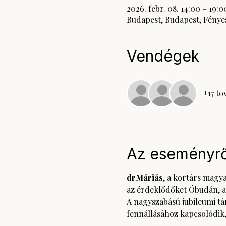
2026. febr. 08. 14:00 – 19:0
Budapest, Budapest, Fényes
Vendégek
+17 to
Az eseményrő
drMáriás
, a kortárs magy
az érdeklődőket Óbudán, a
A nagyszabású jubileumi tár
fennállásához kapcsolódik, 