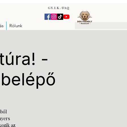
GY.I.K./FAQ
ás
Rólunk
túra! -
 belépő
sből
nyers
kozik az