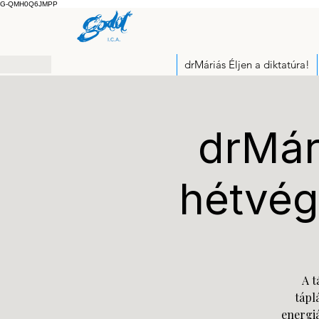
G-QMH0Q6JMPP
drMáriás Éljen a diktatúra!
drMári
hétvég
A t
tápl
energiá