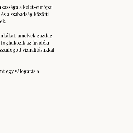
kássága a kelet-európai 
és a szabadság közötti 
ek.
unkákat, amelyek gazdag 
 foglalkozik az újvidéki 
szafogott vizualitásukkal 
t egy válogatás a 