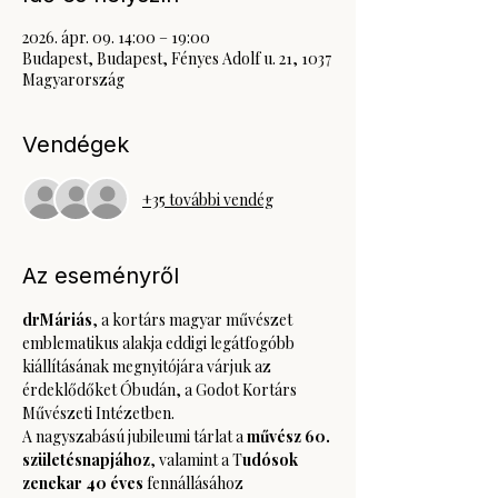
2026. ápr. 09. 14:00 – 19:00
Budapest, Budapest, Fényes Adolf u. 21, 1037
Magyarország
Vendégek
+35 további vendég
Az eseményről
drMáriás
, a kortárs magyar művészet 
emblematikus alakja eddigi legátfogóbb 
kiállításának megnyitójára várjuk az 
érdeklődőket Óbudán, a Godot Kortárs 
Művészeti Intézetben.
A nagyszabású jubileumi tárlat a 
művész 60. 
születésnapjához
, valamint a T
udósok 
zenekar 40 éves
 fennállásához 