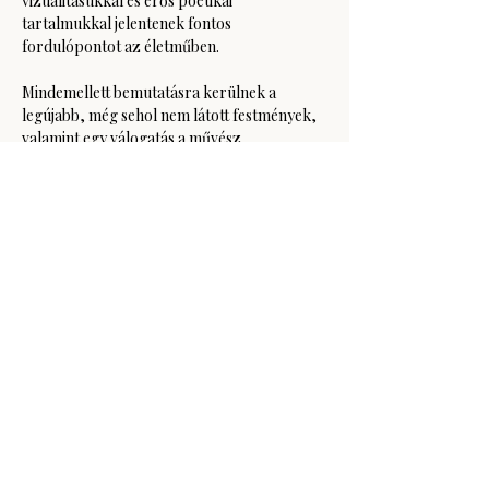
vizualitásukkal és erős poétikai 
tartalmukkal jelentenek fontos 
fordulópontot az életműben.
Mindemellett bemutatásra kerülnek a 
legújabb, még sehol nem látott festmények, 
valamint egy válogatás a művész…
Több mutatása
Esemény megosztása
GODOT Kortárs Művészeti Intézet