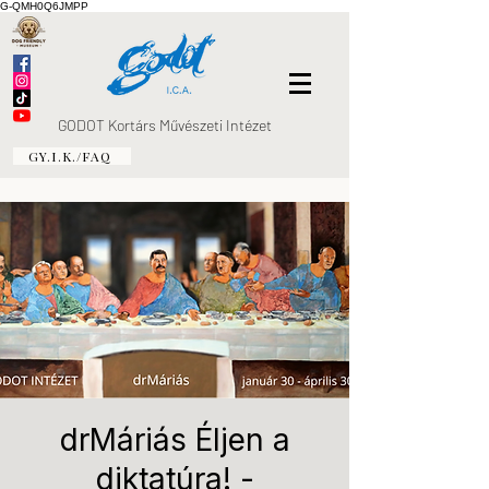
G-QMH0Q6JMPP
GODOT Kortárs Művészeti Intézet
GY.I.K./FAQ
drMáriás Éljen a
diktatúra! -