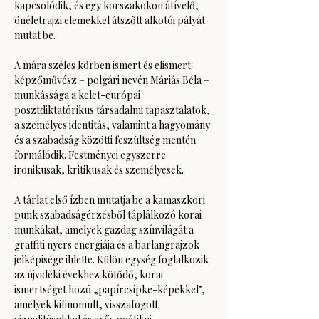
kapcsolódik, és egy korszakokon átívelő, 
önéletrajzi elemekkel átszőtt alkotói pályát 
mutat be.
A mára széles körben ismert és elismert 
képzőművész – polgári nevén Máriás Béla – 
munkássága a kelet-európai 
posztdiktatórikus társadalmi tapasztalatok, 
a személyes identitás, valamint a hagyomány 
és a szabadság közötti feszültség mentén 
formálódik. Festményei egyszerre 
ironikusak, kritikusak és személyesek.
A tárlat első ízben mutatja be a kamaszkori 
punk szabadságérzésből táplálkozó korai 
munkákat, amelyek gazdag színvilágát a 
graffiti nyers energiája és a barlangrajzok 
jelképisége ihlette. Külön egység foglalkozik 
az újvidéki évekhez kötődő, korai 
ismertséget hozó „papírcsipke-képekkel”, 
amelyek kifinomult, visszafogott 