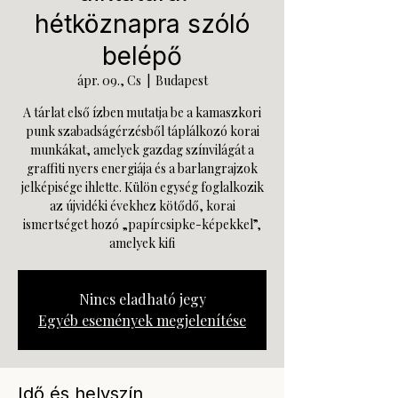
hétköznapra szóló
belépő
ápr. 09., Cs
  |  
Budapest
A tárlat első ízben mutatja be a kamaszkori
punk szabadságérzésből táplálkozó korai
munkákat, amelyek gazdag színvilágát a
graffiti nyers energiája és a barlangrajzok
jelképisége ihlette. Külön egység foglalkozik
az újvidéki évekhez kötődő, korai
ismertséget hozó „papírcsipke-képekkel”,
amelyek kifi
Nincs eladható jegy
Egyéb események megjelenítése
Idő és helyszín