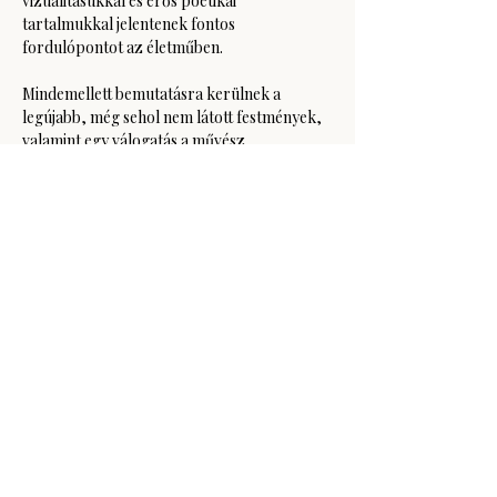
vizualitásukkal és erős poétikai 
tartalmukkal jelentenek fontos 
fordulópontot az életműben.
Mindemellett bemutatásra kerülnek a 
legújabb, még sehol nem látott festmények, 
valamint egy válogatás a művész…
Több mutatása
Esemény megosztása
GODOT Kortárs Művészeti Intézet