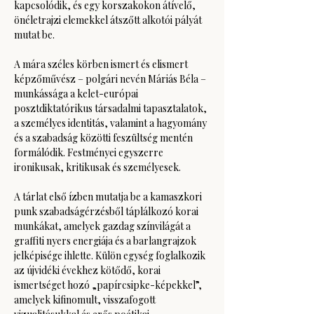
kapcsolódik, és egy korszakokon átívelő, 
önéletrajzi elemekkel átszőtt alkotói pályát 
mutat be.
A mára széles körben ismert és elismert 
képzőművész – polgári nevén Máriás Béla – 
munkássága a kelet-európai 
posztdiktatórikus társadalmi tapasztalatok, 
a személyes identitás, valamint a hagyomány 
és a szabadság közötti feszültség mentén 
formálódik. Festményei egyszerre 
ironikusak, kritikusak és személyesek.
A tárlat első ízben mutatja be a kamaszkori 
punk szabadságérzésből táplálkozó korai 
munkákat, amelyek gazdag színvilágát a 
graffiti nyers energiája és a barlangrajzok 
jelképisége ihlette. Külön egység foglalkozik 
az újvidéki évekhez kötődő, korai 
ismertséget hozó „papírcsipke-képekkel”, 
amelyek kifinomult, visszafogott 