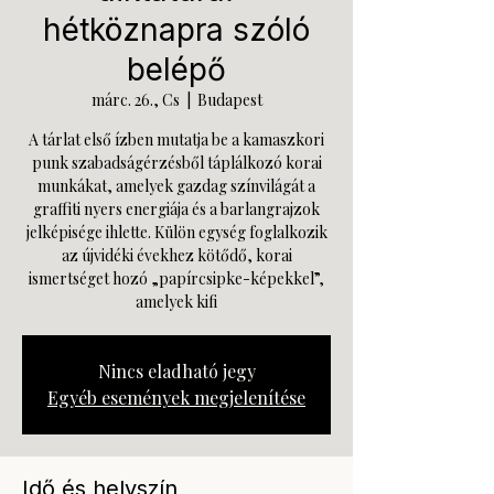
hétköznapra szóló
belépő
márc. 26., Cs
  |  
Budapest
A tárlat első ízben mutatja be a kamaszkori
punk szabadságérzésből táplálkozó korai
munkákat, amelyek gazdag színvilágát a
graffiti nyers energiája és a barlangrajzok
jelképisége ihlette. Külön egység foglalkozik
az újvidéki évekhez kötődő, korai
ismertséget hozó „papírcsipke-képekkel”,
amelyek kifi
Nincs eladható jegy
Egyéb események megjelenítése
Idő és helyszín