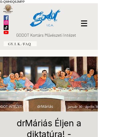
G-QMH0Q6JMPP
GODOT Kortárs Művészeti Intézet
GY.I.K./FAQ
drMáriás Éljen a
diktatúra! -