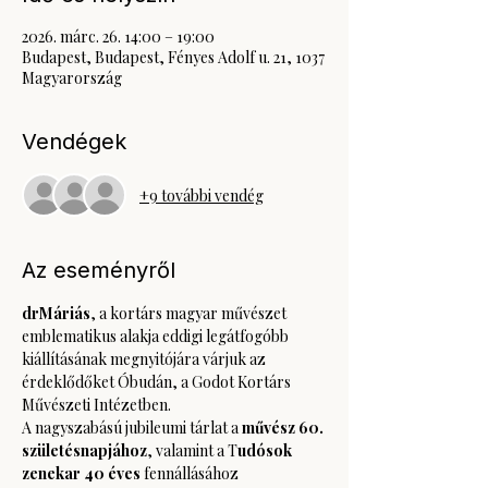
2026. márc. 26. 14:00 – 19:00
Budapest, Budapest, Fényes Adolf u. 21, 1037
Magyarország
Vendégek
+9 további vendég
Az eseményről
drMáriás
, a kortárs magyar művészet 
emblematikus alakja eddigi legátfogóbb 
kiállításának megnyitójára várjuk az 
érdeklődőket Óbudán, a Godot Kortárs 
Művészeti Intézetben.
A nagyszabású jubileumi tárlat a 
művész 60. 
születésnapjához
, valamint a T
udósok 
zenekar 40 éves
 fennállásához 