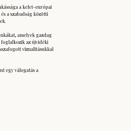
kássága a kelet-európai 
és a szabadság közötti 
ek.
unkákat, amelyek gazdag 
 foglalkozik az újvidéki 
szafogott vizualitásukkal 
t egy válogatás a 