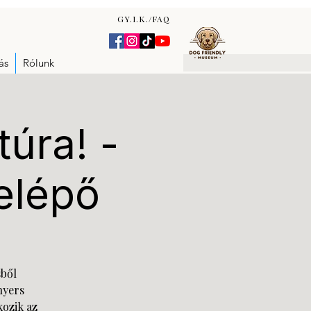
GY.I.K./FAQ
ás
Rólunk
túra! -
elépő
sből
nyers
kozik az