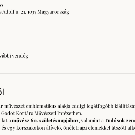
00
 Adolf u. 21, 1037 Magyarország
ovábbi vendég
l
ar művészet emblematikus alakja eddigi legátfogóbb kiállításá
 Godot Kortárs Művészeti Intézetben.
lat a 
művész 60. születésnapjához
, valamint a T
udósok zen
és egy korszakokon átívelő, önéletrajzi elemekkel átszőtt alk