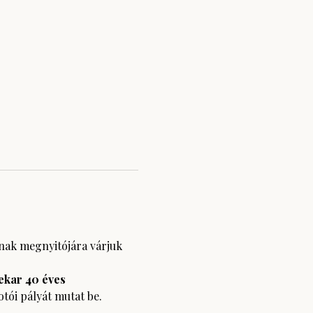
nak megnyitójára várjuk 
ekar 40 éves
otói pályát mutat be.