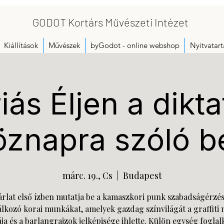
GODOT Kortárs Művészeti Intézet
Kiállítások
Művészek
byGodot - online webshop
Nyitvatart
ás Éljen a dikta
öznapra szóló b
márc. 19., Cs
  |  
Budapest
árlat első ízben mutatja be a kamaszkori punk szabadságérzé
álkozó korai munkákat, amelyek gazdag színvilágát a graffiti 
ja és a barlangrajzok jelképisége ihlette. Külön egység foglal