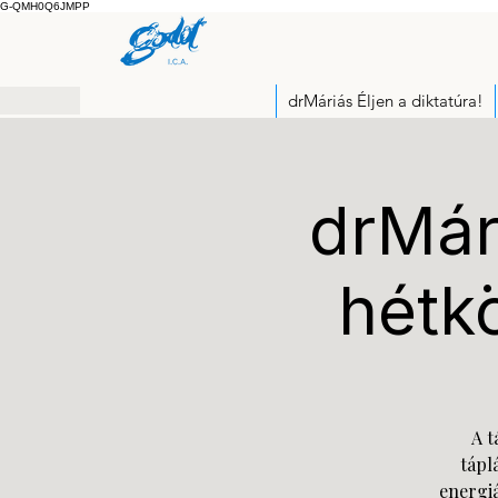
G-QMH0Q6JMPP
drMáriás Éljen a diktatúra!
drMári
hétk
A t
tápl
energiá