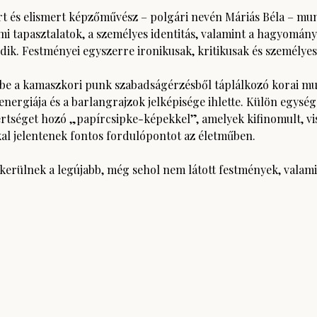
t és elismert képzőművész – polgári nevén Máriás Béla – mun
mi tapasztalatok, a személyes identitás, valamint a hagyomány 
ik. Festményei egyszerre ironikusak, kritikusak és személyes
a be a kamaszkori punk szabadságérzésből táplálkozó korai m
 energiája és a barlangrajzok jelképisége ihlette. Külön egység
rtséget hozó „papírcsipke-képekkel”, amelyek kifinomult, vis
kal jelentenek fontos fordulópontot az életműben.
erülnek a legújabb, még sehol nem látott festmények, valamin