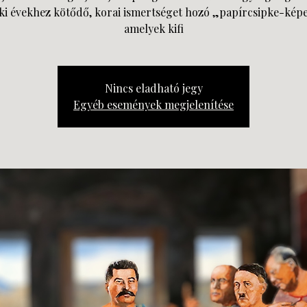
éki évekhez kötődő, korai ismertséget hozó „papírcsipke-képe
amelyek kifi
Nincs eladható jegy
Egyéb események megjelenítése