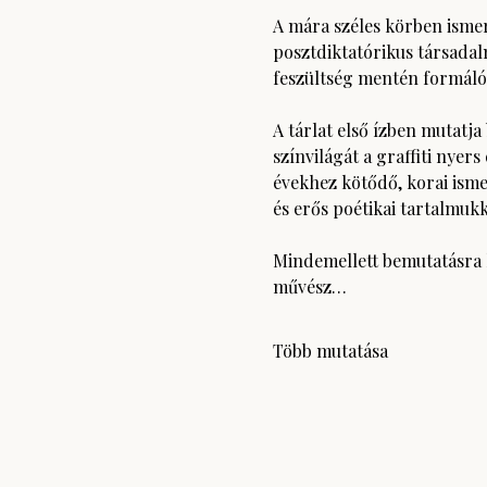
A mára széles körben ismer
posztdiktatórikus társadal
feszültség mentén formálód
A tárlat első ízben mutatj
színvilágát a graffiti nyers
évekhez kötődő, korai isme
és erős poétikai tartalmuk
Mindemellett bemutatásra k
művész…
Több mutatása