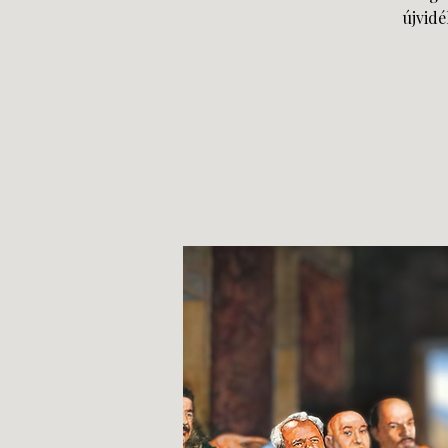
újvid