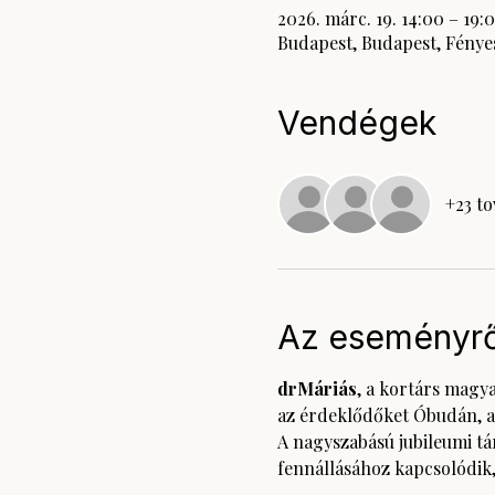
2026. márc. 19. 14:00 – 19:
Budapest, Budapest, Fényes
Vendégek
+23 t
Az eseményrő
drMáriás
, a kortárs magy
az érdeklődőket Óbudán, a
A nagyszabású jubileumi tár
fennállásához kapcsolódik, 