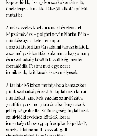
kapcsolódik, és egy korszakokon átívelő, 
önéletrajzi elemekkel átszőtt alkotói pályát 
mutat be.
A mára széles körben ismert és elismert 
képzőművész – polgári nevén Máriás Béla – 
munkássága a kelet-európai 
posztdiktatórikus társadalmi tapasztalatok, 
a személyes identitás, valamint a hagyomány 
és a szabadság közötti feszültség mentén 
formálódik. Festményei egyszerre 
ironikusak, kritikusak és személyesek.
A tárlat első ízben mutatja be a kamaszkori 
punk szabadságérzésből táplálkozó korai 
munkákat, amelyek gazdag színvilágát a 
graffiti nyers energiája és a barlangrajzok 
jelképisége ihlette. Külön egység foglalkozik 
az újvidéki évekhez kötődő, korai 
ismertséget hozó „papírcsipke-képekkel”, 
amelyek kifinomult, visszafogott 