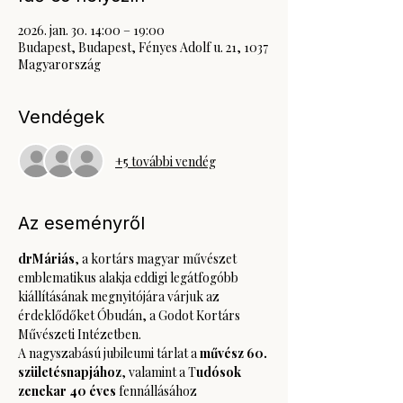
2026. jan. 30. 14:00 – 19:00
Budapest, Budapest, Fényes Adolf u. 21, 1037
Magyarország
Vendégek
+5 további vendég
Az eseményről
drMáriás
, a kortárs magyar művészet 
emblematikus alakja eddigi legátfogóbb 
kiállításának megnyitójára várjuk az 
érdeklődőket Óbudán, a Godot Kortárs 
Művészeti Intézetben.
A nagyszabású jubileumi tárlat a 
művész 60. 
születésnapjához
, valamint a T
udósok 
zenekar 40 éves
 fennállásához 