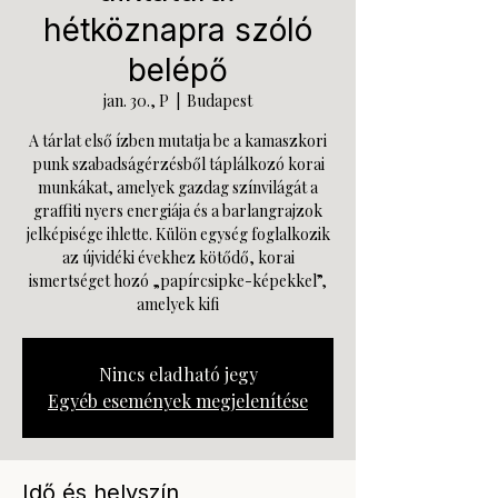
hétköznapra szóló
belépő
jan. 30., P
  |  
Budapest
A tárlat első ízben mutatja be a kamaszkori
punk szabadságérzésből táplálkozó korai
munkákat, amelyek gazdag színvilágát a
graffiti nyers energiája és a barlangrajzok
jelképisége ihlette. Külön egység foglalkozik
az újvidéki évekhez kötődő, korai
ismertséget hozó „papírcsipke-képekkel”,
amelyek kifi
Nincs eladható jegy
Egyéb események megjelenítése
Idő és helyszín