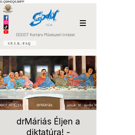
G-QMH0Q6JMPP
GODOT Kortárs Művészeti Intézet
GY.I.K./FAQ
drMáriás Éljen a
diktatúra! -