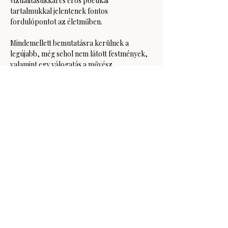
vizualitásukkal és erős poétikai 
tartalmukkal jelentenek fontos 
fordulópontot az életműben.
Mindemellett bemutatásra kerülnek a 
legújabb, még sehol nem látott festmények, 
valamint egy válogatás a művész…
Több mutatása
Esemény megosztása
GODOT Kortárs Művészeti Intézet