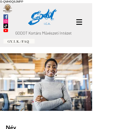
G-QMH0Q6JMPP
GODOT Kortárs Művészeti Intézet
GY.I.K./FAQ
Név