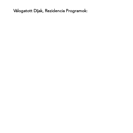
Válogatott Díjak, Rezidencia Programok:
2020
Válogatott önálló vagy páros kiállítások:
2020
Válogatott csoportos kiállítások:
2020
GODOT Kortárs Művészeti Intézet
független, kortárs magánmúzeum
Hírlevél feliratkozás
-
intezet@godot.hu