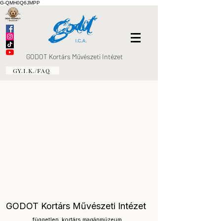
G-QMH0Q6JMPP
GODOT Kortárs Művészeti Intézet
GY.I.K./FAQ
GODOT Kortárs Művészeti Intézet
független, kortárs magánmúzeum