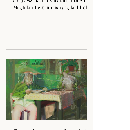
a művész akciója Kurátor: Tóth Ádám
Megtekinthető június 13-ig keddtől
péntekig 10 és 14, szombaton 10 és 13
óra között Belépés: a kiállítás és a
megnyitó is ingyenesen látogatható
Gaál József: Pseudohuman face Gaál
József évtizedek óta az
ábrázolhatóságra mint a konstrukció
és dekonstrukció határait feszítő
festészeti megközelítésre koncentrál.
Kiindulópontja legyen egzisztenciális,
antropológiai, teológiai, mitológiai
vagy metapoliti