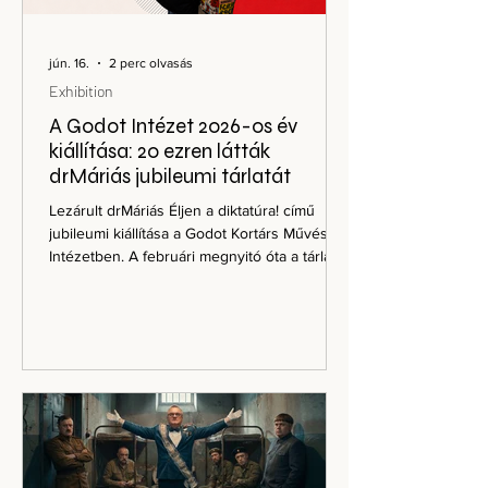
jún. 16.
2 perc olvasás
Exhibition
A Godot Intézet 2026-os év
kiállítása: 20 ezren látták
drMáriás jubileumi tárlatát
Lezárult drMáriás Éljen a diktatúra! című
jubileumi kiállítása a Godot Kortárs Művészeti
Intézetben. A februári megnyitó óta a tárlat
20 ezer látogatót vonzott, a művész
személyes tárlatvezetései rendre teltházzal
zajlottak, és az azonos című albumból
mintegy 1500 példány talált gazdára. Nem
túlzás azt mondani: ez volt a Godot év
kiállítása. A drMáriás-tárlat nem egyszerűen
sikeres kiállítás volt, hanem olyan közös
kulturális élmény, amely hónapokon át élő
beszédtéma maradt.