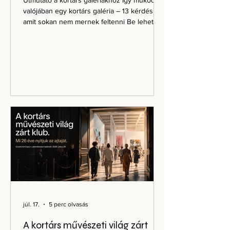
Útmutató a kortárs galériákhoz Így működik
valójában egy kortárs galéria – 13 kérdés,
amit sokan nem mernek feltenni Be lehet
menni csak úgy? Ingyenes a belépés? Kell
vásárolni? Mit vegyek fel? És mit mondjak, ha
egyáltalán nem értem, amit látok? A rövid
válasz Egy kortárs galériába általában
egyszerűen be lehet menni. A kereskedelmi
galériák többsége ingyenesen látogatható,
nem kell vásárolni, kiöltözni vagy érteni a
művészettörténethez. Lehet nézelődni,
kérdezni, saját véle
júl. 17.
5 perc olvasás
A kortárs művészeti világ zárt