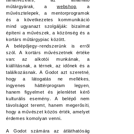
tárlatvezetés, az átlátható
műtárgyárak, a
webshop
, a
művésztelepek, a mentorprogramok
és a következetes kommunikáció
mind ugyanazt szolgálják: bizalmat
építeni a művészek, a közönség és a
kortárs műtárgypiac között.
A belépőjegy-rendszerünk is erről
szól. A kortárs művészetnek értéke
van: az alkotói munkának, a
kiállításnak, a térnek, az időnek és a
találkozásnak. A Godot azt szeretné,
hogy a látogatás ne mellékes,
ingyenes háttérprogram legyen,
hanem figyelmet és jelenlétet kérő
kulturális esemény. A belépő nem
távolságot teremt, hanem megerősíti,
hogy a művészet közös érték, amelyet
érdemes komolyan venni.
A Godot számára az átláthatóság