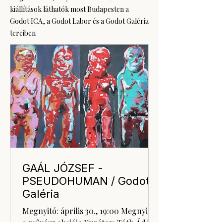
kiállítások láthatók most Budapesten a
Godot ICA, a Godot Labor és a Godot Galéria
tereiben
GAÁL JÓZSEF -
PSEUDOHUMAN / Godot
Galéria
Megnyitó: április 30., 19:00 Megnyitja: