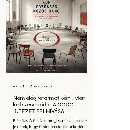
környezetben is megmérettetnek. Ez nem
egy hagyományos kiáll
ápr. 29.
2 perc olvasás
Nem elég reformot kérni. Meg
kell szerveződni. A GODOT
INTÉZET FELHÍVÁSA
Frissítés A felhívás megjelenése után sokan
jelezték, hogy fontosnak tartják a kortárs