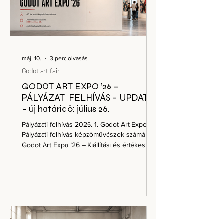
máj. 10.
3 perc olvasás
Godot art fair
GODOT ART EXPO ’26 –
PÁLYÁZATI FELHÍVÁS - UPDATE
- új határidö: július 26.
Pályázati felhívás 2026. 1. Godot Art Expo ’26
Pályázati felhívás képzőművészek számára
Godot Art Expo ’26 – Kiállítási és értékesítési
platform kortárs alkotók számára A Godot
Kortárs Művészeti Intézet nyílt pályázatot
hirdet a Godot Art Expo ’26 rendezvényen
való részvételre. A Godot Art Expo
egyszerre kiállítási lehetőség és aktív
értékesítési platform, ahol a művek nemcsak
bemutatásra kerülnek, hanem valós piaci