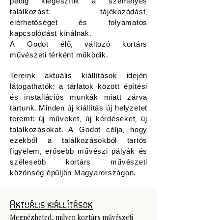
pedig kiegészítik a személyes
találkozást: tájékozódást,
elérhetőséget és folyamatos
kapcsolódást kínálnak.
A Godot élő, változó kortárs
művészeti térként működik.
Tereink aktuális kiállítások idején
látogathatók; a tárlatok között építési
és installációs munkák miatt zárva
tartunk. Minden új kiállítás új helyzetet
teremt: új műveket, új kérdéseket, új
találkozásokat. A Godot célja, hogy
ezekből a találkozásokból tartós
figyelem, erősebb művészi pályák és
szélesebb kortárs művészeti
közönség épüljön Magyarországon.
Aktuális kiállítások
Megnézheted, milyen kortárs művészeti