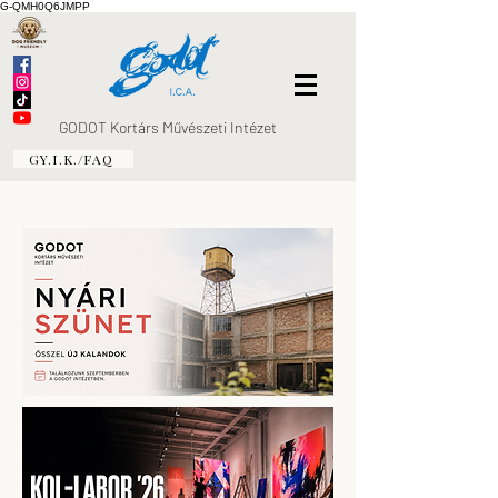
G-QMH0Q6JMPP
GODOT Kortárs Művészeti Intézet
GY.I.K./FAQ