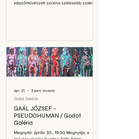
képzőművészeti szcéna szélesebb szakmai
önszerveződését, és szívesen részt
vennének a folytatásban. Ezért létrejött az
első nyitott technikai és kommunikációs
felület: ugye.hu Az oldal nem kész
szervezetet, nem egyesületet és nem előre
kijelölt vezetést jelent. Az ugye.hu első
munkafelület: kérdőívvel, feliratkozási
lehetőséggel és azzal a céllal, hogy a
következő lépéseket az érintettek kö
ápr. 21.
3 perc olvasás
Godot Galéria
GAÁL JÓZSEF -
PSEUDOHUMAN / Godot
Galéria
Megnyitó: április 30., 19:00 Megnyitja: a