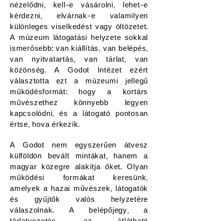
nézelődni, kell-e vásárolni, lehet-e
kérdezni, elvárnak-e valamilyen
különleges viselkedést vagy öltözetet.
A múzeum látogatási helyzete sokkal
ismerősebb: van kiállítás, van belépés,
van nyitvatartás, van tárlat, van
közönség. A Godot Intézet ezért
választotta ezt a múzeumi jellegű
működésformát: hogy a kortárs
művészethez könnyebb legyen
kapcsolódni, és a látogató pontosan
értse, hova érkezik.
A Godot nem egyszerűen átvesz
külföldön bevált mintákat, hanem a
magyar közegre alakítja őket. Olyan
működési formákat keresünk,
amelyek a hazai művészek, látogatók
és gyűjtők valós helyzetére
válaszolnak. A belépőjegy, a