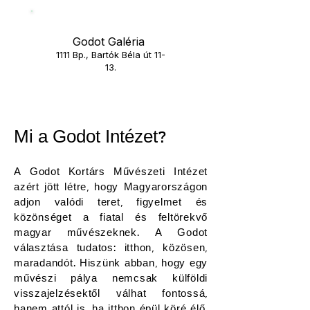
Godot Galéria
1111 Bp., Bartók Béla út 11-
13.
Mi a Godot Intézet?
A Godot Kortárs Művészeti Intézet
azért jött létre, hogy Magyarországon
adjon valódi teret, figyelmet és
közönséget a fiatal és feltörekvő
magyar művészeknek. A Godot
választása tudatos: itthon, közösen,
maradandót. Hiszünk abban, hogy egy
művészi pálya nemcsak külföldi
visszajelzésektől válhat fontossá,
hanem attól is, ha itthon épül köré élő,