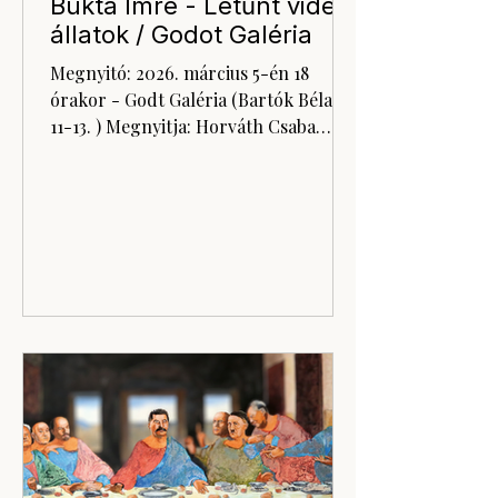
Bukta Imre - Letűnt vidéki
állatok / Godot Galéria
Megnyitó: 2026. március 5-én 18
órakor - Godt Galéria (Bartók Béla út
11-13. ) Megnyitja: Horváth Csaba
színházi rendező Megtekinthető:
április 25-ig keddtől péntekig 10 és
14, szombaton 10 és 13 óra között
Bukta Imre: Karácsonyi kaktusz
(2026.) A kortárs magyar
képzőművészet legnagyobb hatású,
nemzetközi perspektívában is jelentős
mestere egy Heves megyei faluban,
Mezőszemerén él és alkot. Bukta Imre
(1952) többször szerepelt a Velencei
Biennálén, kiállított a São Pauloi B