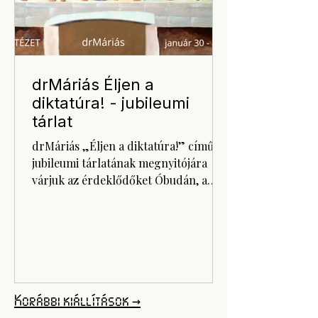
drMáriás Éljen a
diktatúra! - jubileumi
tárlat
drMáriás „Éljen a diktatúra!” című
jubileumi tárlatának megnyitójára
várjuk az érdeklődőket Óbudán, a
Godot Kortárs Művészeti Intézetben.
A nagyszabású kiállítás a művész 60.
születésnapjához és a Tudósok
zenekar 40 éves fennállásához
kapcsolódik, és korszakokon átívelő,
önéletrajzi elemekkel átszőtt
Korábbi kiállítások →
életművet mutat be. Jegyek itt:
https://www.godot.hu/event-