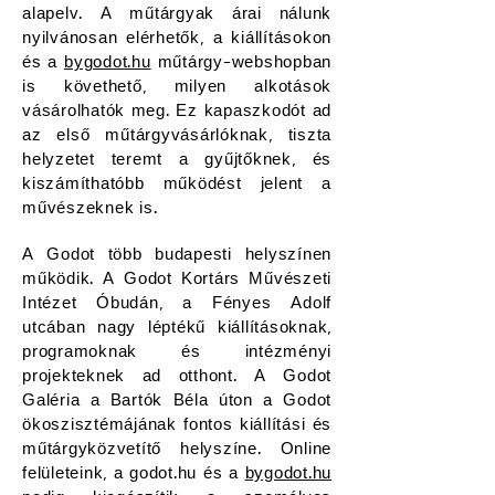
alapelv. A műtárgyak árai nálunk
nyilvánosan elérhetők, a kiállításokon
és a
bygodot.hu
műtárgy-webshopban
is követhető, milyen alkotások
vásárolhatók meg. Ez kapaszkodót ad
az első műtárgyvásárlóknak, tiszta
helyzetet teremt a gyűjtőknek, és
kiszámíthatóbb működést jelent a
művészeknek is.
A Godot több budapesti helyszínen
működik. A Godot Kortárs Művészeti
Intézet Óbudán, a Fényes Adolf
utcában nagy léptékű kiállításoknak,
programoknak és intézményi
projekteknek ad otthont. A Godot
Galéria a Bartók Béla úton a Godot
ökoszisztémájának fontos kiállítási és
műtárgyközvetítő helyszíne. Online
felületeink, a godot.hu és a
bygodot.hu