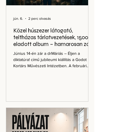
jún. 6.
2 perc olvasás
Közel húszezer látogató,
teltházas tárlatvezetések, 1500
eladott album – hamarosan zár
drMáriás jubileumi kiállítása a
Június 14-én zár a drMáriás – Éljen a
Godot Intézetben
diktatúra! című jubileumi kiállítás a Godot
Kortárs Művészeti Intézetben. A februári
megnyitó óta a tárlat közel húszezer
látogatót vonzott, a művész személyes
tárlatvezetései rendre teltházzal zajlottak, és
az azonos című albumból eddig mintegy
1500 példány talált gazdára. A kiállítás
drMáriás képzőművészeti, irodalmi és zenei
életművének egyik legátfogóbb bemutatása.
Festményeken, grafikákon, szövegeken és
dokumentumokon keresztül muta