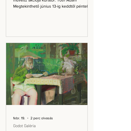
művész akciója Kurátor: Tóth Ádám
Megtekinthető június 13-ig keddtől péntekig
10 és 14, szombaton 10 és 13 óra között
Belépés: a kiállítás és a megnyitó is
ingyenesen látogatható Gaál József:
Pseudohuman face Gaál József évtizedek
óta az ábrázolhatóságra mint a konstrukció
és dekonstrukció határait feszítő festészeti
megközelítésre koncentrál. Kiindulópontja
legyen egzisztenciális, antropológiai,
teológiai, mitológiai vagy metapoliti
febr. 19.
2 perc olvasás
Godot Galéria