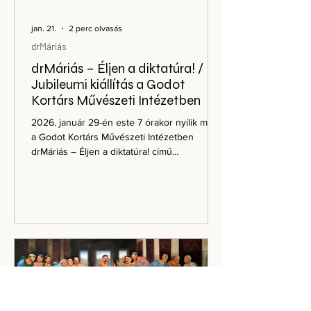
jan. 21.
2 perc olvasás
drMáriás
drMáriás – Éljen a diktatúra! /
Jubileumi kiállítás a Godot
Kortárs Művészeti Intézetben
2026. január 29-én este 7 órakor nyílik meg
a Godot Kortárs Művészeti Intézetben
drMáriás – Éljen a diktatúra! című
nagyszabású jubileumi kiállítás, amely a
művész 60. születésnapjához, valamint a
Tudósok zenekar fennállásának 40.
évfordulójához kapcsolódik. A megnyitón
Karácsony Gergely , Budapest
főpolgármestere mond köszöntőt. Az alkotó
művészetét Rockenbauer Zoltán
művészettörténész mutatja be. drMáriás
nemzetközi jelentőségéről Peter Tomaž
Dobrila , a maribori Kibla K