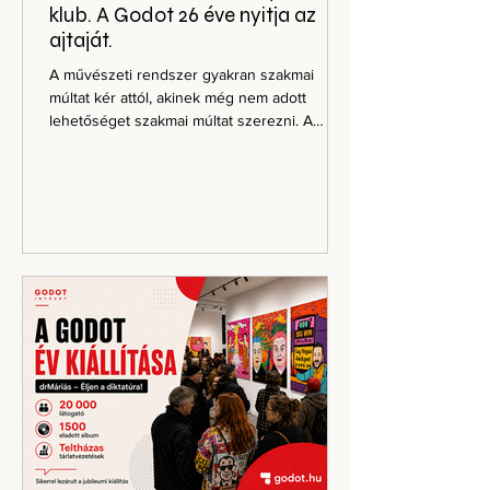
klub. A Godot 26 éve nyitja az
ajtaját.
A művészeti rendszer gyakran szakmai
múltat kér attól, akinek még nem adott
lehetőséget szakmai múltat szerezni. A
Godot Art Expo azért jött létre, hogy ne csak
azok mutathassák meg magukat, akik már
bent vannak. Ezért a 11. Godot Art Expo
jelentkezési határidejét egy héttel, 2026.
július 26-ig meghosszabbítjuk. A kortárs
művészeti világ szeret úgy beszélni magáról,
mintha kizárólag a művek minősége
döntene. Mintha a tehetség előbb-utóbb
magától láthatóvá válna. Mintha a jó m