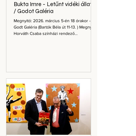
Bukta Imre - Letűnt vidéki állatok
/ Godot Galéria
Megnyitó: 2026. március 5-én 18 órakor -
Godt Galéria (Bartók Béla út 11-13. ) Megnyitja:
Horváth Csaba színházi rendező
Megtekinthető: április 25-ig keddtől péntekig
10 és 14, szombaton 10 és 13 óra között
Bukta Imre: Karácsonyi kaktusz (2026.) A
kortárs magyar képzőművészet legnagyobb
hatású, nemzetközi perspektívában is
jelentős mestere egy Heves megyei faluban,
Mezőszemerén él és alkot. Bukta Imre (1952)
többször szerepelt a Velencei Biennálén,
kiállított a São Pauloi B