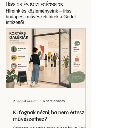
Híreink és közleményeink
details/drmarias-eljen-a-diktatúra-
Híreink és közleményeink – friss
jubileumi-tarlat-megnyitoja
budapesti művészeti hírek a Godot
Intézettől
6 perc olvasás
2 nappal ezelőtt
Ki fognak nézni, ha nem értesz a
művészethez?