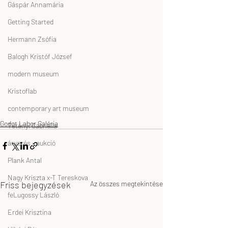
Gáspár Annamária
Getting Started
Hermann Zsófia
Balogh Kristóf József
modern museum
Kristoflab
contemporary art museum
Godot Labor Galéria
Tétényi Gabriella
árverés - aukció
Plank Antal
Nagy Kriszta x-T Tereskova
Friss bejegyzések
Az összes megtekintése
feLugossy László
Erdei Krisztina