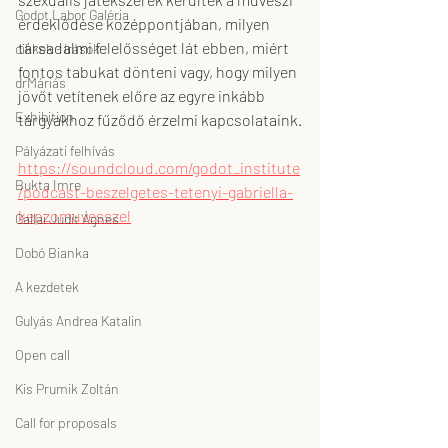
Godot Labor Galéria
érdeklődése középpontjában, milyen 
társadalmi felelősséget lát ebben, miért 
cikkek - írások
fontos tabukat dönteni vagy, hogy milyen 
drMáriás
jövőt vetítenek előre az egyre inkább 
Exhibition
tárgyakhoz fűződő érzelmi kapcsolataink.
Pályázati felhívás
https://soundcloud.com/godot_institute
Bukta Imre
/podcast-beszelgetes-tetenyi-gabriella-
kepzomuvesszel
Gallai Judit Ágnes
Dobó Bianka
A kezdetek
Gulyás Andrea Katalin
Open call
Kis Prumik Zoltán
Call for proposals