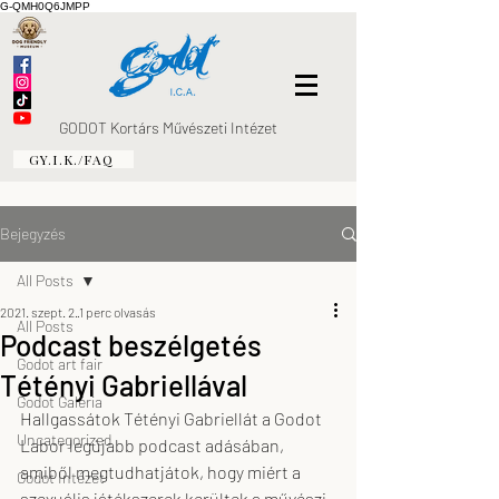
G-QMH0Q6JMPP
GODOT Kortárs Művészeti Intézet
GY.I.K./FAQ
Bejegyzés
All Posts
2021. szept. 2.
1 perc olvasás
All Posts
Podcast beszélgetés
Godot art fair
Tétényi Gabriellával
Godot Galéria
Hallgassátok Tétényi Gabriellát a Godot 
Uncategorized
Labor legújabb podcast adásában, 
amiből megtudhatjátok, hogy miért a 
Godot Intézet
szexuális játékszerek kerültek a művészi 