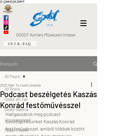
G-QMH0Q6JMPP
GODOT Kortárs Művészeti Intézet
GY.I.K./FAQ
Bejegyzés
All Posts
2021. febr. 14.
1 perc olvasás
All Posts
Podcast beszélgetés Kaszás
Godot art fair
Konrád festőművésszel
Godot Galéria
Hallgassátok meg podcast 
Uncategorized
beszélgetésünket Kaszás Konrád 
festőművésszel, amiből többek között 
Godot Intézet
megtudhatjátok, hogy mennyire 