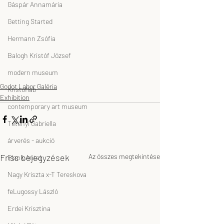
Gáspár Annamária
Getting Started
Hermann Zsófia
Balogh Kristóf József
modern museum
Godot Labor Galéria
Kristoflab
Exhibition
contemporary art museum
Tétényi Gabriella
árverés - aukció
Friss bejegyzések
Az összes megtekintése
Plank Antal
Nagy Kriszta x-T Tereskova
feLugossy László
Erdei Krisztina