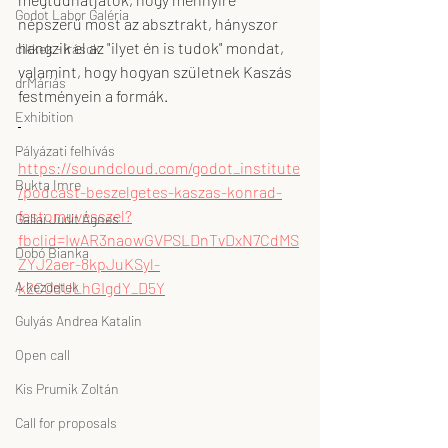
Godot Labor Galéria
népszerű most az absztrakt, hányszor 
hangzik el az "ilyet én is tudok" mondat, 
cikkek - írások
valamint, hogy hogyan születnek Kaszás 
drMáriás
festményein a formák.
Exhibition
Pályázati felhívás
https://soundcloud.com/godot_institute
Bukta Imre
/podcast-beszelgetes-kaszas-konrad-
festomuvesszel?
Gallai Judit Ágnes
fbclid=IwAR3naowGVPSLDnTvDxN7CdMS
Dobó Bianka
ZYJ2aer-8kpJuKSyl-
A kezdetek
k2C0dULhGIgdY_D5Y
Gulyás Andrea Katalin
Open call
Kis Prumik Zoltán
Call for proposals