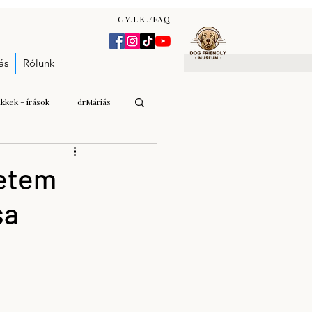
GY.I.K./FAQ
ás
Rólunk
ikkek - írások
drMáriás
Gulyás Andrea Katalin
yetem
sa
n Zsófia
árverés - aukció