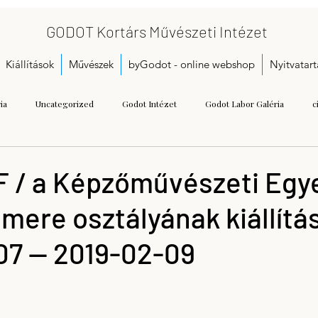
GODOT Kortárs Művészeti Intézet
Kiállítások
Művészek
byGodot - online webshop
Nyitvatart
ia
Uncategorized
Godot Intézet
Godot Labor Galéria
c
Bukta Imre
Gallai Judit Ágnes
Dobó Bianka
A kezdetek
 / a Képzőművészeti Eg
ere osztályának kiállítá
Call for proposals
Gáspár Annamária
Getting Started
Herman
07 — 2019-02-09
seum
Kristoflab
contemporary art museum
Tétényi Gabriella