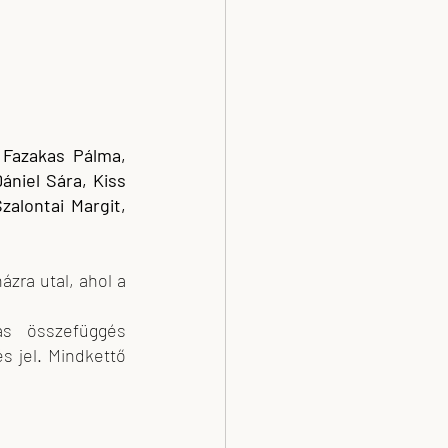
Fazakas Pálma, 
niel Sára, Kiss 
lontai Margit, 
zra utal, ahol a 
s összefüggés 
 jel. Mindkettő 