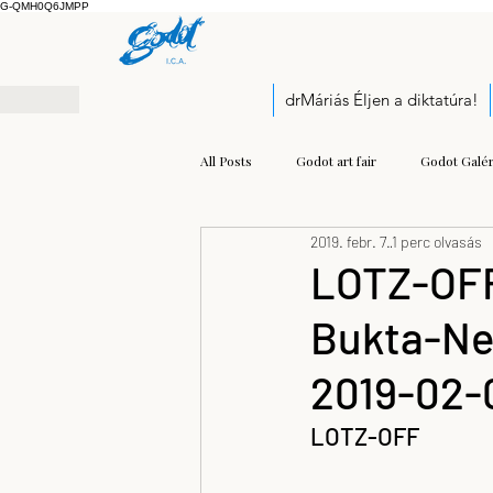
G-QMH0Q6JMPP
drMáriás Éljen a diktatúra!
All Posts
Godot art fair
Godot Galér
2019. febr. 7.
1 perc olvasás
Exhibition
Pályázati felhívás
LOTZ-OFF
Bukta-Nem
Open call
Kis Prumik Zoltán
2019-02-
Balogh Kristóf József
modern mu
LOTZ-OFF