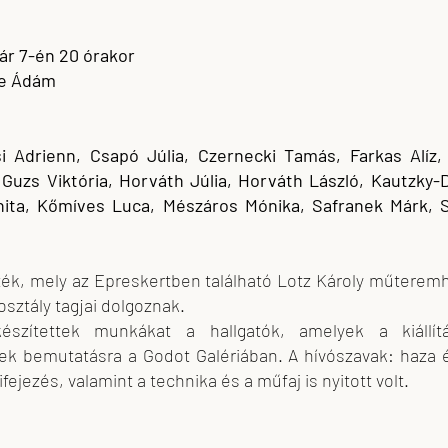
uár 7-én 20 órakor
ze Ádám
 Adrienn, Csapó Júlia, Czernecki Tamás, Farkas Alíz, 
Guzs Viktória, Horváth Júlia, Horváth László, Kautzky-Dá
ita, Kőmíves Luca, Mészáros Mónika, Safranek Márk, Sza
áték, mely az Epreskertben található Lotz Károly műteremhá
sztály tagjai dolgoznak.
szítettek munkákat a hallgatók, amelyek a kiállítá
k bemutatásra a Godot Galériában. A hívószavak: haza és
ejezés, valamint a technika és a műfaj is nyitott volt.