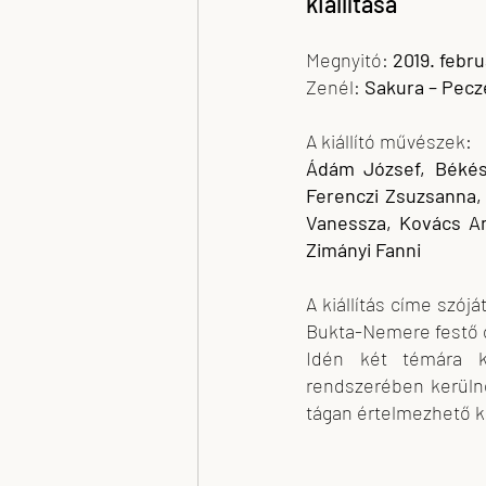
kiállítása
Megnyitó: 
2019. febr
Zenél: 
Sakura – Pec
A kiállító művészek:
Ádám József, Békési
Ferenczi Zsuzsanna, 
Vanessza, Kovács An
Zimányi Fanni
A kiállítás címe szój
Bukta-Nemere festő o
Idén két témára ké
rendszerében kerülne
tágan értelmezhető kif