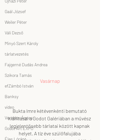
Ujházi Péter
Gaál József
Weiler Péter
Váli Dezső
Minyó Szert Károly
tárlatvezetés
Fajgerné Dudás Andrea
Szikora Tamás
Vasárnap
efZámbó István
Banksy
video
Bukta Imre kétévenkénti bemutató 
Verebics Ágnes
kiállításai a Godot Galériában a művész 
legjelentősebb tárlatai között kapnak 
Godot Art EXPO
helyet. A tíz éve szülőfalujába 
Éles Lóránt