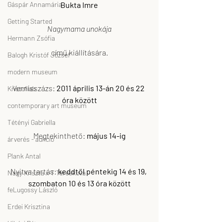
Gáspár Annamária
Bukta Imre
Getting Started
Nagymama unokája
Hermann Zsófia
című kiállítására.
Balogh Kristóf József
modern museum
Vernisszázs: 
2011 április 13-án 20 és 22 
Kristoflab
óra között
contemporary art museum
Tétényi Gabriella
Megtekinthető: 
május 14-ig
árverés - aukció
Plank Antal
Nyitva tartás: 
keddtől péntekig 14 és 19, 
Nagy Kriszta x-T Tereskova
szombaton 10 és 13 óra között
feLugossy László
Erdei Krisztina