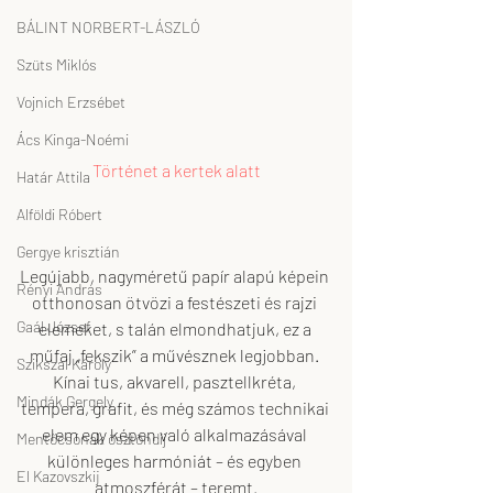
BÁLINT NORBERT-LÁSZLÓ
Szüts Miklós
Vojnich Erzsébet
Ács Kinga-Noémi
Történet a kertek alatt
Határ Attila
Alföldi Róbert
Gergye krisztián
Legújabb, nagyméretű papír alapú képein 
Rényi András
otthonosan ötvözi a festészeti és rajzi 
Gaál József
elemeket, s talán elmondhatjuk, ez a 
műfaj „fekszik” a művésznek legjobban. 
Szikszai Károly
Kínai tus, akvarell, pasztellkréta, 
Mindák Gergely
tempera, grafit, és még számos technikai 
elem egy képen való alkalmazásával 
Mentőcsónak ösztöndíj
különleges harmóniát – és egyben 
El Kazovszkij
atmoszférát – teremt.