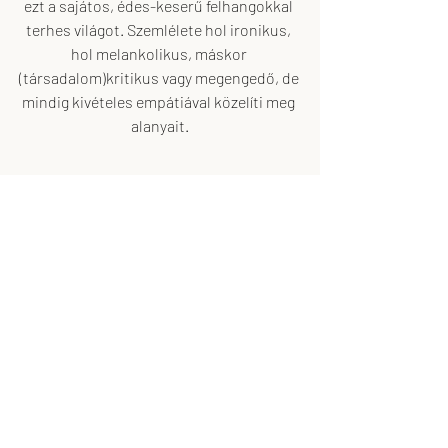
ezt a sajátos, édes-keserű felhangokkal 
terhes világot. Szemlélete hol ironikus, 
hol melankolikus, máskor 
(társadalom)kritikus vagy megengedő, de 
mindig kivételes empátiával közelíti meg 
alanyait.
Fiatal gyümölcsös