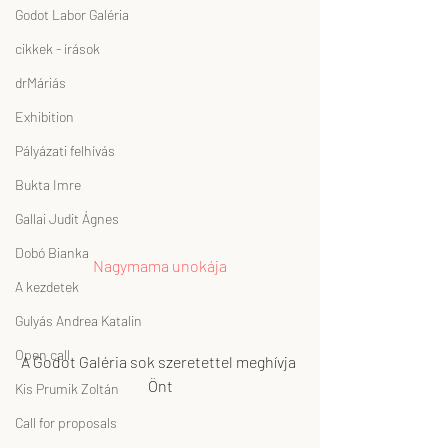
Godot Labor Galéria
cikkek - írások
drMáriás
Exhibition
Pályázati felhívás
Bukta Imre
Gallai Judit Ágnes
Dobó Bianka
Nagymama unokája
A kezdetek
Gulyás Andrea Katalin
Open call
A Godot Galéria sok szeretettel meghívja 
Önt
Kis Prumik Zoltán
Call for proposals