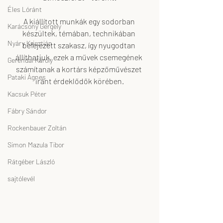
Éles Lóránt
A kiállított munkák egy sodorban 
Karácsony Gergely
készültek, témában, technikában 
Nyáry Krisztián
befejezett szakasz, így nyugodtan 
állíthatjuk, ezek a művek csemegének 
Gerendai Károly
számítanak a kortárs képzőművészet 
Pataki Ágnes
iránt érdeklődők körében.
Kacsuk Péter
Fábry Sándor
Rockenbauer Zoltán
Simon Mazula Tibor
Rátgéber László
sajtólevél