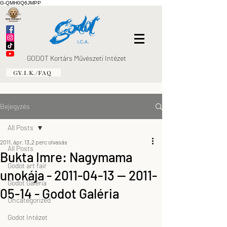
G-QMH0Q6JMPP
GODOT Kortárs Művészeti Intézet
GY.I.K./FAQ
Bejegyzés
All Posts
2011. ápr. 13.
2 perc olvasás
All Posts
Bukta Imre: Nagymama
Godot art fair
unokája - 2011-04-13 — 2011-
Godot Galéria
05-14 - Godot Galéria
Uncategorized
Godot Intézet