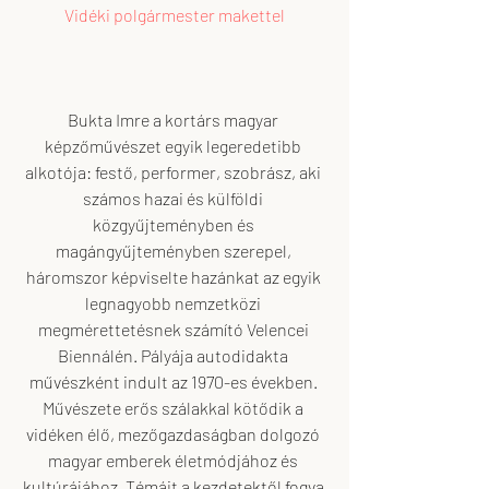
Vidéki polgármester makettel
Bukta Imre a kortárs magyar 
képzőművészet egyik legeredetibb 
alkotója: festő, performer, szobrász, aki 
számos hazai és külföldi 
közgyűjteményben és 
magángyűjteményben szerepel, 
háromszor képviselte hazánkat az egyik 
legnagyobb nemzetközi 
megmérettetésnek számító Velencei 
Biennálén. Pályája autodidakta 
művészként indult az 1970-es években. 
Művészete erős szálakkal kötődik a 
vidéken élő, mezőgazdaságban dolgozó 
magyar emberek életmódjához és 
kultúrájához. Témáit a kezdetektől fogva 