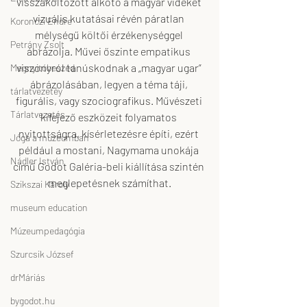
visszaköltözött alkotó a magyar vidéket 
vizuális kutatásai révén páratlan 
Koronczi Endre
mélységű költői érzékenységgel 
Petrány Zsolt
ábrázolja. Művei őszinte empatikus 
viszonyról tanúskodnak a „magyar ugar” 
Megnyitóbeszéd
ábrázolásában, legyen a téma táji, 
tárlatvezetéy
figurális, vagy szociografikus. Művészeti 
Tárlatvezetés
kifejező eszközeit folyamatos 
nyitottságra, kísérletezésre építi, ezért 
Jóga a múzeumban
például a mostani, Nagymama unokája 
Nádler István
című Godot Galéria-beli kiállítása szintén 
meglepetésnek számíthat.
Szikszai Károly
museum education
Múzeumpedagógia
Szurcsik József
drMáriás
bygodot.hu