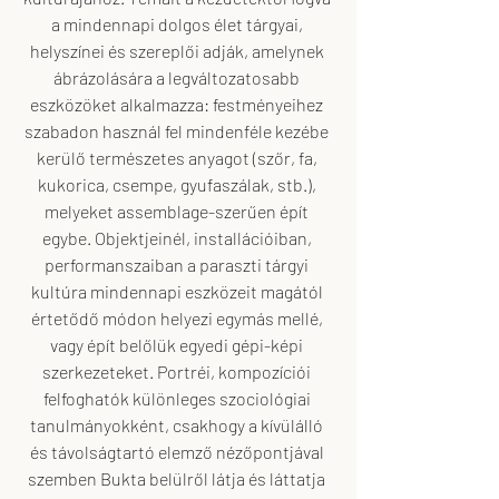
a mindennapi dolgos élet tárgyai, 
helyszínei és szereplői adják, amelynek 
ábrázolására a legváltozatosabb 
eszközöket alkalmazza: festményeihez 
szabadon használ fel mindenféle kezébe 
kerülő természetes anyagot (szőr, fa, 
kukorica, csempe, gyufaszálak, stb.), 
melyeket assemblage-szerűen épít 
egybe. Objektjeinél, installációiban, 
performanszaiban a paraszti tárgyi 
kultúra mindennapi eszközeit magától 
értetődő módon helyezi egymás mellé, 
vagy épít belőlük egyedi gépi-képi 
szerkezeteket. Portréi, kompozíciói 
felfoghatók különleges szociológiai 
tanulmányokként, csakhogy a kívülálló 
és távolságtartó elemző nézőpontjával 
szemben Bukta belülről látja és láttatja 