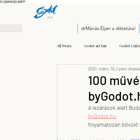
G-QMH0Q6JMPP
drMáriás Éljen a diktatúra!
All Posts
Godot art fair
Godot Galér
2021. márc. 10.
1 perc olvas
Exhibition
Pályázati felhívás
100 művés
byGodot.
Open call
Kis Prumik Zoltán
A lezárások alatt Bud
byGodot.hu
Balogh Kristóf József
modern mu
folyamatosan bővülő 