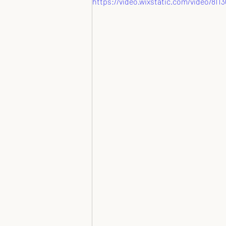
https://video.wixstatic.com/video/81
Plank Antal
Nagy Kriszta x-T Tere