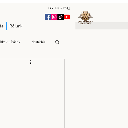
GY.I.K./FAQ
ás
Rólunk
ikkek - írások
drMáriás
Gulyás Andrea Katalin
n Zsófia
árverés - aukció