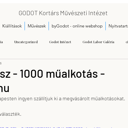
GODOT Kortárs Művészeti Intézet
Kiállítások
Művészek
byGodot - online webshop
Nyitvatart
ia
Uncategorized
Godot Intézet
Godot Labor Galéria
c
ás
Bukta Imre
Gallai Judit Ágnes
Dobó Bianka
A kezdetek
z - 1000 műalkotás -
hu
Call for proposals
Gáspár Annamária
Getting Started
Herman
apesten ingyen szállítjuk ki a megvásárolt műalkotásokat.
seum
Kristoflab
contemporary art museum
Tétényi Gabriella
választék.