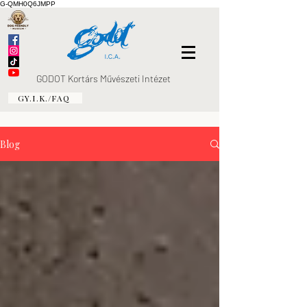
G-QMH0Q6JMPP
GODOT Kortárs Művészeti Intézet
GY.I.K./FAQ
Blog