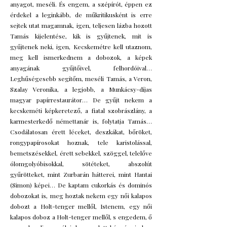
anyagot, meséli. És engem, a szépírót, éppen ez
érdekel a leginkább, de műkritikusként is erre
sejtek utat magamnak, igen, teljesen lázba hozott
Tamás kijelentése, kik is gyűjtenek, mit is
gyűjtenek neki, igen, Kecskemétre kell utaznom,
meg kell ismerkednem a dobozok, a képek
anyagának gyűjtőivel, felhordóival…
Leghűségesebb segítőm, meséli Tamás, a Veron,
Szalay Veronika, a legjobb, a Munkácsy-díjas
magyar papírrestaurátor… De gyűjt nekem a
kecskeméti képkeretező, a fiatal szobrászlány, a
karmesterkedő némettanár is, folytatja Tamás…
Csodálatosan érett léceket, deszkákat, bőröket,
rongypapírosokat hoznak, tele karistolással,
bemetszésekkel, érett sebekkel, szöggel, telelőve
ólomgolyóbisokkal, sötéteket, abszolút
gyűrötteket, mint Zurbarán hátterei, mint Hantai
(Simon) képei… De kaptam cukorkás és dominós
dobozokat is, meg hoztak nekem egy női kalapos
dobozt a Holt-tenger mellől, Istenem, egy női
kalapos doboz a Holt-tenger mellől, s engedem, ő