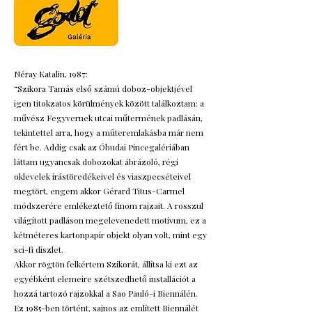
Néray Katalin, 1987:
“Szikora Tamás első számú doboz-objektjével
igen titokzatos körülmények között találkoztam: a
művész Fegyvernek utcai műtermének padlásán,
tekintettel arra, hogy a műteremlakásba már nem
fért be. Addig csak az Óbudai Pincegalériában
láttam ugyancsak dobozokat ábrázoló, régi
oklevelek írástöredékeivel és viaszpecséteivel
megtört, engem akkor Gérard Titus-Carmel
módszerére emlékeztető finom rajzait. A rosszul
világított padláson megelevenedett motívum, ez a
kétméteres kartonpapír objekt olyan volt, mint egy
sci-fi díszlet.
Akkor rögtön felkértem Szikorát, állítsa ki ezt az
egyébként elemeire szétszedhető installációt a
hozzá tartozó rajzokkal a Sao Pauló-i Biennálén.
Ez 1985-ben történt, sajnos az említett Biennálét