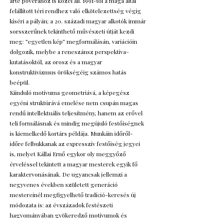
arte poverához is közel áll. 1991-től a maga által
felállított téri rendhez való elkötelezettség végig
kíséri a pályán; a 20. századi magyar alkotók immár
sorsszerűnek tekinthető művészeti útját kezdi
meg: “egyetlen kép” megformálásán, variációin
dolgozik, melybe a reneszánsz perspektíva-
kutatásoktól, az orosz és a magyar
konstruktivizmus örökségéig számos hatás
beépül.
Kiinduló motívuma geometriává, a képegész
egyéni struktúrává emelése nem csupán magas
rendű intellektuális teljesítmény, hanem az erővel
teli formálásnak és mindig megújuló festőiségnek
is kiemelkedő kortárs példája. Munkáin időről-
időre felbukkanak az expresszív festőiség jegyei
is, melyet Kállai Ernő egykor oly meggyőző
érveléssel tekintett a magyar mesterek egyik fő
karaktervonásának. De ugyancsak jellemzi a
negyvenes években született generáció
mestereinél megfigyelhető tradíció-keresés új
módozata is: az évszázadok festészeti
hagyományában gyökeredző motívumok és