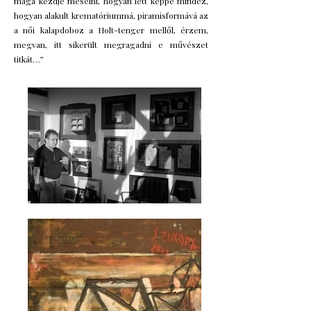
maga kezdje mesélni, hogyan lett képpé mindez,
hogyan alakult krematóriummá, piramisformává az
a női kalapdoboz a Holt-tenger mellől, érzem,
megvan, itt sikerült megragadni e művészet
titkát…”