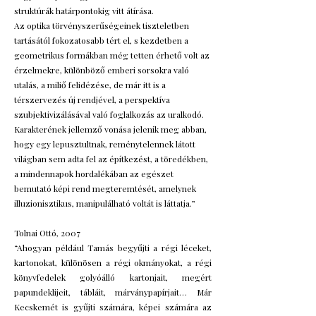
struktúrák határpontokig vitt átírása.
Az optika törvényszerűségeinek tiszteletben
tartásától fokozatosabb tért el, s kezdetben a
geometrikus formákban még tetten érhető volt az
érzelmekre, különböző emberi sorsokra való
utalás, a miliő felidézése, de már itt is a
térszervezés új rendjével, a perspektíva
szubjektivizálásával való foglalkozás az uralkodó.
Karakterének jellemző vonása jelenik meg abban,
hogy egy lepusztultnak, reménytelennek látott
világban sem adta fel az építkezést, a töredékben,
a mindennapok hordalékában az egészet
bemutató képi rend megteremtését, amelynek
illuzionisztikus, manipulálható voltát is láttatja.”
Tolnai Ottó, 2007
“Ahogyan például Tamás begyűjti a régi léceket,
kartonokat, különösen a régi okmányokat, a régi
könyvfedelek golyóálló kartonjait, megért
papundeklijeit, tábláit, márványpapírjait… Már
Kecskemét is gyűjti számára, képei számára az