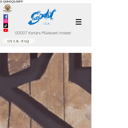
G-QMH0Q6JMPP
GODOT Kortárs Művészeti Intézet
GY.I.K./FAQ