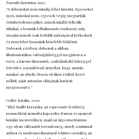
Passuth Krisztina, 1993:
“A dobozokat nem mindig lehet kinyitni. Egyeseket
igen, másokat nem, egyesek végig megtartják
érinthetetlenségüket, mások inkább felfedik
titkukat, a bennük felhalmozott rendszert, míg
megint mások csak fedelük zártságával kérkednek
és nem lehet hozzájuk közelebb férkőzni.
Dobozok a térben, dobozok a síkban,
illuzionisztikus valósághűséggel megjátszva a
teret, a három dimenziót, csalódáskeltő hűséggel
felvetítve a nemlétező árnyékot, hogy azután
máskor az objekt élesen elváljon a faltól, keret
nélkül, saját autonóm világának határait
megteremtve.”
Gellér Katalin, 2001:
“Első önálló korszaka, az expresszív festőiség
nemzetközi áramába kapcsolta; francia és spanyol-
katalán mesterekhez, majd az újgeometrizmus
egy olyan változatát teremti meg, amely a minimal
arthoz és motívumválasztását tekintve némileg az