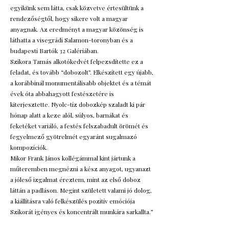
egyikünk sem látta, csak közvetve értesültünk a
rendezőségtől, hogy sikere volt a magyar
anyagnak. Az eredményt a magyar közönség is
láthatta a visegrádi Salamon-toronyban és a
budapesti Bartók 32 Galériában.
Szikora Tamás alkotókedvét felpezsdítette ez a
feladat, és tovább “dobozolt”. Elkészített egy újabb,
a korábbinál monumentálisabb objektet és a témát
évek óta abbahagyott festészetére is
kiterjesztette. Nyolc-tíz dobozkép szaladt ki pár
hónap alatt a keze alól, súlyos, barnákat és
feketéket variáló, a festés felszabadult örömét és
fegyelmező gyötrelmét egyaránt sugalmazó
kompozíciók.
Mikor Frank János kollégámmal kint jártunk a
műteremben megnézni a kész anyagot, ugyanazt
a jóleső izgalmat éreztem, mint az első doboz
láttán a padláson. Megint született valami jó dolog,
a kiállításra való felkészülés pozitív emóciója
Szikorát igényes és koncentrált munkára sarkallta.”