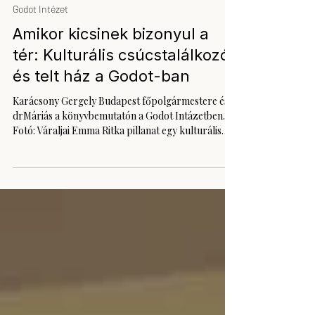
2025. dec. 6.
2 perc olvasás
Godot Intézet
Amikor kicsinek bizonyul a
tér: Kulturális csúcstalálkozó
és telt ház a Godot-ban
Karácsony Gergely Budapest főpolgármestere és
drMáriás a könyvbemutatón a Godot Intázetben.
Fotó: Váraljai Emma Ritka pillanat egy kulturális
intézmény életében, amikor a „telt ház” kifejezés
nem csupán szófordulat, hanem valódi szervezési
kihívás. December 4-én este pontosan ez történt
nálunk: drMáriás legújabb, provokatív című –
„Éljen a diktatúra!” – jubileumi albumának
bemutatójára annyian voltak kíváncsiak, hogy a
programot csak jó félórás késéssel tudtuk
elkezdeni, mi