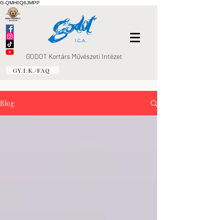
G-QMH0Q6JMPP
GODOT Kortárs Művészeti Intézet
GY.I.K./FAQ
Blog