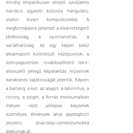
mindig empatikusan elnéző szubjektív
narráció egyesíti különös hangulatú,
olykor bizarr kompozíciókká. A
megformálásra jellemző a kísérletezgető
játékosság, a spontaneitás, a
variálhatóság. Az egy képen belül
alkalmazott különböző nézőpontok, a
szőnyegszerűen továbbszőhető leíró-
elbeszélő jellegű képalakítás műveinek
karakteres sajátosságát jelentik. Képein
a barlang, a kút, az alagút, a labirintus, a
torony, a sziget, a forrás motívumaiban
mélyen rejlő jelképes képzetek
személyes élmények által gazdagított
jelszerű önarckép-szimbólumokká
alakulnak át.