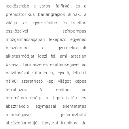
legközelebb a városi falfirkák és a
prehisztorikus barlangrajzok állnak, a
világot az egyszerűsítés és torzítás
eszközeivel színpompás
mozgalmasságában leképező egyenes
beszédmód a gyermekrajzok
alkotásmódját idézi fel, ami ártatlan
bájával, természetes esetlenségével és
naivitásával különleges, egyedi, feltétel
nélkül szerethető képi világot képes
létrehozni. A realitás és
látomásszerűség, a figurativitás és
absztrakció egymással ellentététes
minőségeivel jellemezhető
ábrázolásmódját fanyarul ironikus, de