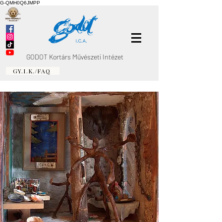
G-QMH0Q6JMPP
GODOT Kortárs Művészeti Intézet
GY.I.K./FAQ