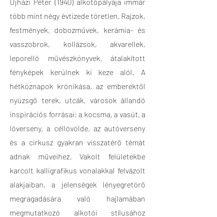
Ujházi Péter (1940) alkotópályája immár
több mint négy évtizede töretlen. Rajzok,
festmények, dobozművek, kerámia- és
vasszobrok, kollázsok, akvarellek,
leporelló művészkönyvek, átalakított
fényképek kerülnek ki keze alól. A
hétköznapok krónikása, az emberektől
nyüzsgő terek, utcák, városok állandó
inspirációs forrásai; a kocsma, a vasút, a
lóverseny, a céllövölde, az autóverseny
és a cirkusz gyakran visszatérő témát
adnak műveihez. Vakolt felületekbe
karcolt kalligrafikus vonalakkal felvázolt
alakjaiban, a jelenségek lényegretörő
megragadására való hajlamában
megmutatkozó alkotói stílusához