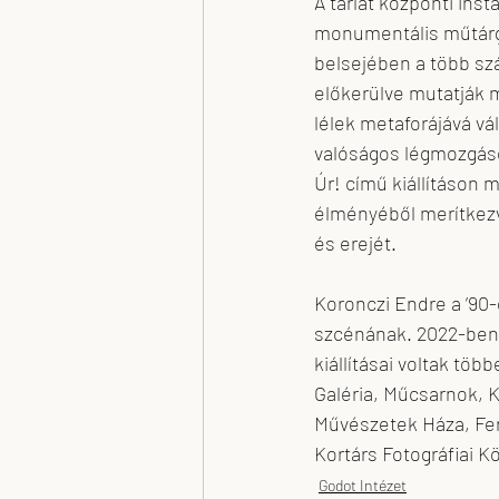
A tárlat központi ins
monumentális műtárgy
belsejében a több szá
előkerülve mutatják m
lélek metaforájává vál
valóságos légmozgások
Úr! című kiállításon 
élményéből merítkezv
és erejét.
Koronczi Endre a ’90
szcénának. 2022-ben M
kiállításai voltak tö
Galéria, Műcsarnok, 
Művészetek Háza, Fe
Kortárs Fotográfiai K
Godot Intézet