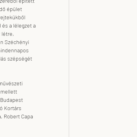
zeréből épített 
dő épület 
rejtekükből 
és a lélegzet a 
létre, 
on Széchényi 
 mindennapos 
lás szépségét 
művészeti 
mellett 
a Budapest 
ó Kortárs 
, Robert Capa 