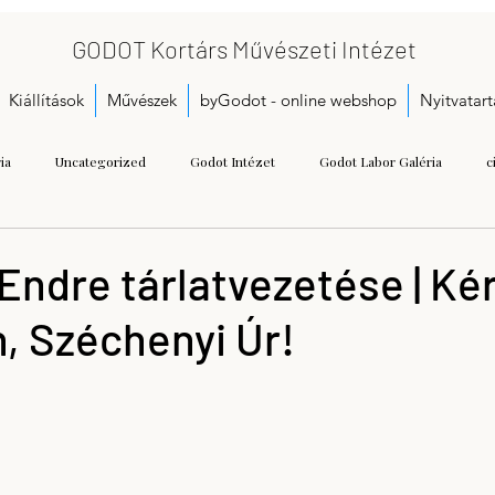
GODOT Kortárs Művészeti Intézet
Kiállítások
Művészek
byGodot - online webshop
Nyitvatart
ia
Uncategorized
Godot Intézet
Godot Labor Galéria
c
Bukta Imre
Gallai Judit Ágnes
Dobó Bianka
A kezdetek
Endre tárlatvezetése | Ké
, Széchenyi Úr!
Call for proposals
Gáspár Annamária
Getting Started
Herman
seum
Kristoflab
contemporary art museum
Tétényi Gabriella