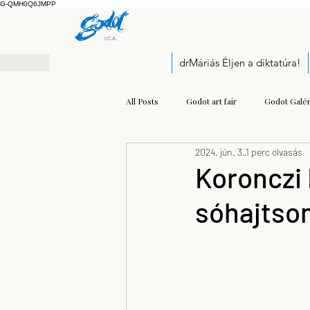
G-QMH0Q6JMPP
drMáriás Éljen a diktatúra!
All Posts
Godot art fair
Godot Galér
2024. jún. 3.
1 perc olvasás
Exhibition
Pályázati felhívás
Koronczi 
sóhajtson
Open call
Kis Prumik Zoltán
Balogh Kristóf József
modern mu