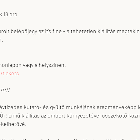
k 18 óra
rolt belépőjegy az it's fine - a tehetetlen kiállítás megtekin
n.
honlapon vagy a helyszínen.
/tickets
//////
évtizedes kutató- és gyűjtő munkájának eredményeképp l
Úr! című kiállítás az embert környezetével összekötő koz
ékelhetővé.