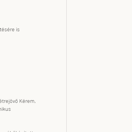
tésére is 
étrejövő Kérem, 
mikus 