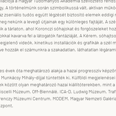
tallációja a Magyar Tudományos Akadémia szellőztető rends
. A történelmünk során szimbolikussá vált, aktívan műkö
z zseniális tudós együtt légzését biztosító elemek eddigi 
eg nekünk a levegő útjainak egy különleges fajtáját. A szél 
ik a tárlaton, ahol Koronczi sóhajokat és forgószeleket hoz 
kal kavarva fel a látogatók fantáziáját. A Kérem, sóhajts
megjelenő videók, kinetikus installációk és grafikák a szél
e hozzák el számunkra a szakadatlan, láthatatlan légáram
-es évek óta meghatározó alakja a hazai progresszív képző
unkácsy Mihály-díjjal tüntették ki. Külföldi megjelenései 
bbek között olyan meghatározó hazai kiállítóterekben, mint 
Kiscelli Múzeum, Off-Biennálé, ICA-D, Ludwig Múzeum, Traf
renczy Múzeumi Centrum, MODEM, Magyar Nemzeti Galéria
özpont.