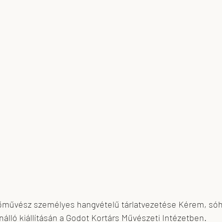
skova
feLugossy László
Erdei Krisztina
őművész személyes hangvételű tárlatvezetése Kérem, sóh
álló kiállításán a Godot Kortárs Művészeti Intézetben.