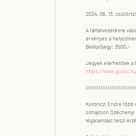
2024. 06. 13. csütörtö
A tárlatvezetésre vásá
érvényes a helyszíne
Belépőjegy: 3500,-
Jegyek elérhetőek a 
https://www.godot.hu
///////////////////////////
Koronczi Endre több 
sóhajtson Széchenyi 
légáramlást teszi érz