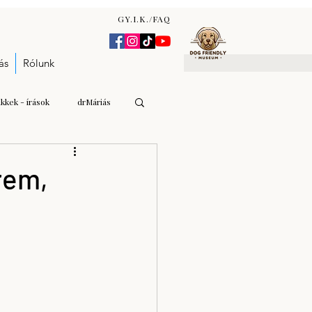
GY.I.K./FAQ
ás
Rólunk
ikkek - írások
drMáriás
Gulyás Andrea Katalin
rem,
n Zsófia
árverés - aukció