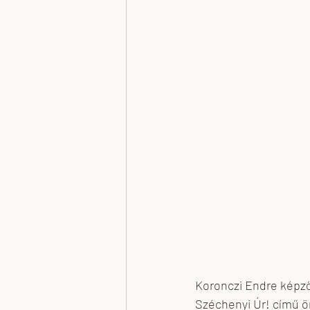
Plank Antal
Nagy Kriszta x-T Tere
Koronczi Endre képz
Széchenyi Úr! című ön