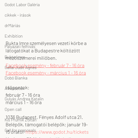
Godot Labor Galéria
cikkek - írások
drMáriás
Exhibition
Bukta Imre személyesen vezeti körbe a 
Pályázati felhívás
látogatókat a Budapestre költözött 
Bukta Imre
mezőszemerei miliőben.
Facebook esemény - február 7 - 16 óra
Gallai Judit Ágnes
Facebook esemény - március 1 - 16 óra
Dobó Bianka
Időpontok: 
A kezdetek
február 7 - 16 óra
Gulyás Andrea Katalin
március 1 - 16 óra
Open call
1036 Budapest, Fényes Adolf utca 21.
Kis Prumik Zoltán
Belépők, támogatói belépők: január 19- 
Call for proposals
15 órától  
https://www.godot.hu/tickets