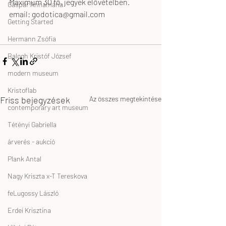
Maximum 30 fő, jegyek elővételben.
Gáspár Annamária
email: godotica@gmail.com
Getting Started
Hermann Zsófia
Balogh Kristóf József
modern museum
Kristoflab
Friss bejegyzések
Az összes megtekintése
contemporary art museum
Tétényi Gabriella
árverés - aukció
Plank Antal
Nagy Kriszta x-T Tereskova
feLugossy László
Erdei Krisztina