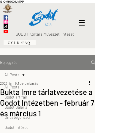
G-QMH0Q6JMPP
GODOT Kortárs Művészeti Intézet
GY.I.K./FAQ
Bejegyzés
All Posts
2023. jan. 9.
1 perc olvasás
All Posts
Bukta Imre tárlatvezetése a
Godot art fair
Godot Intézetben - február 7
Godot Galéria
és március 1
Uncategorized
Godot Intézet