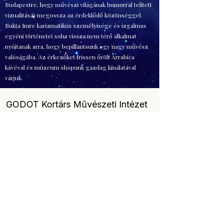
Budapestre, hogy művészi világának humorral telített
vizualitását megossza az érdeklődő közönséggel.
Bukta Imre karizmatikus személyisége és izgalmas
egyéni történetei soha vissza nem térő alkalmat
nyújtanak arra, hogy bepillantsunk egy nagy művész
valóságába. Az érkezőket frissen őrölt Arrabica
kávéval és múzeum shopunk gazdag kínálatával
várjuk.
GODOT Kortárs Művészeti Intézet
független, kortárs magánmúzeum
Hírlevél feliratkozás
-
intezet@godot.hu
1036 Budapest, Fényes Adolf utca 21.
+36309416966
Art Expo
/
Az év Kiallítása.hu
Mutargy Expo
/
LÁTOGATÓI SZABÁLYZAT
/
Gyakran