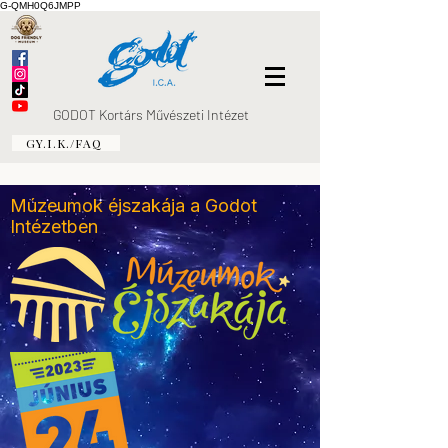
G-QMH0Q6JMPP
GODOT Kortárs Művészeti Intézet
GY.I.K./FAQ
Múzeumok éjszakája a Godot
Intézetben