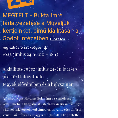
MEGTELT -
Bukta Imre
tárlatvezetése a Műveljük
kertjeinket! című kiállításán a
Godot Intézetben
Előzetes
regi
sztráció szükséges itt:
023. június 24. 16:00 – 18:15
2
A kiállítás egész június 24-én is 11-19
óra közt látogatható
Jegyek elővételben és a helyszínen
A frissen Kossuth-díjas Bukta Imre személyesen
vezeti körbe a látogatókat katartikus kiállításán, amely
a Műveljünk kertjeinket! címet kapta. A mezőszemerei
születésű művész a magyar vidéki milliót költöztette