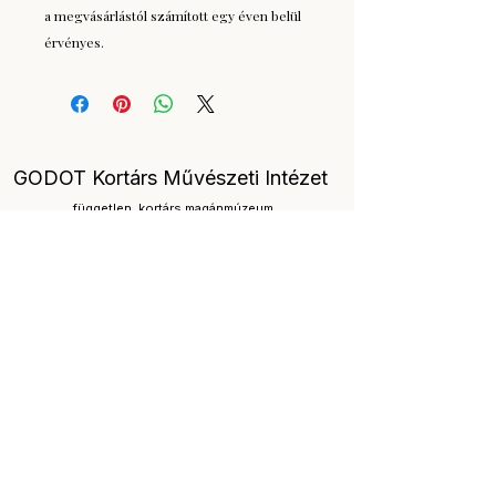
a megvásárlástól számított egy éven belül
érvényes.
GODOT Kortárs Művészeti Intézet
független, kortárs magánmúzeum
Hírlevél feliratkozás
-
intezet@godot.hu
1036 Budapest, Fényes Adolf utca 21.
+36309416966
Art Expo
/
Az év Kiallítása.hu
Mutargy Expo
/
LÁTOGATÓI SZABÁLYZAT
/
Gyakran
ismételt kérdések
Főkurátor: Laczkovich Borbála