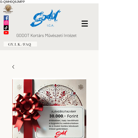
G-QMH0Q6JMPP
GODOT Kortárs Művészeti Intézet
GY.I.K./FAQ