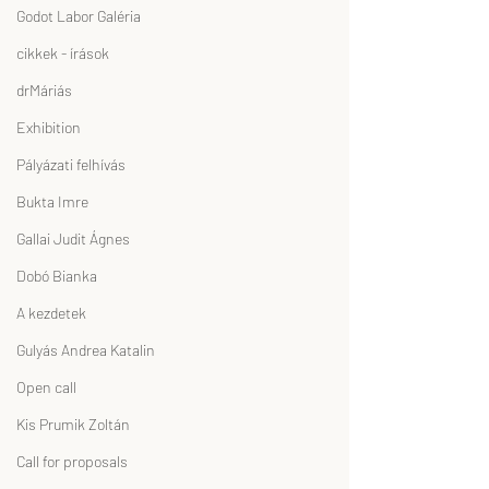
Godot Labor Galéria
cikkek - írások
drMáriás
Exhibition
Pályázati felhívás
Bukta Imre
Gallai Judit Ágnes
Dobó Bianka
A kezdetek
Gulyás Andrea Katalin
Open call
Kis Prumik Zoltán
Call for proposals