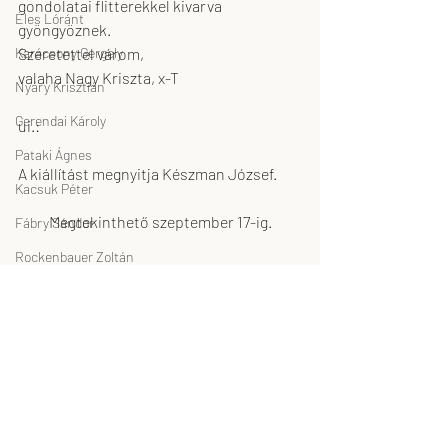
gondolatai flitterekkel kivarva 
Éles Lóránt
gyöngyöznek.
Karácsony Gergely
Szeretettel várom,
valaha Nagy Kriszta, x-T
Nyáry Krisztián
Gerendai Károly
ui.:
Pataki Ágnes
A kiállítást megnyitja Készman József.
Kacsuk Péter
Megtekinthető szeptember 17-ig.
Fábry Sándor
Rockenbauer Zoltán
Simon Mazula Tibor
https://www.youtube.com/watch?
v=sMhDVyCN4cM
Rátgéber László
sajtólevél