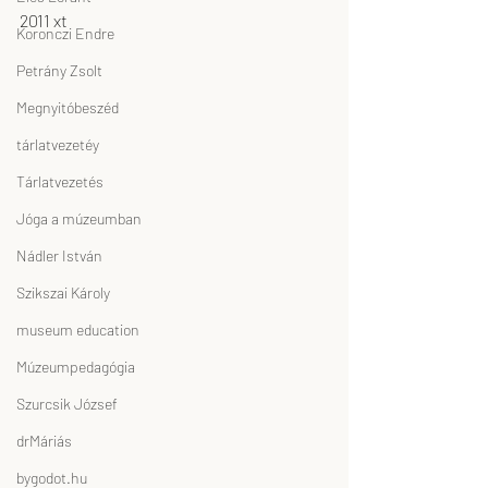
2011 xt
Koronczi Endre
Petrány Zsolt
Megnyitóbeszéd
tárlatvezetéy
Tárlatvezetés
Jóga a múzeumban
Nádler István
Szikszai Károly
museum education
Múzeumpedagógia
Szurcsik József
drMáriás
bygodot.hu