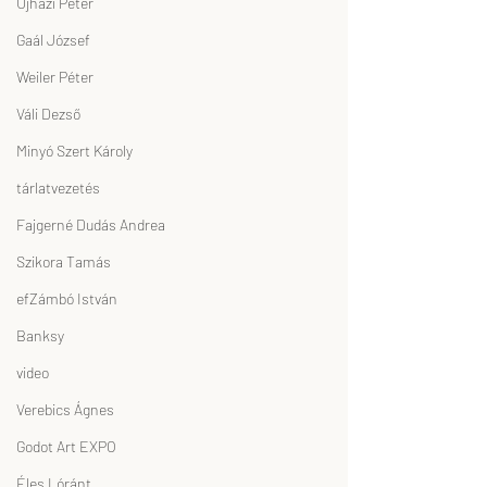
Ujházi Péter
Gaál József
Weiler Péter
Váli Dezső
Minyó Szert Károly
tárlatvezetés
Fajgerné Dudás Andrea
Szikora Tamás
efZámbó István
Banksy
video
Verebics Ágnes
Godot Art EXPO
Éles Lóránt