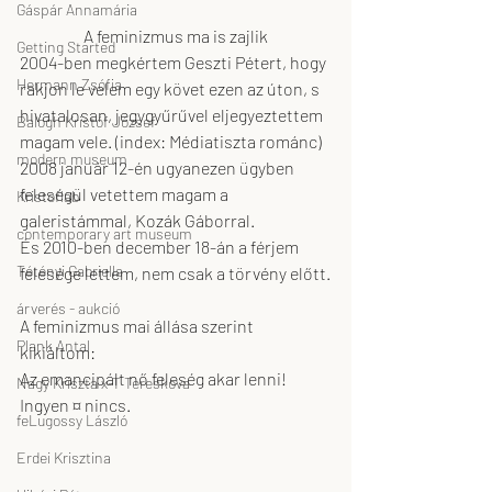
Gáspár Annamária
A feminizmus ma is zajlik
Getting Started
2004-ben megkértem Geszti Pétert, hogy 
Hermann Zsófia
rakjon le velem egy követ ezen az úton, s 
hivatalosan, jegygyűrűvel eljegyeztettem 
Balogh Kristóf József
magam vele. (index: Médiatiszta románc)
modern museum
2008 január 12-én ugyanezen ügyben 
feleségül vetettem magam a 
Kristoflab
galeristámmal, Kozák Gáborral.
contemporary art museum
És 2010-ben december 18-án a férjem 
Tétényi Gabriella
felesége lettem, nem csak a törvény előtt.
árverés - aukció
A feminizmus mai állása szerint 
Plank Antal
kikiáltom: 
Az emancipált nő feleség akar lenni! 
Nagy Kriszta x-T Tereskova
Ingyen ¤ nincs.
feLugossy László
Erdei Krisztina