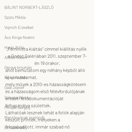
BÁLINT NORBERT-LÁSZLÓ
Szüts Miklós
Vojnich Erzsébet
Ács Kinga-Noémi
Határ Attila
„Feminista kiáltás” címmel kiállítás nyílik 
a Godot Galériában 2011. szeptember 7-
Alföldi Róbert
én 19 órakor,
Gergye krisztián
ahol bemutatom egy néhány képből álló 
új sorozatomat,
Rényi András
mely művek a 2010-es házasságkötésem 
Gaál József
és a házasságom első félévfordulójának 
Szikszai Károly
eredeti fotódokumentációját 
felhasználva születtek.
Mindák Gergely
Láthatóak lesznek tehát a fotók alapján 
Mentőcsónak ösztöndíj
készült printek, melyeken a 
felszabadított, immár szabad nő 
El Kazovszkij