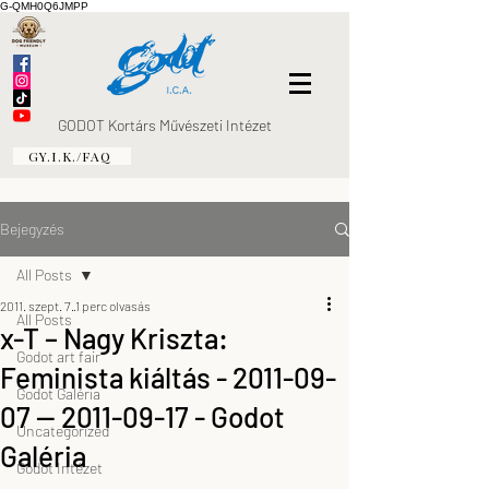
G-QMH0Q6JMPP
GODOT Kortárs Művészeti Intézet
GY.I.K./FAQ
Bejegyzés
All Posts
2011. szept. 7.
1 perc olvasás
All Posts
x-T – Nagy Kriszta:
Godot art fair
Feminista kiáltás - 2011-09-
Godot Galéria
07 — 2011-09-17 - Godot
Uncategorized
Galéria
Godot Intézet