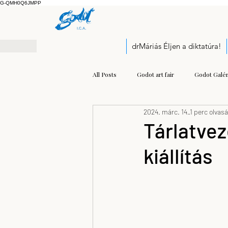
G-QMH0Q6JMPP
drMáriás Éljen a diktatúra!
All Posts
Godot art fair
Godot Galér
2024. márc. 14.
1 perc olvas
Exhibition
Pályázati felhívás
Tárlatvez
kiállítás
Open call
Kis Prumik Zoltán
Balogh Kristóf József
modern mu