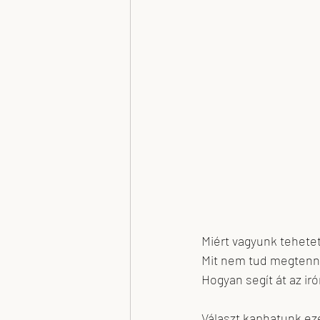
Plank Antal
Nagy Kriszta x-T Tere
Miért vagyunk tehete
Mit nem tud megtenn
Hogyan segít át az ir
Választ kaphatunk eze