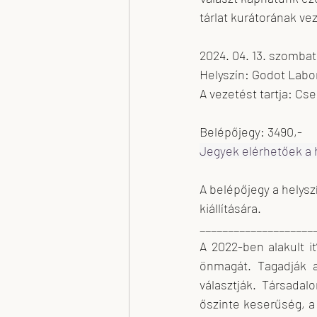
tárlat kurátorának ve
2024. 04. 13. szombat
Helyszín: Godot Labo
A vezetést tartja: Cs
Belépőjegy: 3490,-
Jegyek elérhetőek a h
A belépőjegy a helys
kiállítására.
____________________
A 2022-ben alakult 
önmagát. Tagadják a
választják. Társadal
őszinte keserűség, a 