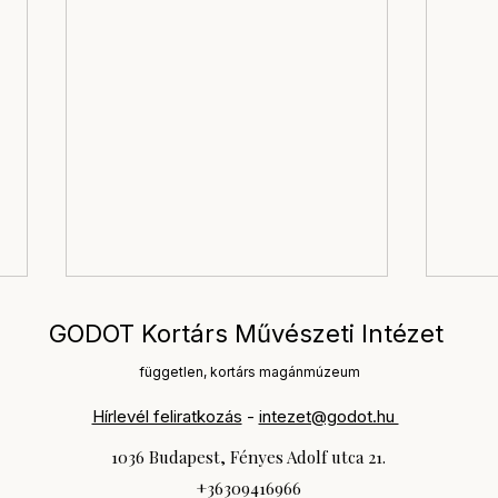
GODOT Kortárs Művészeti Intézet
független, kortárs magánmúzeum
Hírlevél feliratkozás
-
intezet@godot.hu
1036 Budapest, Fényes Adolf utca 21.
+36309416966
A kortárs művészeti világ zárt
A Go