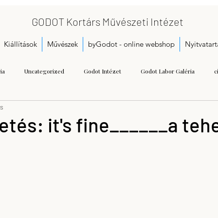
GODOT Kortárs Művészeti Intézet
Kiállítások
Művészek
byGodot - online webshop
Nyitvatart
ia
Uncategorized
Godot Intézet
Godot Labor Galéria
c
ás
Bukta Imre
Gallai Judit Ágnes
Dobó Bianka
A kezdetek
etés: it's fine______a teh
Call for proposals
Gáspár Annamária
Getting Started
Herman
seum
Kristoflab
contemporary art museum
Tétényi Gabriella