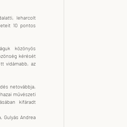
atti, leharcolt 
teit 10 pontos 
águk közönyös 
özönség kérését 
tt vidámabb, az 
ődés netovábbja, 
 hazai művészeti 
sában kifáradt 
, Gulyás Andrea 