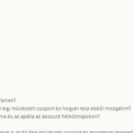
skova
feLugossy László
Erdei Krisztina
tlenek?
i egy művészeti csoport és hogyan lesz ebből mozgalom?
ónia és az apátia az abszurd hétköznapokon?
kre is az it's fine művészeti csoport és mozgalom tehetetle