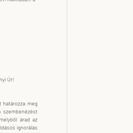
yi Úr! 
t határozza meg 
 a szembenézést 
melyből árad az 
ldásos ignorálás 