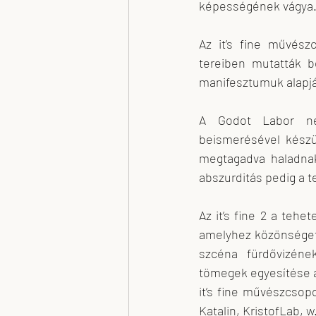
képességének vágya
Az it’s fine művészc
tereiben mutatták b
manifesztumuk alapjá
A Godot Labor nég
beismerésével készü
megtagadva haladnak
abszurditás pedig a t
Az it’s fine 2 a tehe
amelyhez közönséget k
szcéna fürdővizének
tömegek egyesítése a 
it’s fine művészcsop
Katalin, KristofLab, 