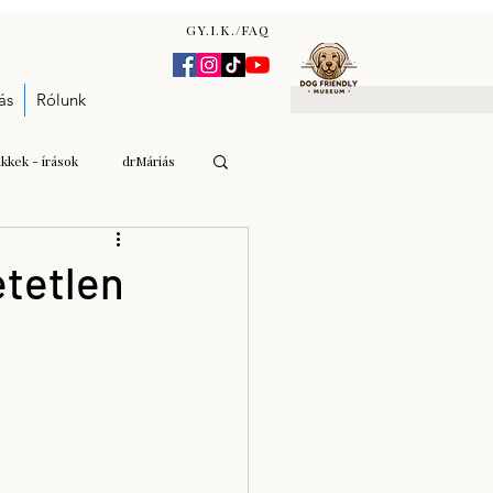
GY.I.K./FAQ
ás
Rólunk
ikkek - írások
drMáriás
Gulyás Andrea Katalin
etetlen
n Zsófia
árverés - aukció