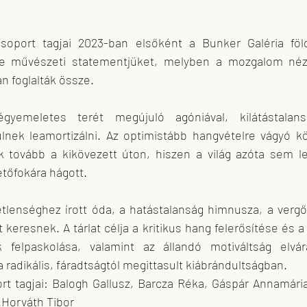
.
soport tagjai 2023-ban elsőként a Bunker Galéria földal
e művészeti statementjüket, melyben a mozgalom néze
n foglalták össze.
yemeletes terét megújuló agóniával, kilátástalans
lnek leamortizálni. Az optimistább hangvételre vágyó k
 tovább a kikövezett úton, hiszen a világ azóta sem le
etőfokára hágott.
tetlenséghez írott óda, a hatástalanság himnusza, a verg
eresnek. A tárlat célja a kritikus hang felerősítése és a
 felpaskolása, valamint az állandó motiváltság elvárá
radikális, fáradtságtól megittasult kiábrándultságban.
ort tagjai: Balogh Gallusz, Barcza Réka, Gáspár Annamária
w.Horváth Tibor