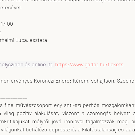
zetésével.
 17:00
r
erhalmi Luca, esztéta
elyszínen és online itt: 
https://www.godot.hu/tickets
zínen érvényes Koronczi Endre: Kérem, sóhajtson, Széchen
____________
it’s fine művészcsoport egy anti-szuperhős mozgalomkén
 világ pozitív alakulását, viszont a szorongás helyett
omkritikájukat mélyről jövő iróniával fogalmazzák meg, a
világunkat behálózó depresszió, a kilátástalanság és az á