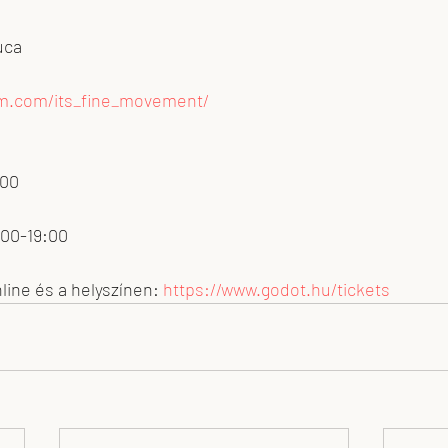
uca
am.com/its_fine_movement/
:00
:00-19:00
ine és a helyszínen: 
https://www.godot.hu/tickets